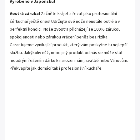
Vyrobeno v Japonsku!
Vostrá záruka!
Začněte krájet a řezat jako profesionální
šéfkuchař ještě dnes! Udržujte své nože neustále ostré a v
perfektní kondici. Nože zVostra přicházejí se 100% zárukou
spokojenosti nebo zárukou vrácení peněz bez rizika.
Garantujeme vynikající produkt, který vám poskytne tu nejlepší
službu. Jakýkoliv nůž, nebo jiný produkt od nás se může stát
moudrým řešením dárku k narozeninám, svatbě nebo Vánocům.
Překvapíte jak domácí tak i profesionální kuchaře.
.