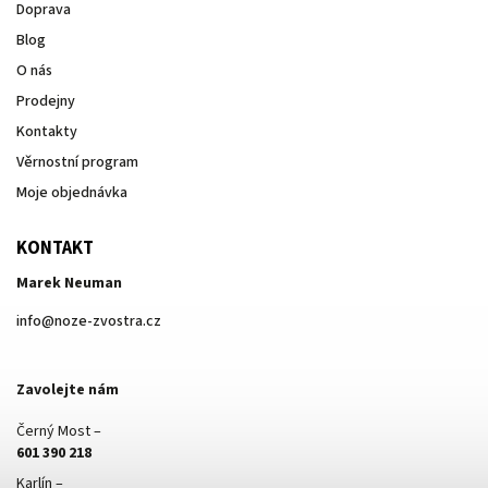
Doprava
Blog
O nás
Prodejny
Kontakty
Věrnostní program
Moje objednávka
KONTAKT
Marek Neuman
info
@
noze-zvostra.cz
Zavolejte nám
Černý Most –
601 390 218
Karlín –