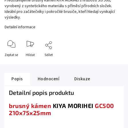
Představujeme brusný kámen KIYA MORIHEI s hrubostí JIS 500,
vyrobený z syntetického materiálu s příměsí přírodních složek.
Ideální pro začátečníky i pokročilé brusiče, kteří hledají vynikající
výsledky.
Detailní informace
Zeptat se
Hlídat
Sdílet
Popis
Hodnocení
Diskuze
Detailní popis produktu
brusný kámen
KIYA MORIHEI
GC500
210x75x25mm
.