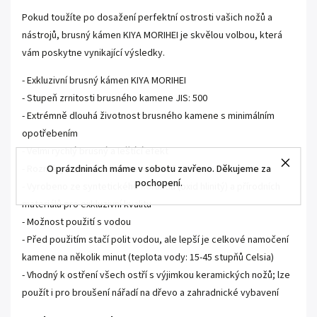
Pokud toužíte po dosažení perfektní ostrosti vašich nožů a
nástrojů, brusný kámen KIYA MORIHEI je skvělou volbou, která
vám poskytne vynikající výsledky.
- Exkluzivní brusný kámen KIYA MORIHEI
- Stupeň zrnitosti brusného kamene JIS: 500
- Extrémně dlouhá životnost brusného kamene s minimálním
opotřebením
- Velmi rychlý brusný a leštící efekt
- Rozměry brusného kamene: 210x75x25 mm
O prázdninách máme v sobotu zavřeno. Děkujeme za
pochopení.
- Vyrobeno ze syntetického korundu (oxid hlinitý) a přírodních
materiálů pro exkluzivní kvalitu
- Možnost použití s vodou
- Před použitím stačí polit vodou, ale lepší je celkové namočení
kamene na několik minut (teplota vody: 15-45 stupňů Celsia)
- Vhodný k ostření všech ostří s výjimkou keramických nožů; lze
použít i pro broušení nářadí na dřevo a zahradnické vybavení