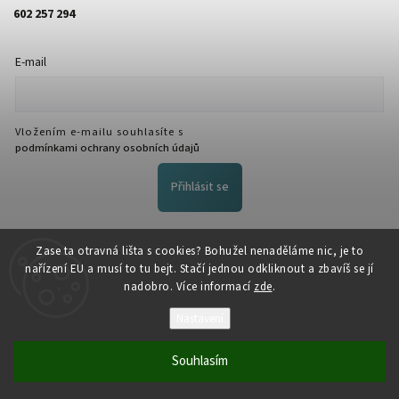
602 257 294
E-mail
Vložením e-mailu souhlasíte s
podmínkami ochrany osobních údajů
Přihlásit se
FACEBOOK
Zase ta otravná lišta s cookies? Bohužel nenaděláme nic, je to
nařízení EU a musí to tu bejt. Stačí jednou odkliknout a zbavíš se jí
nadobro. Více informací
zde
.
Nastavení
Souhlasím
Copyright 2026
NožeZvostra
. Všechna práva vyhrazena.