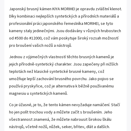
Japonský brusný kámen KIYA MORIHEI je opravdu zvláštní klenot.
Díky kombinaci nejlepších syntetických a přírodních materiálů a
profesionální práci japonského řemeslníka MORIHEI, se tyto
kameny staly jedinečnými. Jsou dodávány v různých hrubostech
od #500 do #12000, což vám poskytuje široký rozsah možností
pro broušení vašich nožů a nástrojů.
Jednou z výjimečných vlastností těchto brusných kamenů je
jejich přírodně-syntetický charakter. Jsou zapečeny při nižších
teplotách než klasické syntetické brusné kameny, což
umožňuje lepší zachování brusného povrchu. Jako pojivo se
používá pryskyřice, což je alternativa k běžně používanému
magnesiu u syntetických kamenů.
Co je úžasné, je to, že tento kámen nevyžaduje namáčení. Stačí
ho jen polít trochou vody a můžete začít s broušením. Jeho
všestrannost znamená, že můžete nabrousit širokou škálu
nástrojů, včetně nožů, nůžek, seker, břitev, dlát a dalších.