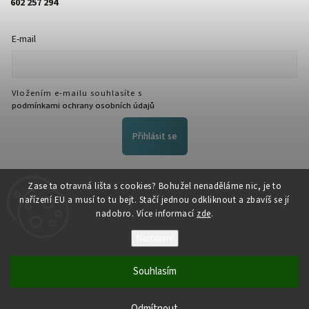
602 257 294
E-mail
Vložením e-mailu souhlasíte s
podmínkami ochrany osobních údajů
Přihlásit se
FACEBOOK
Zase ta otravná lišta s cookies? Bohužel nenaděláme nic, je to
nařízení EU a musí to tu bejt. Stačí jednou odkliknout a zbavíš se jí
nadobro. Více informací
zde
.
Nastavení
Souhlasím
Copyright 2026
NožeZvostra
. Všechna práva vyhrazena.
Odmítnout