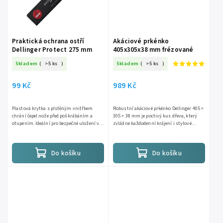
Praktická ochrana ostří
Akáciové prkénko
Dellinger Protect 275 mm
405x305x38 mm frézované
Skladem
(
>5 ks
)
Skladem
(
>5 ks
)
99 Kč
989 Kč
Plastová krytka s plstěným vnitřkem
Robustní akáciové prkénko Dellinger 405 ×
chrání čepel nože před poškrábáním a
305 × 38 mm je poctivý kus dřeva, který
otupením. Ideální pro bezpečné uložení v
zvládne každodenní krájení i stylové
šuplíku nebo přepravu nožů. Vhodné pro
servírování. Masivní akáciové dřevo je
nože s vyšší čepelí jako...
mimořádně odolné,...
Do košíku
Do košíku