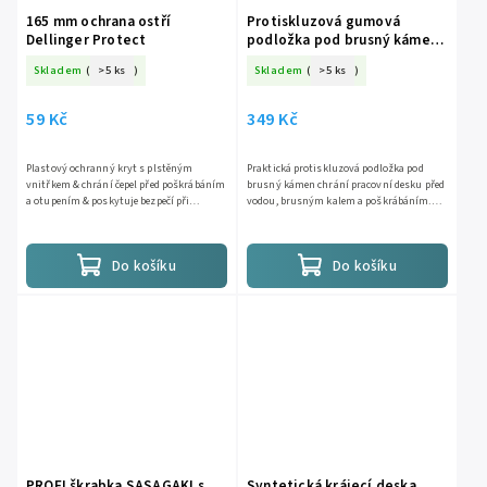
165 mm ochrana ostří
Protiskluzová gumová
Dellinger Protect
podložka pod brusný kámen
se záchytem vody 42 × 28 cm
Skladem
(
>5 ks
)
Skladem
(
>5 ks
)
59 Kč
349 Kč
Plastový ochranný kryt s plstěným
Praktická protiskluzová podložka pod
vnitřkem & chrání čepel před poškrábáním
brusný kámen chrání pracovní desku před
a otupením & poskytuje bezpečí při
vodou, brusným kalem a poškrábáním.
ukládaní nožů v šuplíku & ideální na
Zvýšený okraj a odvodňovací drážky
cestách a...
pomáhají udržet vodu na...
Do košíku
Do košíku
PROFI škrabka SASAGAKI s
Syntetická krájecí deska