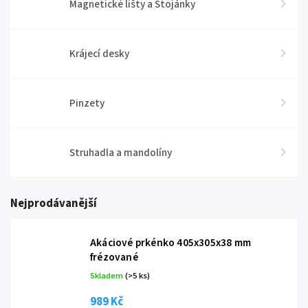
Magnetické lišty a Stojánky
Krájecí desky
Pinzety
Struhadla a mandolíny
Nejprodávanější
Akáciové prkénko 405x305x38 mm
frézované
Skladem
(
>5 ks
)
989 Kč