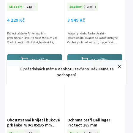
600x300x15 mm zelená
500x330x15 mm růžová
Skladem
(
2 ks
)
Skladem
(
2 ks
)
4 229 Kč
3 949 Kč
Krájecí prkénko Parker Asahi –
Krájecí prkénko Parker Asahi –
profesionální kvalita do každé kuchyně.
profesionální kvalita do každé kuchyně.
Odolné proti poškrábání, hygienické,
Odolné proti poškrábání, hygienické,
šetrné k ostří nožů a s dlouhou životností
šetrné k ostří nožů a s dlouhou životností
až 10 let.
až 10 let.
Do košíku
Do košíku
O prázdninách máme v sobotu zavřeno. Děkujeme za
pochopení.
Oboustranné krájecí bukové
Ochrana ostří Dellinger
prkénko 430x305x35 mm
Protect 185 mm
frézované