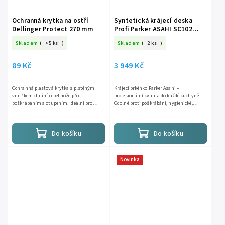
Ochranná krytka na ostří
Syntetická krájecí deska
Dellinger Protect 270 mm
Profi Parker ASAHI SC102
500x330x15 mm modrá
Skladem
(
>5 ks
)
Skladem
(
2 ks
)
89 Kč
3 949 Kč
Ochranná plastová krytka s plstěným
Krájecí prkénko Parker Asahi –
vnitřkem chrání čepel nože před
profesionální kvalita do každé kuchyně.
poškrábáním a otupením. Ideální pro
Odolné proti poškrábání, hygienické,
bezpečné uložení v šuplíku nebo přepravu
šetrné k ostří nožů a s dlouhou životností
nožů. Vhodné pro nože s nízkou...
až 10 let.
Do košíku
Do košíku
Novinka