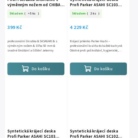
výměnným nožem od CHIBA
Profi Parker ASAHI SC103
Japan
600x300x15 mm modrá
Skladem
(
>5 ks
)
Skladem
(
2 ks
)
399 Kč
4 229 Kč
profesionální škrabka & SASAGAKI & s
Krájecí prkénko Parker Asahi –
výměnným nožem & šířka 50 mm &
profesionální kvalita do každé kuchyně.
snadné škrábání a čištění zeleniny
Odolné proti poškrábání, hygienické,
šetrné k ostří nožů a s dlouhou životností
až 10 let.
Do košíku
Do košíku
Syntetická krájecí deska
Syntetická krájecí deska
Profi Parker ASAHI SC103
Profi Parker ASAHI SC102