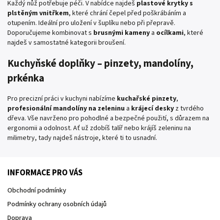
Každý nůž potřebuje péči. V nabídce najdeš
plastové krytky s
plstěným vnitřkem
, které chrání čepel před poškrábáním a
otupením. Ideální pro uložení v šuplíku nebo při přepravě.
Doporučujeme kombinovat s
brusnými kameny
a
ocílkami
, které
najdeš v samostatné kategorii broušení.
Kuchyňské doplňky – pinzety, mandolíny,
prkénka
Pro precizní práci v kuchyni nabízíme
kuchařské pinzety
,
profesionální mandolíny na zeleninu
a
krájecí desky
z tvrdého
dřeva. Vše navrženo pro pohodlné a bezpečné použití, s důrazem na
ergonomii a odolnost. Ať už zdobíš talíř nebo krájíš zeleninu na
milimetry, tady najdeš nástroje, které ti to usnadní.
INFORMACE PRO VÁS
Obchodní podmínky
Podmínky ochrany osobních údajů
Doprava