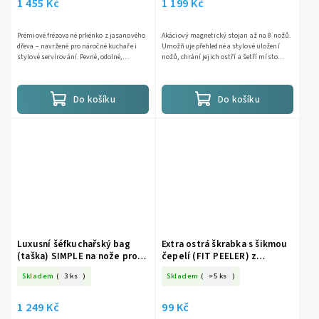
1 455 Kč
1 199 Kč
Prémiové frézované prkénko z jasanového
Akáciový magnetický stojan až na 8 nožů.
dřeva – navržené pro náročné kuchaře i
Umožňuje přehledné a stylové uložení
stylové servírování. Pevné, odolné,
nožů, chrání jejich ostří a šetří místo
elegantní – připravené na každodenní
na kuchyňské lince....
krájení, porcování i obdiv.
Do košíku
Do košíku
Luxusní šéfkuchařský bag
Extra ostrá škrabka s šikmou
(taška) SIMPLE na nože pro
čepelí (FIT PEELER) z
náročné profesionály
nerezové oceli (stainless
Skladem
(
3 ks
)
Skladem
(
>5 ks
)
steel ) 18-8 oranžová
1 249 Kč
99 Kč