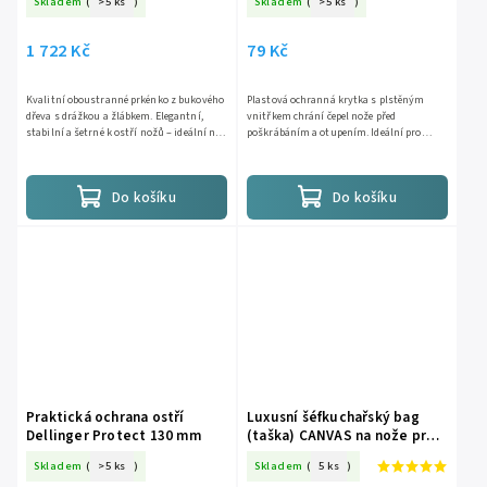
Skladem
(
>5 ks
)
Skladem
(
>5 ks
)
1 722 Kč
79 Kč
Kvalitní oboustranné prkénko z bukového
Plastová ochranná krytka s plstěným
dřeva s drážkou a žlábkem. Elegantní,
vnitřkem chrání čepel nože před
stabilní a šetrné k ostří nožů – ideální na
poškrábáním a otupením. Ideální pro
krájení i servírování. Frézované boky pro
bezpečné uložení v šuplíku nebo přepravu
lepší úchop a...
nožů. Vhodné pro nože s vyšší...
Do košíku
Do košíku
Praktická ochrana ostří
Luxusní šéfkuchařský bag
Dellinger Protect 130 mm
(taška) CANVAS na nože pro
profesionály
Skladem
(
>5 ks
)
Skladem
(
5 ks
)