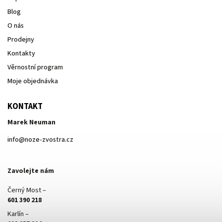
Blog
O nás
Prodejny
Kontakty
Věrnostní program
Moje objednávka
KONTAKT
Marek Neuman
info
@
noze-zvostra.cz
Zavolejte nám
Černý Most –
601 390 218
Karlín –