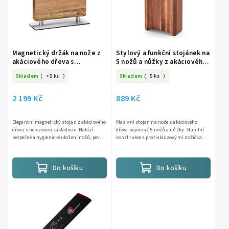
Abecedně
Magnetický držák na nože z
Stylový a funkční stojánek na
akáciového dřeva s
5 nožů a nůžky z akáciového
nerezovou základnou váha
dřeva
Skladem
(
>5 ks
)
Skladem
(
5 ks
)
3800 g
2 199 Kč
889 Kč
Elegantní magnetický stojan z akáciového
Masivní stojan na nože z akáciového
dřeva s nerezovou základnou. Nabízí
dřeva pojme až 5 nožů a nůžky. Stabilní
bezpečné a hygienické uložení nožů, pevné
konstrukce s protiskluzovými nožičkami
uchycení silnými magnety a maximální
chrání ostří a usnadňuje organizaci
stabilitu díky...
kuchyňského náčiní....
Do košíku
Do košíku