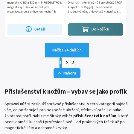
magnetická lišta 530 mm PIRGE GASTRO &
Originální výměnný nůž pro otočný PROFI
magnetický držák na nože & pro
kráječ Chiba Vegg-Q z nerezové oceli.
organizovanou a uklizenou kuchyň &
Snadná výměna a dokonalé krájení bez
místo pro 5-7 nožů
námahy.
Detail
Do košíku
Načíst 24 dalších
1
5
Nahoru
Příslušenství k nožům – vybav se jako profík
Správný nůž si zaslouží správné příslušenství. V této kategorii najdeš
vše, co potřebuješ pro bezpečné uložení, efektivní práci i dlouhou
životnost ostří. Nabízíme široký výběr
příslušenství k nožům
, které
ocení domácí kuchaři i profesionálové – od praktických tašek až po
magnetické lišty a ochranné krytky.