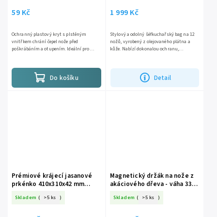
59 Kč
1 999 Kč
Ochranný plastový kryt s plstěným
Stylový a odolný šéfkuchařský bag na 12
vnitřkem chrání čepel nože před
nožů, vyrobený z olejovaného plátna a
poškrábáním a otupením. Ideální pro
kůže. Nabízí dokonalou ochranu,
bezpečné uložení v šuplíku nebo přepravu
přehledné uspořádání a pohodlné
nožů. Vhodné pro nože Petty a...
přenášení díky ramennímu popruhu....
Do košíku
Detail
Prémiové krájecí jasanové
Magnetický držák na nože z
prkénko 410x310x42 mm
akáciového dřeva - váha 3300
frézované
g
Skladem
(
>5 ks
)
Skladem
(
>5 ks
)