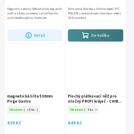
Elegantní a odolný šéfkuchařský bag pro 8
Extra ostrá škrabka s šikmou čepelí (FIT
nožů a nůžky, vyrobený z prvotřídního
PEELER) z nerezové oceli (stainless steel )
vyztuženého plátna. Praktické
18-8 oranžová
uspořádání, kapsa na zip a nízká
hmotnost 525 g zajistí bezpečné...
Detail
Do košíku
magnetická lišta 530mm
Plochý plátkovací nůž pro
Pirge Gastro
otočný PROFI kráječ - CHIBA
Japan, Vegg-Q
Skladem
(
>5 ks
)
Skladem
(
3 ks
)
439 Kč
649 Kč