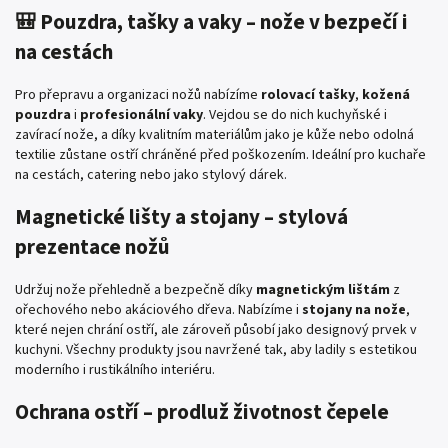
🎒 Pouzdra, tašky a vaky – nože v bezpečí i
na cestách
Pro přepravu a organizaci nožů nabízíme
rolovací tašky
,
kožená
pouzdra
i
profesionální vaky
. Vejdou se do nich kuchyňské i
zavírací nože, a díky kvalitním materiálům jako je kůže nebo odolná
textilie zůstane ostří chráněné před poškozením. Ideální pro kuchaře
na cestách, catering nebo jako stylový dárek.
Magnetické lišty a stojany – stylová
prezentace nožů
Udržuj nože přehledně a bezpečně díky
magnetickým lištám
z
ořechového nebo akáciového dřeva. Nabízíme i
stojany na nože
,
které nejen chrání ostří, ale zároveň působí jako designový prvek v
kuchyni. Všechny produkty jsou navržené tak, aby ladily s estetikou
moderního i rustikálního interiéru.
Ochrana ostří – prodluž životnost čepele