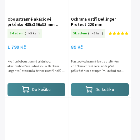
Oboustranné akáciové
Ochrana ostří Dellinger
prkénko 485x356x38 mm
Protect 220 mm
frézované
Skladem
(
>5 ks
)
Skladem
(
>5 ks
)
1 799 Kč
89 Kč
Kvalitní oboustranné prkénko z
Plastový ochranný kryt s plstěným
akáciového dřeva s drážkou a žlábkem.
vnitřkem chrání čepel nože před
Elegantní, stabilní a šetrné k ostří nožů –
poškrábáním a otupením. Ideální pro
ideální na krájení i servírování. Frézované
bezpečné uložení v šuplíku nebo přepravu
boky pro lepší úchop...
nožů. Vhodné pro nože Nakiri,...
Do košíku
Do košíku