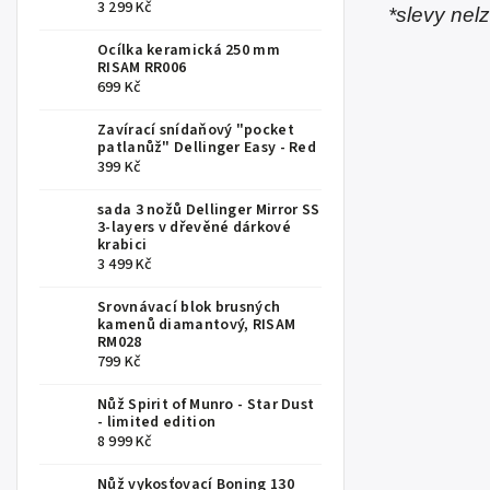
3 299 Kč
*slevy nel
Ocílka keramická 250 mm
RISAM RR006
699 Kč
Zavírací snídaňový "pocket
patlanůž" Dellinger Easy - Red
399 Kč
sada 3 nožů Dellinger Mirror SS
3-layers v dřevěné dárkové
krabici
3 499 Kč
Srovnávací blok brusných
kamenů diamantový, RISAM
RM028
799 Kč
Nůž Spirit of Munro - Star Dust
- limited edition
8 999 Kč
Nůž vykosťovací Boning 130