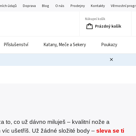
ních údajů
Doprava
Blog
O nás
Prodejny
Kontakty
Věrnostní prog
Nákupní košík
Prázdný košík
Příslušenství
Katany, Meče a Sekery
Poukazy
B
 to, co už dávno miluješ – kvalitní nože a
 víc ušetříš. Už žádné složité body –
sleva se ti