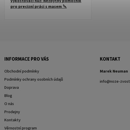
Vykošťovací nůž: Nezbytný pomocník
pro precizní práci s masem 🔪
INFORMACE PRO VÁS
KONTAKT
Obchodní podmínky
Marek Neuman
Podmínky ochrany osobních údajů
info
@
noze-zvost
Doprava
Blog
O nás
Prodejny
Kontakty
Věrnostní program