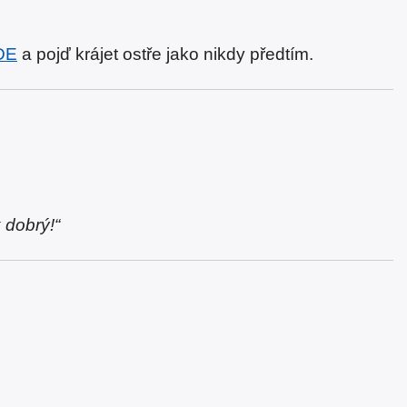
ZDE
a pojď krájet ostře jako nikdy předtím.
 dobrý!“