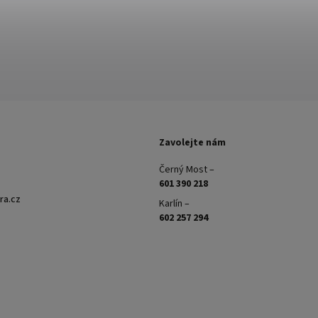
Zavolejte nám
Černý Most –
601 390 218
ra.cz
Karlín –
602 257 294