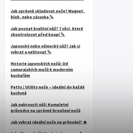
Jak správně skladovat nože? Magnet,
blok, nebo zásuvka 🔪
Jak poznat kvalitní nůž? 7 věcí, které
zkontrolovat před koupí 🔪
Japonský nebo německý nůž? Jak si
vybrat a nelitovat 🔪
Historie japonských nožů: Od
samurajských mečů k moderním
kuchařům
Petty / Utility nože – ideální do každé
kuchyně
Jak nabrousit nůž: Kompletní
průvodce na správné broušení nožů
Jak vybrat ideální nože na grilování? 🔥