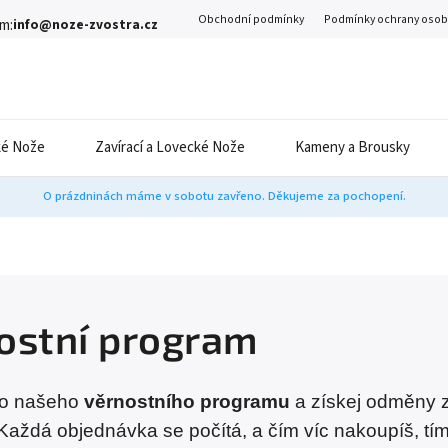
Obchodní podmínky
Podmínky ochrany osob
m:
info@noze-zvostra.cz
é Nože
Zavírací a Lovecké Nože
Kameny a Brousky
O prázdninách máme v sobotu zavřeno. Děkujeme za pochopení.
ostní program
do našeho
věrnostního programu
a získej odměny za
Každá objednávka se počítá, a čím víc nakoupíš, tím