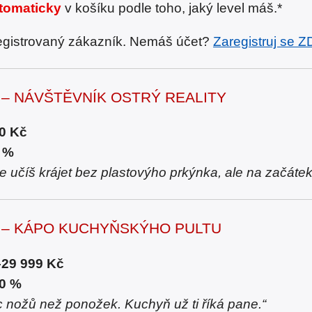
utomaticky
v košíku podle toho, jaký level máš.*
registrovaný zákazník. Nemáš účet?
Zaregistruj se 
L – NÁVŠTĚVNÍK OSTRÝ REALITY
0 Kč
5 %
e učíš krájet bez plastovýho prkýnka, ale na začátek
L – KÁPO KUCHYŇSKÝHO PULTU
–29 999 Kč
10 %
c nožů než ponožek. Kuchyň už ti říká pane.“