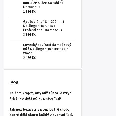
mm SOK Olive Sunshine
Damascus
1 399 Kč
Gyuto / Chef 8" (200mm)
Dellinger Harukaze
Professional Damascus
3 999 Kč
Lovecký zavírací damaškový
nůž Dellinger Hunter Resin
Wood
2 499 Kč
Blog
Na čem krájet, aby nůž zůstal ostrý?
Prkénko dělá půlku práce 🔪🪵
Jak nůž bezpečně používat: 6 chyb,
které dělá skoro každý v kuchyni 🔪⚠️