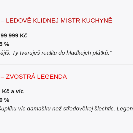
L – LEDOVĚ KLIDNEJ MISTR KUCHYNĚ
–99 999 Kč
15 %
ájíš. Ty tvaruješ realitu do hladkejch plátků.“
L – ZVOSTRÁ LEGENDA
 Kč a víc
20 %
šuplíku víc damašku než středověkej šlechtic. Legend