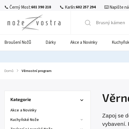
📞 Černý Most:
📞 Karlín:
⌨️ Napište ná
601 390 218
602 257 294
Broušení Nožů
Dárky
Akce a Novinky
Kuchyňsk
Domů
/
Věrnostní program
Věrn
Kategorie
Akce a Novinky
Zapoj se 
Kuchyňské Nože
vybavení. 