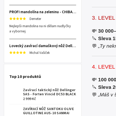
PROFI mandolína na zeleninu - CHIBA Japan, sengiri slicekun
3. LEVE
Demeter
Nejlepši mandolina na ni dělam nudlyčky
💸
30 000
a vybornej
🔪
Sleva 
💬
„Ty nekr
Lovecký zavírací damaškový nůž Dellinger Damask Star
Michal Vašiček
4. LEVE
Top 10 produktů
💸
100 000
🔪
Sleva 
Zavírací taktický nůž Dellinger
SAS - Forten Vincid DC53 BLACK
💬
„Máš v 
2 999 Kč
ZAVÍRACÍ NŮŽ SANTOKU OLIVE
GUILLOTINE AUS-10 SANMAI