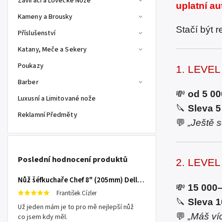
Zavírací a Lovecké Nože
uplatní a
Kameny a Brousky
Stačí být 
Příslušenství
Katany, Meče a Sekery
Poukazy
1. LEVE
Barber
💸
od 5 00
Luxusní a Limitované nože
🔪
Sleva 
Reklamní Předměty
💬
„Ještě s
Poslední hodnocení produktů
2. LEVE
Nůž šéfkuchaře Chef 8" (205mm) Dellinger TOIVO - Professional Damascus
💸
15 000
František Cízler
🔪
Sleva 
Už jeden mám je to pro mě nejlepší nůž
💬
„Máš ví
co jsem kdy měl.