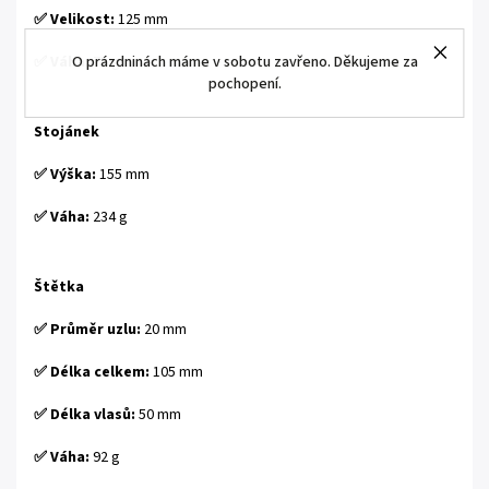
✅ Velikost:
125 mm
O prázdninách máme v sobotu zavřeno. Děkujeme za
✅ Váha:
75 g
pochopení.
Stojánek
✅ Výška:
155 mm
✅ Váha:
234 g
Štětka
✅ Průměr uzlu:
20 mm
✅ Délka celkem:
105 mm
✅ Délka vlasů:
50 mm
✅ Váha:
92 g