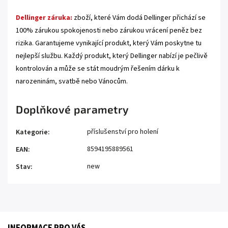
Dellinger záruka:
zboží, které Vám dodá Dellinger přichází se
100% zárukou spokojenosti nebo zárukou vrácení peněz bez
rizika. Garantujeme vynikající produkt, který Vám poskytne tu
nejlepší službu. Každý produkt, který Dellinger nabízí je pečlivě
kontrolován a může se stát moudrým řešením dárku k
narozeninám, svatbě nebo Vánocům.
Doplňkové parametry
příslušenství pro holení
Kategorie
:
8594195889561
EAN
:
new
Stav
: