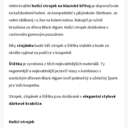
Velmi kvalitní
holící strojek na klasické břitvy
je doporučován
na každodenní holení. Je kompatibilní s jakýmikoliv žiletkami. Je
velmi oblíbený i u žen na holení nohou. Rukojeť je ručně
broušena ze dřeva Black Algum. Holící strojek dodáváme s
cestovním gumovým pouzdrem.
Díky
stojánku
bude Váš strojek a štětka stabilní a bude se
skvěle vyjímat na poličce v koupelně.
Štětka
je vyrobena z těch nejkvalitnějších materiálů. Ty
nejjemnější a nejkvalitnější jezevčí vlasy v kombinaci s
exotickým dřevem Black Algum tvoří jedinečný a užitečný šperk
pro Vaši koupelnu.
Strojek, stojánek a štětka jsou dodávané v
elegantní stylové
dárkové krabičce
.
Holící strojek