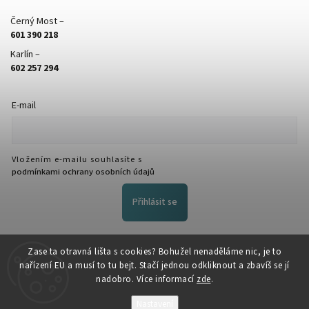
Černý Most –
601 390 218
Karlín –
602 257 294
E-mail
Vložením e-mailu souhlasíte s
podmínkami ochrany osobních údajů
Přihlásit se
FACEBOOK
Zase ta otravná lišta s cookies? Bohužel nenaděláme nic, je to
nařízení EU a musí to tu bejt. Stačí jednou odkliknout a zbavíš se jí
nadobro. Více informací
zde
.
Nastavení