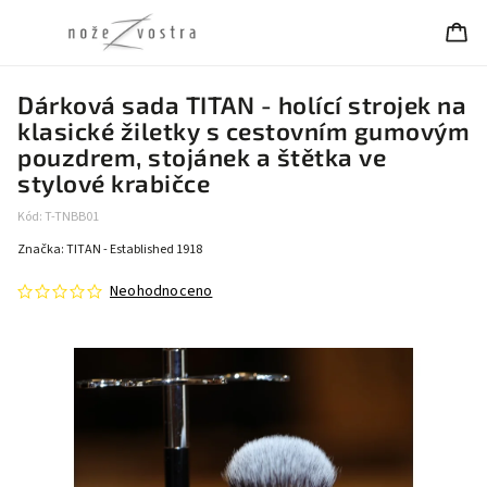
Dárková sada TITAN - holící strojek na
klasické žiletky s cestovním gumovým
pouzdrem, stojánek a štětka ve
stylové krabičce
Kód:
T-TNBB01
Značka:
TITAN - Established 1918
Neohodnoceno