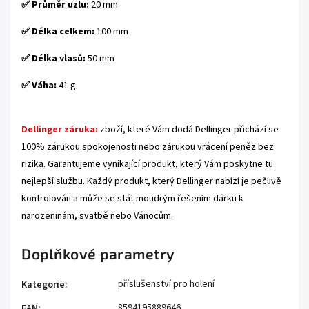
✅ Průměr uzlu:
20 mm
✅ Délka celkem:
100 mm
✅ Délka vlasů:
50 mm
✅ Váha:
41 g
Dellinger záruka:
zboží, které Vám dodá Dellinger přichází se
100% zárukou spokojenosti nebo zárukou vrácení peněz bez
rizika. Garantujeme vynikající produkt, který Vám poskytne tu
nejlepší službu. Každý produkt, který Dellinger nabízí je pečlivě
kontrolován a může se stát moudrým řešením dárku k
narozeninám, svatbě nebo Vánocům.
Doplňkové parametry
příslušenství pro holení
Kategorie
:
8594195889646
EAN
: