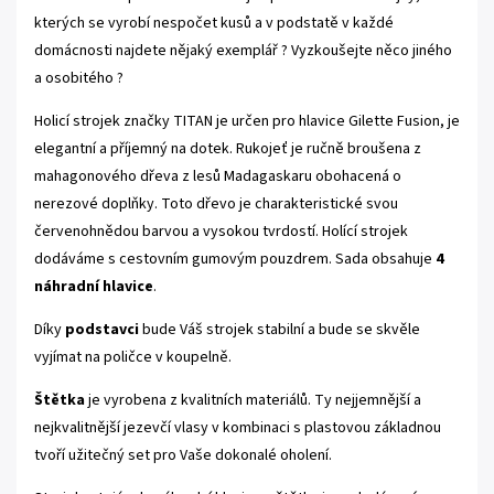
kterých se vyrobí nespočet kusů a v podstatě v každé
domácnosti najdete nějaký exemplář ? Vyzkoušejte něco jiného
a osobitého ?
Holicí strojek značky TITAN je určen pro hlavice Gilette Fusion, je
elegantní a příjemný na dotek. Rukojeť je ručně broušena z
mahagonového dřeva z lesů Madagaskaru obohacená o
nerezové doplňky. Toto dřevo je charakteristické svou
červenohnědou barvou a vysokou tvrdostí. Holící strojek
dodáváme s cestovním gumovým pouzdrem.
Sada obsahuje
4
náhradní hlavice
.
Díky
podstavci
bude Váš strojek stabilní a bude se skvěle
vyjímat na poličce v koupelně.
Štětka
je vyrobena z kvalitních materiálů. Ty nejjemnější a
nejkvalitnější jezevčí vlasy v kombinaci s plastovou základnou
tvoří užitečný set pro Vaše dokonalé oholení.