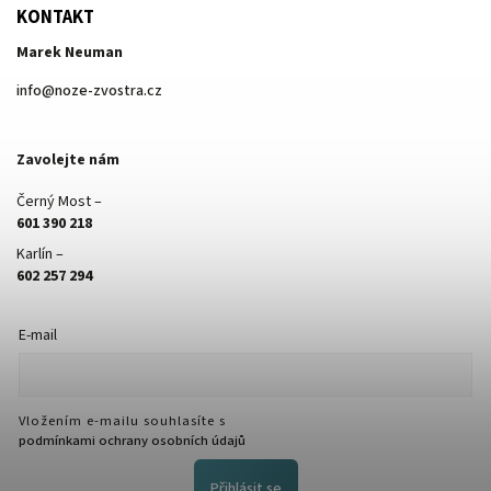
KONTAKT
Marek Neuman
info
@
noze-zvostra.cz
Zavolejte nám
Černý Most –
601 390 218
Karlín –
602 257 294
E-mail
Vložením e-mailu souhlasíte s
podmínkami ochrany osobních údajů
Přihlásit se