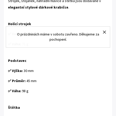
Strojek, stojánek, náhradní hlavice a štětka jsou dodávané v
elegantní stylové dárkové krabičce
.
Holící strojek
✅ Velikost:
145 mm
O prázdninách máme v sobotu zavřeno. Děkujeme za
pochopení.
✅ Váha:
71 g
Podstavec
✅ Výška:
30 mm
✅ Průměr:
45 mm
✅ Váha:
98 g
Štětka