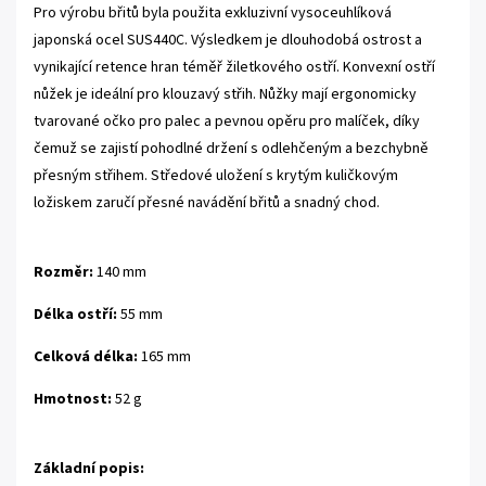
Pro výrobu břitů byla použita exkluzivní vysoceuhlíková
japonská ocel SUS440C. Výsledkem je dlouhodobá ostrost a
vynikající retence hran téměř žiletkového ostří. Konvexní ostří
nůžek je ideální pro klouzavý střih. Nůžky mají ergonomicky
tvarované očko pro palec a pevnou opěru pro malíček, díky
čemuž se zajistí pohodlné držení s odlehčeným a bezchybně
přesným střihem. Středové uložení s krytým kuličkovým
ložiskem zaručí přesné navádění břitů a snadný chod.
Rozměr:
140 mm
Délka ostří:
55 mm
Celková délka:
165 mm
Hmotnost:
52 g
Základní popis: