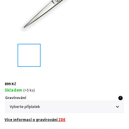
899 Kč
Skladem
(
>5 ks
)
Gravírování
?
Více informací o gravírování
ZDE