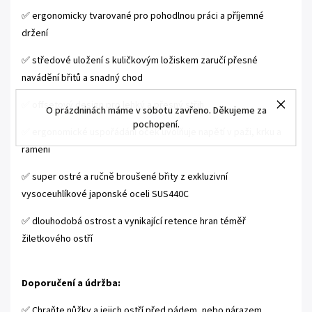
✅ ergonomicky tvarované pro pohodlnou práci a příjemné
držení
✅ středové uložení s kuličkovým ložiskem zaručí přesné
navádění břitů a snadný chod
✅ offsetový design pro lehký a přesný střih
O prázdninách máme v sobotu zavřeno. Děkujeme za
pochopení.
✅ ergonomické uspořádání oček uvolňuje napětí v paži, krku a
rameni
✅ super ostré a ručně broušené břity z exkluzivní
vysoceuhlíkové japonské oceli SUS440C
✅ dlouhodobá ostrost a vynikající retence hran téměř
žiletkového ostří
Doporučení a údržba:
✅ Chraňte nůžky a jejich ostří před pádem, nebo nárazem