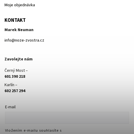
Moje objednávka
KONTAKT
Marek Neuman
info
@
noze-zvostra.cz
Zavolejte nám
Černý Most –
601 390 218
Karlín –
602 257 294
E-mail
Vložením e-mailu souhlasíte s