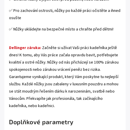
✅ Pro zachování ostrosti, nůžky po každé práci očistěte a ihned
osušte
✅ Nůžky ukládejte na bezpečné místo a chraňte před dětmi!
Dellinger záruka:
Začněte si užívat Vaši práci kadeřníka ještě
dnes! K tomu, aby Vás práce začala opravdu bavit, potřebujete
kvalitní a ostré nůžky. Nůžky od nás přicházejí se 100% zárukou
spokojenosti nebo zárukou vrácení peněz bez rizika.
Garantujeme vynikající produkt, který Vám poskytne tu nejlepší
službu. Každé nůžky jsou zabaleny v luxusním pouzdru a mohou
se stát moudrým řešením dárku k narozeninám, svatbě nebo
Vánocům. Překvapíte jak profesionála, tak začínajícího
kadeřníka, nebo kadeřnici.
Doplňkové parametry