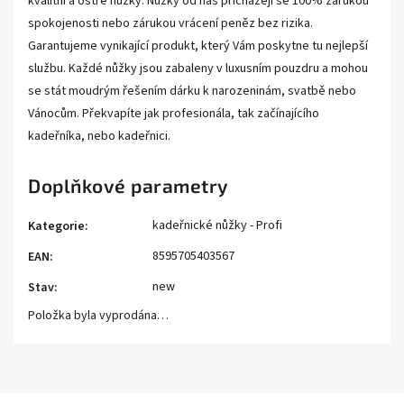
kvalitní a ostré nůžky. Nůžky od nás přicházejí se 100% zárukou
spokojenosti nebo zárukou vrácení peněz bez rizika.
Garantujeme vynikající produkt, který Vám poskytne tu nejlepší
službu. Každé nůžky jsou zabaleny v luxusním pouzdru a mohou
se stát moudrým řešením dárku k narozeninám, svatbě nebo
Vánocům. Překvapíte jak profesionála, tak začínajícího
kadeřníka, nebo kadeřnici.
Doplňkové parametry
kadeřnické nůžky - Profi
Kategorie
:
8595705403567
EAN
:
new
Stav
:
Položka byla vyprodána…