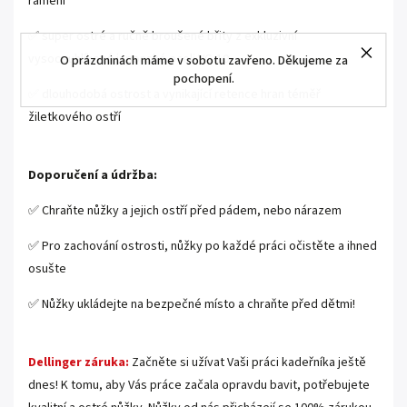
rameni
✅ super ostré a ručně broušené břity z exkluzivní
vysoceuhlíkové japonské oceli VG-10
O prázdninách máme v sobotu zavřeno. Děkujeme za
pochopení.
✅ dlouhodobá ostrost a vynikající retence hran téměř
žiletkového ostří
Doporučení a údržba:
✅ Chraňte nůžky a jejich ostří před pádem, nebo nárazem
✅ Pro zachování ostrosti, nůžky po každé práci očistěte a ihned
osušte
✅ Nůžky ukládejte na bezpečné místo a chraňte před dětmi!
Dellinger záruka:
Začněte si užívat Vaši práci kadeřníka ještě
dnes! K tomu, aby Vás práce začala opravdu bavit, potřebujete