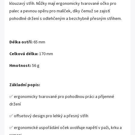
klouzavý střih. Nůžky mají ergonomicky tvarované očko pro
palec a pevnou opěru pro malíček, díky čemuž se zajistí
pohodlné držení s odlehčeným a bezchybně přesným střihem.
Délka ostří:
65 mm
Celková délka:
170 mm
Hmotnost:
56 g
Základní popis:
✅ ergonomicky tvarované pro pohodlnou práci a příjemné
držení
✅ offsetový design pro lehký a přesný střih
✅ ergonomické uspořádání oček uvolňuje napětí v paži, krku a