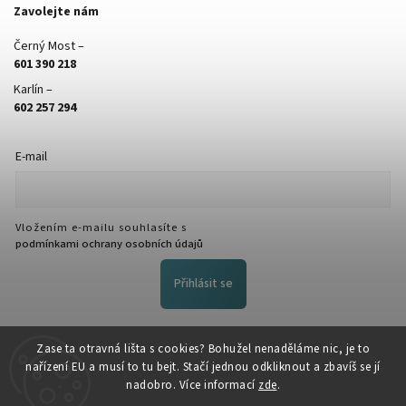
Zavolejte nám
Černý Most –
601 390 218
Karlín –
602 257 294
E-mail
Vložením e-mailu souhlasíte s
podmínkami ochrany osobních údajů
Přihlásit se
FACEBOOK
Zase ta otravná lišta s cookies? Bohužel nenaděláme nic, je to
nařízení EU a musí to tu bejt. Stačí jednou odkliknout a zbavíš se jí
nadobro. Více informací
zde
.