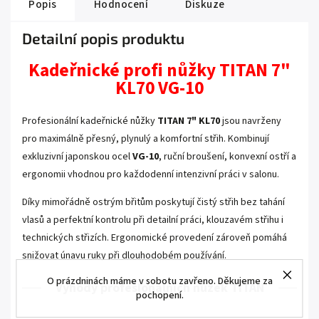
Popis
Hodnocení
Diskuze
Detailní popis produktu
Kadeřnické profi nůžky TITAN 7"
KL70 VG-10
Profesionální kadeřnické nůžky
TITAN 7" KL70
jsou navrženy
pro maximálně přesný, plynulý a komfortní střih. Kombinují
exkluzivní japonskou ocel
VG-10
, ruční broušení, konvexní ostří a
ergonomii vhodnou pro každodenní intenzivní práci v salonu.
Díky mimořádně ostrým břitům poskytují čistý střih bez tahání
vlasů a perfektní kontrolu při detailní práci, klouzavém střihu i
technických střizích. Ergonomické provedení zároveň pomáhá
snižovat únavu ruky při dlouhodobém používání.
O prázdninách máme v sobotu zavřeno. Děkujeme za
Výhody profesionálních nůžek TITAN
pochopení.