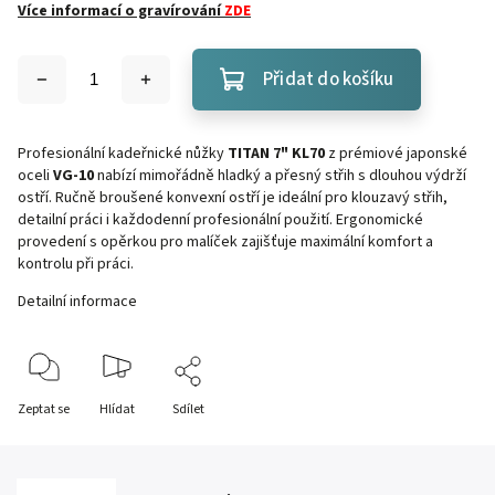
Více informací o gravírování
ZDE
Přidat do košíku
Profesionální kadeřnické nůžky
TITAN 7" KL70
z prémiové japonské
oceli
VG-10
nabízí mimořádně hladký a přesný střih s dlouhou výdrží
ostří. Ručně broušené konvexní ostří je ideální pro klouzavý střih,
detailní práci i každodenní profesionální použití. Ergonomické
provedení s opěrkou pro malíček zajišťuje maximální komfort a
kontrolu při práci.
Detailní informace
Zeptat se
Hlídat
Sdílet