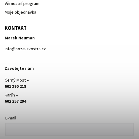
Věrnostní program
Moje objednávka
KONTAKT
Marek Neuman
info
@
noze-zvostra.cz
Zavolejte nám
Černý Most –
601 390 218
Karlín –
602 257 294
E-mail