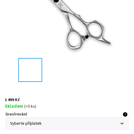
1 499 Kč
Skladem
(
>5 ks
)
Gravírování
?