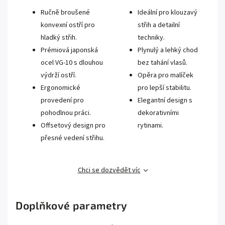
Ručně broušené
Ideální pro klouzavý
konvexní ostří pro
střih a detailní
hladký střih.
techniky.
Prémiová japonská
Plynulý a lehký chod
ocel VG-10 s dlouhou
bez tahání vlasů.
výdrží ostří.
Opěra pro malíček
Ergonomické
pro lepší stabilitu.
provedení pro
Elegantní design s
pohodlnou práci.
dekorativními
Offsetový design pro
rytinami.
přesné vedení střihu.
Chci se dozvědět víc
Doplňkové parametry