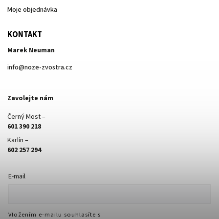
Moje objednávka
KONTAKT
Marek Neuman
info
@
noze-zvostra.cz
Zavolejte nám
Černý Most –
601 390 218
Karlín –
602 257 294
E-mail
Vložením e-mailu souhlasíte s