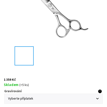
1 359 Kč
Skladem
(
>5 ks
)
Gravírování
?