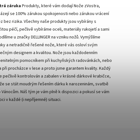
trá záruka
Produkty, které vám dodají Nože zVostra,
házejí se 100% zárukou spokojenosti nebo zárukou vrácení
z bez rizika. Všechny naše produkty jsou vybírány s
žitou péčí, pečlivě vybíráme oceli, materiály rukojetí a sami
odílíme u značky DELLINGER na vzniku nožů. Vymýšlíme
nky a netradičně řešené nože, které vás osloví svým
nečným designem a kvalitou. Nože jsou každodenním
enitelným pomocníkem při kuchyňských radovánkách, nebo
a při procházce v lese a proto jsme garantem kvality. Každý
je pečlivě kontrolován a zabalen v krásné dárkové krabičce,
že se stát moudrým řešením dárku k narozeninám, svatbě
 Vánocům. Náš tým je vám plně k dispozici a pokusí se vám
ci v každé (i nepříjemné) situaci.