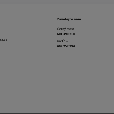
Zavolejte nám
Černý Most –
601 390 218
ra.cz
Karlín –
602 257 294