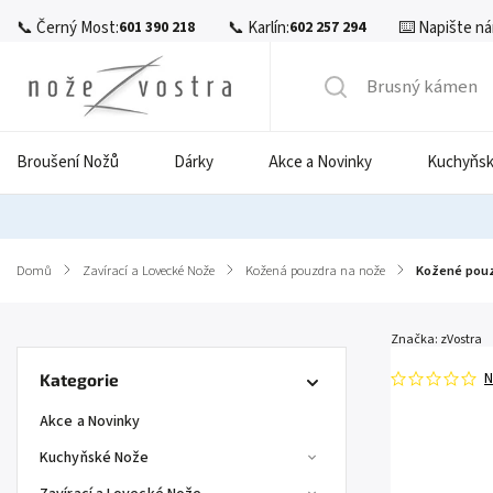
📞 Černý Most:
📞 Karlín:
⌨️ Napište ná
601 390 218
602 257 294
Broušení Nožů
Dárky
Akce a Novinky
Kuchyňsk
Domů
/
Zavírací a Lovecké Nože
/
Kožená pouzdra na nože
/
Kožené pouzd
Značka:
zVostra
N
Kategorie
Akce a Novinky
Kuchyňské Nože