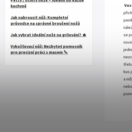
Petty / Utility nože – ideální do každé
Vos
kuchyně
přic
Jak nabrousit nůž: Kompletní
peně
průvodce na správné broušení nožů
nále
se p
Jak vybrat ideální nože na grilování? 🔥
novi
Vykošťovací nůž: Nezbytný pomocník
jedi
pro precizní práci s masem 🔪
neoc
třeb
kus 
a mů
nebo
pomo