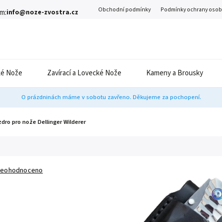
Obchodní podmínky
Podmínky ochrany osob
m:
info@noze-zvostra.cz
é Nože
Zavírací a Lovecké Nože
Kameny a Brousky
O prázdninách máme v sobotu zavřeno. Děkujeme za pochopení.
ro pro nože Dellinger Wilderer
eohodnoceno