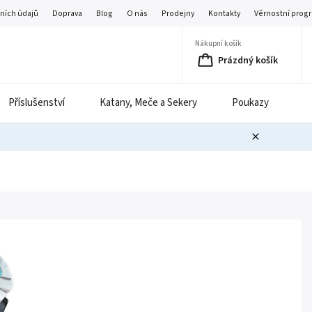
ních údajů
Doprava
Blog
O nás
Prodejny
Kontakty
Věrnostní prog
Nákupní košík
Prázdný košík
Příslušenství
Katany, Meče a Sekery
Poukazy
B