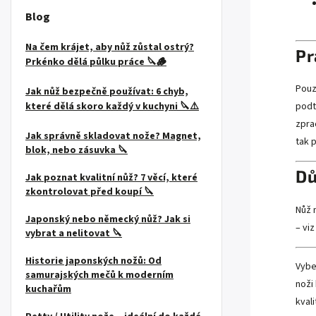
Blog
Na čem krájet, aby nůž zůstal ostrý?
Pr
Prkénko dělá půlku práce 🔪🪵
Pouz
Jak nůž bezpečně používat: 6 chyb,
které dělá skoro každý v kuchyni 🔪⚠️
podt
zpra
Jak správně skladovat nože? Magnet,
tak 
blok, nebo zásuvka 🔪
Dů
Jak poznat kvalitní nůž? 7 věcí, které
zkontrolovat před koupí 🔪
Nůž 
Japonský nebo německý nůž? Jak si
– vi
vybrat a nelitovat 🔪
Historie japonských nožů: Od
Vybe
samurajských mečů k moderním
noži
kuchařům
kvali