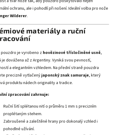
kost a tvar nože tak, aby pouzdro poskytovalo nejen
ální ochranu, ale i pohodlí při nošení. Ideální volba pro nože
inger Wilderer
.
émiové materiály a ruční
racování
 pouzdro je vyrobeno z
hovězinové třísločiněné usně
,
á je dovážena až z Argentiny. Vyniká svou pevností,
ností a elegantním vzhledem. Na přední straně pouzdra
ete precizně vytlačený
japonský znak samuraje
, který
vá produktu nádech originality a tradice.
ilní zpracování zahrnuje:
Ruční šití splétanou nití o průměru 1 mm s precizním
proplétaným stehem.
Zabroušené a zaleštěné hrany pro dokonalý vzhled i
pohodlné užívání.