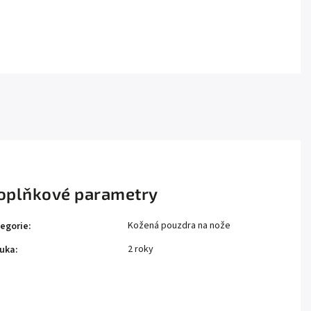
oplňkové parametry
Kožená pouzdra na nože
egorie
:
2 roky
uka
: