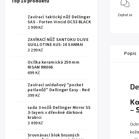
Top 10 produktů
Zeptat se
Zavírací taktický nůž Dellinger
SAS - Forten Vincid DC53 BLACK
2 999 Kč
ZAVÍRACÍ NŮŽ SANTOKU OLIVE
GUILLOTINE AUS-10 SANMAI
3 299 Kč
Popis
Ocílka keramická 250 mm
RISAM RR006
699 Kč
Zavírací snídaňový "pocket
De
patlanůž" Dellinger Easy - Red
399 Kč
Ko
sada 3 nožů Dellinger Mirror SS
– 
3-layers v dřevěné dárkové
krabici
3 499 Kč
Ochr
kože
Srovnávací blok brusných