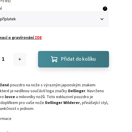
>5 ks
)
í
?
mací o gravírování
ZDE
Přidat do košíku
ožené
pouzdro na nože s výrazným japonským znakem
, které je nedílnou součástí loga značky
Dellinger
. Navrženo
pro
lovce
a milovníky nožů. Toto exkluzivní pouzdro je
 doplňkem pro vaše nože
Dellinger Wilderer
, přinášející styl,
funkčnost v jednom.
formace