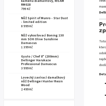
veli
kamenů diamantový, RISAM
RM028
maxim
799 Kč
Dell
Nůž Spirit of Munro - Star Dust
- limited edition
Pr
8 999 Kč
zp
Nůž vykosťovací Boning 130
mm SOK Olive Sunshine
Toto
Damascus
1 399 Kč
kter
odol
Gyuto / Chef 8" (200mm)
najd
Dellinger Harukaze
Professional Damascus
dodá
3 999 Kč
Deta
Lovecký zavírací damaškový
nůž Dellinger Hunter Resin
Wood
2 499 Kč