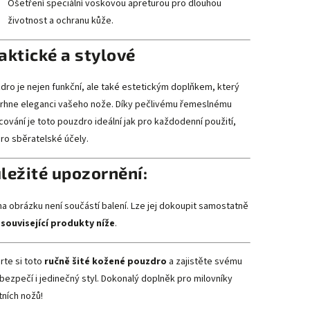
Ošetření speciální voskovou apreturou pro dlouhou
životnost a ochranu kůže.
aktické a stylové
dro je nejen funkční, ale také estetickým doplňkem, který
rhne eleganci vašeho nože. Díky pečlivému řemeslnému
cování je toto pouzdro ideální jak pro každodenní použití,
pro sběratelské účely.
ležité upozornění:
na obrázku není součástí balení. Lze jej dokoupit samostatně
z
související produkty níže
.
rte si toto
ručně šité kožené pouzdro
a zajistěte svému
 bezpečí i jedinečný styl. Dokonalý doplněk pro milovníky
tních nožů!