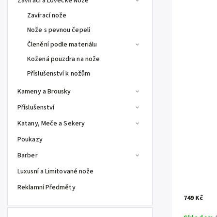
Zavírací a Lovecké Nože
Zavírací nože
Nože s pevnou čepelí
Členění podle materiálu
Kožená pouzdra na nože
Příslušenství k nožům
Kameny a Brousky
Příslušenství
Katany, Meče a Sekery
Poukazy
Barber
Luxusní a Limitované nože
Reklamní Předměty
749 Kč