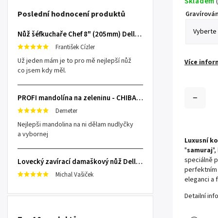
Skladem
(
Poslední hodnocení produktů
Gravírován
Nůž šéfkuchaře Chef 8" (205mm) Dellinger TOIVO - Professional Damascus
František Cízler
Už jeden mám je to pro mě nejlepší nůž
Více infor
co jsem kdy měl.
PROFI mandolína na zeleninu - CHIBA Japan, sengiri slicekun
Demeter
Nejlepši mandolina na ni dělam nudlyčky
a vybornej
Luxusní k
"
samuraj
"
speciálně 
Lovecký zavírací damaškový nůž Dellinger Damask Star
perfektním
Michal Vašiček
eleganci a 
Detailní in