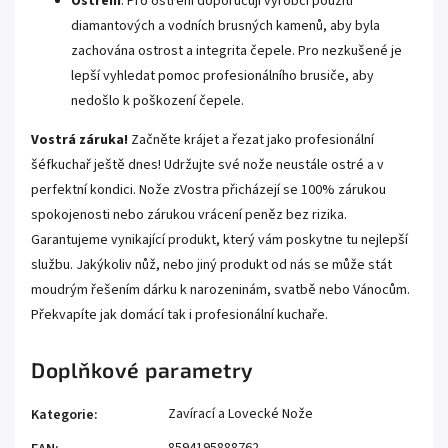
Ostření
: Pro ostření doporučují výrobci použití
diamantových a vodních brusných kamenů, aby byla
zachována ostrost a integrita čepele. Pro nezkušené je
lepší vyhledat pomoc profesionálního brusiče, aby
nedošlo k poškození čepele.
Vostrá záruka!
Začněte krájet a řezat jako profesionální
šéfkuchař ještě dnes! Udržujte své nože neustále ostré a v
perfektní kondici. Nože zVostra přicházejí se 100% zárukou
spokojenosti nebo zárukou vrácení peněz bez rizika.
Garantujeme vynikající produkt, který vám poskytne tu nejlepší
službu. Jakýkoliv nůž, nebo jiný produkt od nás se může stát
moudrým řešením dárku k narozeninám, svatbě nebo Vánocům.
Překvapíte jak domácí tak i profesionální kuchaře.
Doplňkové parametry
Zavírací a Lovecké Nože
Kategorie
: