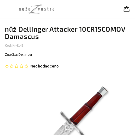
nůž Dellinger Attacker 10CR15COMOV
Damascus
Kód:
K-H143
Značka:
Dellinger
Neohodnoceno