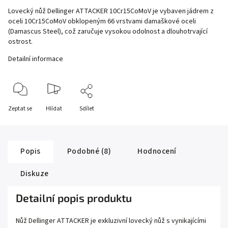
Lovecký nůž Dellinger ATTACKER 10Cr15CoMoV je vybaven jádrem z
oceli 10Cr15CoMoV obklopeným 66 vrstvami damaškové oceli
(Damascus Steel), což zaručuje vysokou odolnost a dlouhotrvající
ostrost.
Detailní informace
Zeptat se
Hlídat
Sdílet
Popis
Podobné (8)
Hodnocení
Diskuze
Detailní popis produktu
Nůž Dellinger ATTACKER je exkluzivní lovecký nůž s vynikajícími