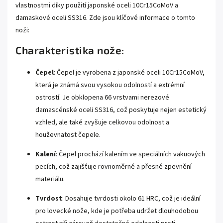
vlastnostmi díky použití japonské oceli 10Cr15CoMoV a
damaskové oceli SS316. Zde jsou klíčové informace o tomto
noži:
Charakteristika nože:
Čepel
: Čepel je vyrobena z japonské oceli 10Cr15CoMoV,
která je známá svou vysokou odolností a extrémní
ostrostí. Je obklopena 66 vrstvami nerezové
damascénské oceli SS316, což poskytuje nejen estetický
vzhled, ale také zvyšuje celkovou odolnost a
houževnatost čepele.
Kalení
: Čepel prochází kalením ve speciálních vakuových
pecích, což zajišťuje rovnoměrné a přesné zpevnění
materiálu.
Tvrdost
: Dosahuje tvrdosti okolo 61 HRC, což je ideální
pro lovecké nože, kde je potřeba udržet dlouhodobou