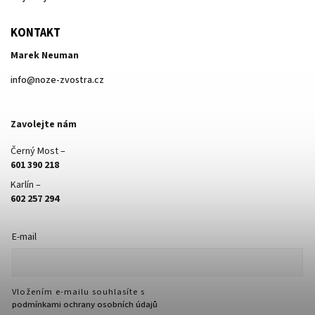
KONTAKT
Marek Neuman
info
@
noze-zvostra.cz
Zavolejte nám
Černý Most –
601 390 218
Karlín –
602 257 294
E-mail
Vložením e-mailu souhlasíte s
podmínkami ochrany osobních údajů