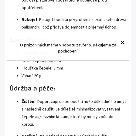
ostrost při zároveň dostatečné odolnosti proti
opotřebení.
Rukojeť
: Rukojeť bodáku je vyrobena z exotického dřeva
palisandru, což přidává dojemnost a příjemný úchop.
Specifikace:
O prázdninách máme v sobotu zavřeno. Děkujeme za
pochopení.
Celková délka: 275 mm
Délka čepele: 195 mm
Tloušťka čepele: 3 mm
Váha: 120 g
Údržba a péče:
Čištění
: Doporučuje se po použití nože důkladně ho umýt
a následně osušit. Je důležité minimalizovat vystavení
čepele agresivním látkám, které by mohly způsobit
korozi.