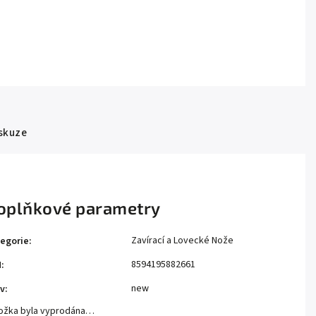
skuze
oplňkové parametry
Zavírací a Lovecké Nože
egorie
:
8594195882661
N
:
new
v
:
ožka byla vyprodána…