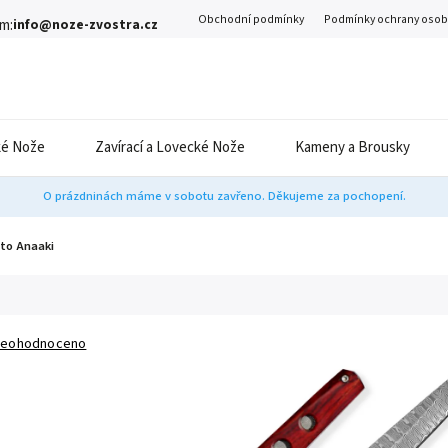
Obchodní podmínky
Podmínky ochrany osob
m:
info@noze-zvostra.cz
é Nože
Zavírací a Lovecké Nože
Kameny a Brousky
O prázdninách máme v sobotu zavřeno. Děkujeme za pochopení.
nto Anaaki
eohodnoceno