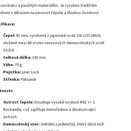
konstrukci a použitým materiálům. Je vyroben tradičním
obem s důrazem na pevnost čepele a dlouhou životnost.
ifikace:
Čepel:
85 mm, vyrobená z japonské oceli 10Cr15CoMoV,
vložené mezi 66 vrstev nerezových damascénských ocelí
SS316
Celková délka:
185 mm
Váha:
70 g
Pojistka:
Liner Lock
Střenka:
Palisandr
tnosti:
Ostrost čepele:
Dosahuje vysoké tvrdosti R61 +/- 1
Rockwella, což zajišťuje mimořádnou a dlouhotrvající
ostrost.
Damascénský vzor:
Unikátní a jedinečný, který dává noži