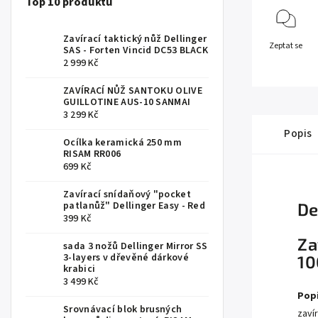
Top 10 produktů
Zavírací taktický nůž Dellinger
Zeptat se
SAS - Forten Vincid DC53 BLACK
2 999 Kč
ZAVÍRACÍ NŮŽ SANTOKU OLIVE
GUILLOTINE AUS-10 SANMAI
3 299 Kč
Popis
Ocílka keramická 250 mm
RISAM RR006
699 Kč
Zavírací snídaňový "pocket
patlanůž" Dellinger Easy - Red
De
399 Kč
Za
sada 3 nožů Dellinger Mirror SS
3-layers v dřevěné dárkové
10
krabici
3 499 Kč
Popi
Srovnávací blok brusných
zaví