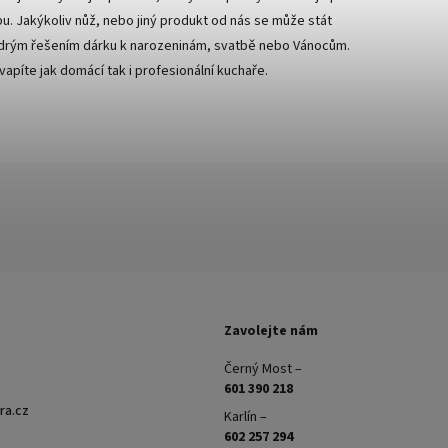
bu. Jakýkoliv nůž, nebo jiný produkt od nás se může stát
rým řešením dárku k narozeninám, svatbě nebo Vánocům.
vapíte jak domácí tak i profesionální kuchaře.
Zavolejte nám
Černý Most –
601 390 218
ra.cz
Karlín –
602 257 294