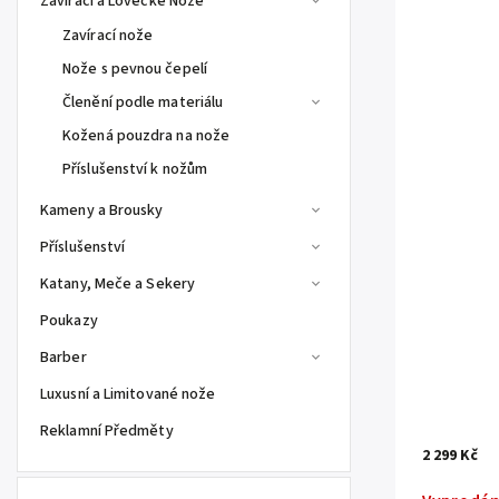
Zavírací a Lovecké Nože
Zavírací nože
Nože s pevnou čepelí
Členění podle materiálu
Kožená pouzdra na nože
Příslušenství k nožům
Kameny a Brousky
Příslušenství
Katany, Meče a Sekery
Poukazy
Barber
Luxusní a Limitované nože
Reklamní Předměty
2 299 Kč