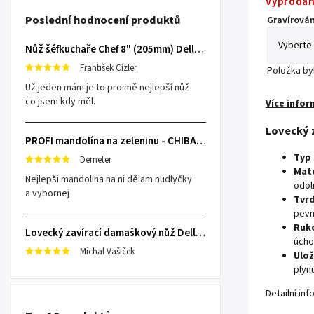
Vyprodá
Poslední hodnocení produktů
Gravírován
Nůž šéfkuchaře Chef 8" (205mm) Dellinger TOIVO - Professional Damascus
František Cízler
Položka b
Už jeden mám je to pro mě nejlepší nůž
co jsem kdy měl.
Více infor
Lovecký 
PROFI mandolína na zeleninu - CHIBA Japan, sengiri slicekun
Typ 
Demeter
Mate
Nejlepši mandolina na ni dělam nudlyčky
odol
a vybornej
Tvrd
pevn
Ruko
Lovecký zavírací damaškový nůž Dellinger Damask Star
úcho
Michal Vašiček
Ulož
plynu
Detailní in