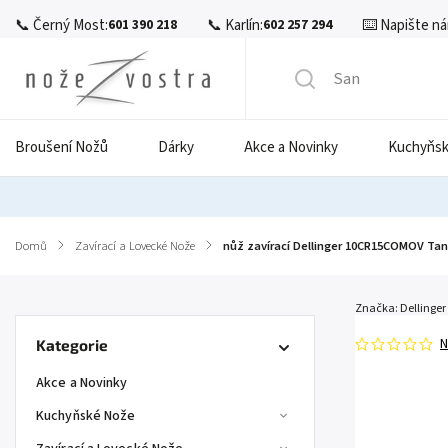
📞 Černý Most:
📞 Karlín:
⌨️ Napište ná
601 390 218
602 257 294
Broušení Nožů
Dárky
Akce a Novinky
Kuchyňsk
Domů
/
Zavírací a Lovecké Nože
/
nůž zavírací Dellinger 10CR15COMOV Ta
Značka:
Dellinger
N
Kategorie
Akce a Novinky
Kuchyňské Nože