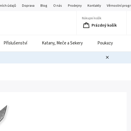
ních údajů
Doprava
Blog
O nás
Prodejny
Kontakty
Věrnostní prog
Nákupní košík
Prázdný košík
Příslušenství
Katany, Meče a Sekery
Poukazy
B