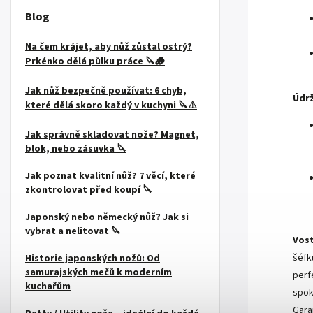
Blog
Na čem krájet, aby nůž zůstal ostrý?
Prkénko dělá půlku práce 🔪🪵
Jak nůž bezpečně používat: 6 chyb,
Údrž
které dělá skoro každý v kuchyni 🔪⚠️
Jak správně skladovat nože? Magnet,
blok, nebo zásuvka 🔪
Jak poznat kvalitní nůž? 7 věcí, které
zkontrolovat před koupí 🔪
Japonský nebo německý nůž? Jak si
vybrat a nelitovat 🔪
Vost
šéfk
Historie japonských nožů: Od
samurajských mečů k moderním
perf
kuchařům
spok
Gara