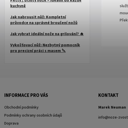
Petty / Utility nože – ideální do každé
služ
kuchyně
moud
Jak nabrousit nůž: Kompletní
Přek
průvodce na správné broušení nožů
Jak vybrat ideální nože na grilování? 🔥
Vykošťovací nůž: Nezbytný pomocník
pro precizní práci s masem 🔪
INFORMACE PRO VÁS
KONTAKT
Obchodní podmínky
Marek Neuman
Podmínky ochrany osobních údajů
info
@
noze-zvost
Doprava