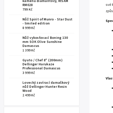
kamenů diamantový, RISAM
své 
RM028
799 Kč
způs
Nůž Spirit of Munro - Star Dust
Spec
- limited edition
8 999 Kč
Nůž vykosťovací Boning 130
mm SOK Olive Sunshine
Damascus
1 399 Kč
Gyuto / Chef 8" (200mm)
Dellinger Harukaze
Professional Damascus
3 999 Kč
Vlas
Lovecký zavírací damaškový
nůž Dellinger Hunter Resin
Wood
2 499 Kč