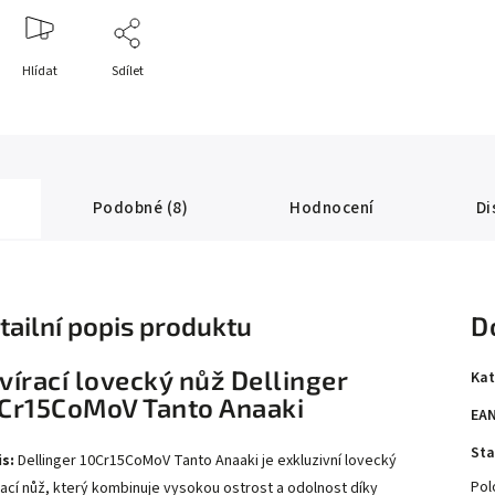
Hlídat
Sdílet
Podobné (8)
Hodnocení
Di
tailní popis produktu
D
vírací lovecký nůž Dellinger
Kat
Cr15CoMoV Tanto Anaaki
EA
Sta
s:
Dellinger 10Cr15CoMoV Tanto Anaaki je exkluzivní lovecký
Pol
rací nůž, který kombinuje vysokou ostrost a odolnost díky