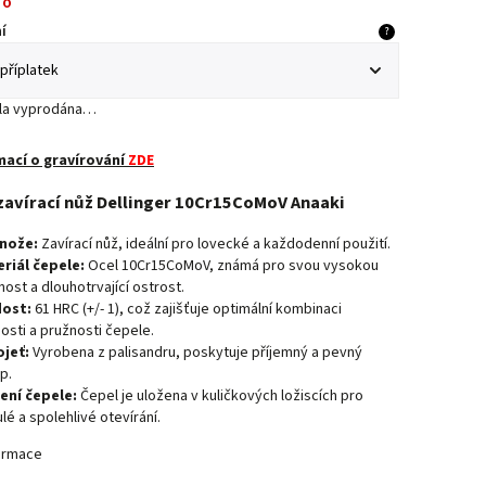
no
í
?
yla vyprodána…
mací o gravírování
ZDE
zavírací nůž Dellinger 10Cr15CoMoV Anaaki
nože:
Zavírací nůž, ideální pro lovecké a každodenní použití.
riál čepele:
Ocel 10Cr15CoMoV, známá pro svou vysokou
nost a dlouhotrvající ostrost.
ost:
61 HRC (+/- 1), což zajišťuje optimální kombinaci
osti a pružnosti čepele.
jeť:
Vyrobena z palisandru, poskytuje příjemný a pevný
p.
ení čepele:
Čepel je uložena v kuličkových ložiscích pro
lé a spolehlivé otevírání.
formace