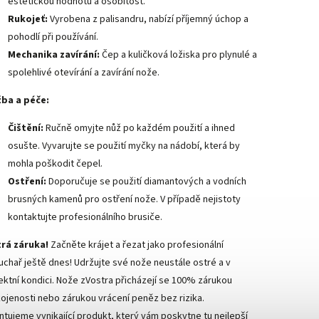
estetickou hodnotu a osobitost.
Rukojeť:
Vyrobena z palisandru, nabízí příjemný úchop a
pohodlí při používání.
Mechanika zavírání:
Čep a kuličková ložiska pro plynulé a
spolehlivé otevírání a zavírání nože.
ba a péče:
Čištění:
Ručně omyjte nůž po každém použití a ihned
osušte. Vyvarujte se použití myčky na nádobí, která by
mohla poškodit čepel.
Ostření:
Doporučuje se použití diamantových a vodních
brusných kamenů pro ostření nože. V případě nejistoty
kontaktujte profesionálního brusiče.
rá záruka!
Začněte krájet a řezat jako profesionální
uchař ještě dnes! Udržujte své nože neustále ostré a v
ektní kondici. Nože zVostra přicházejí se 100% zárukou
ojenosti nebo zárukou vrácení peněz bez rizika.
ntujeme vynikající produkt, který vám poskytne tu nejlepší