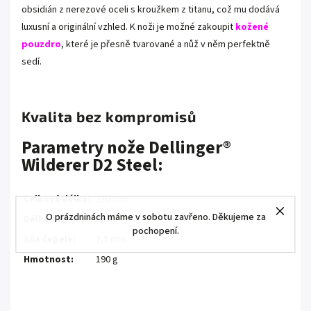
obsidián z nerezové oceli s kroužkem z titanu, což mu dodává
luxusní a originální vzhled. K noži je možné zakoupit
kožené
pouzdro
, které je přesně tvarované a nůž v něm perfektně
sedí.
Kvalita bez kompromisů
Parametry nože Dellinger®
Wilderer D2 Steel:
Celková délka:
210 mm
O prázdninách máme v sobotu zavřeno. Děkujeme za
Délka čepele:
90 mm
pochopení.
Síla čepele:
2,5 mm
Hmotnost:
190 g