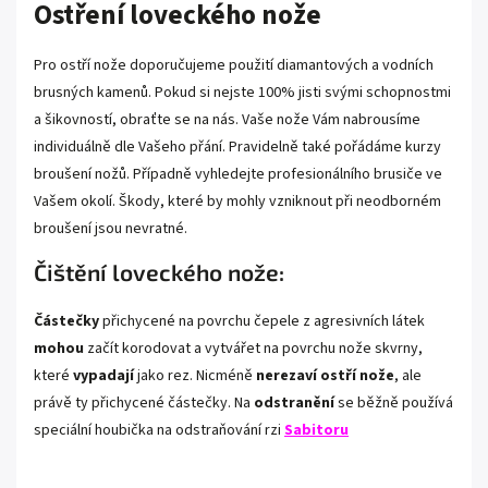
Ostření loveckého nože
Pro ostří nože doporučujeme použití
diamantových a vodních
brusných kamenů
. Pokud si nejste 100% jisti svými schopnostmi
a šikovností, obraťte se na nás. Vaše nože Vám nabrousíme
individuálně dle Vašeho přání. Pravidelně také pořádáme
kurzy
broušení nožů
. Případně vyhledejte profesionálního brusiče ve
Vašem okolí. Škody, které by mohly vzniknout při neodborném
broušení jsou nevratné.
Čištění loveckého nože:
Částečky
přichycené na povrchu čepele z agresivních látek
mohou
začít korodovat a vytvářet na povrchu nože skvrny,
které
vypadají
jako rez. Nicméně
nerezaví ostří nože
, ale
právě ty přichycené částečky. Na
odstranění
se běžně používá
speciální houbička na odstraňování rzi
Sabitoru