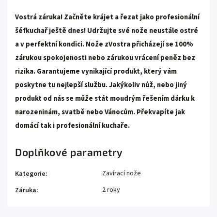
Vostrá záruka!
Začněte krájet a řezat jako profesionální
šéfkuchař ještě dnes! Udržujte své nože neustále ostré
a v perfektní kondici. Nože zVostra přicházejí se 100%
zárukou spokojenosti nebo zárukou vrácení peněz bez
rizika. Garantujeme vynikající produkt, který vám
poskytne tu nejlepší službu. Jakýkoliv nůž, nebo jiný
produkt od nás se může stát moudrým řešením dárku k
narozeninám, svatbě nebo Vánocům. Překvapíte jak
domácí tak i profesionální kuchaře.
Doplňkové parametry
Zavírací nože
Kategorie
:
2 roky
Záruka
: