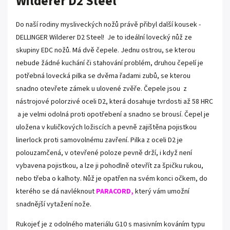
Wilderer D2 Steel
Do naší rodiny mysliveckých nožů právě přibyl další kousek -
DELLINGER Wilderer D2 Steel! Je to ideální lovecký nůž ze
skupiny
EDC
nožů. Má dvě čepele. Jednu ostrou, se kterou
nebude žádné kuchání či stahování problém, druhou čepelí je
potřebná lovecká pilka se dvěma řadami zubů, se kterou
snadno otevřete zámek u ulovené zvěře. Čepele jsou z
nástrojové polorzivé oceli D2, která dosahuje tvrdosti až
58 HRC
a je velmi odolná proti opotřebení a snadno se brousí. Čepel je
uložena v kuličkových ložiscích a pevně zajištěna pojistkou
linerlock proti samovolnému zavření. Pilka z oceli D2 je
polouzamčená, v otevřené poloze pevně drží, i když není
vybavena pojistkou, a lze ji pohodlně otevřít za špičku rukou,
nebo třeba o kalhoty. Nůž je opatřen na svém konci očkem, do
kterého se dá navléknout
PARACORD
,
který vám umožní
snadnější vytažení nože.
Rukojeť je z odolného materiálu G10 s masivním kováním typu