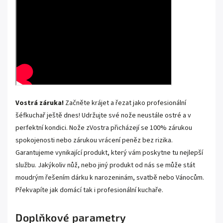
Vostrá záruka!
Začněte krájet a řezat jako profesionální
šéfkuchař ještě dnes! Udržujte své nože neustále ostré a v
perfektní kondici. Nože zVostra přicházejí se 100% zárukou
spokojenosti nebo zárukou vrácení peněz bez rizika.
Garantujeme vynikající produkt, který vám poskytne tu nejlepší
službu. Jakýkoliv nůž, nebo jiný produkt od nás se může stát
moudrým řešením dárku k narozeninám, svatbě nebo Vánocům.
Překvapíte jak domácí tak i profesionální kuchaře.
Doplňkové parametry