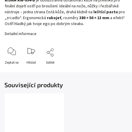
RISAM RW-054-B
je oboustranná obtahovací kůže na prkénku pro
finální dojetí ostří po broušení. Ideální na nože, nůžky i řezbářské
nástroje – jedna strana čistá kůže, druhá klidně na
leštící pastu
pro
„zrcadlo“. Ergonomická
rukojeť
, rozměry
380 × 50 × 13 mm
a efekt?
Ostří hladký jak tvoje ego po dobrým steaku.
Detailní informace
Zeptat se
Hlídat
Sdílet
Související produkty