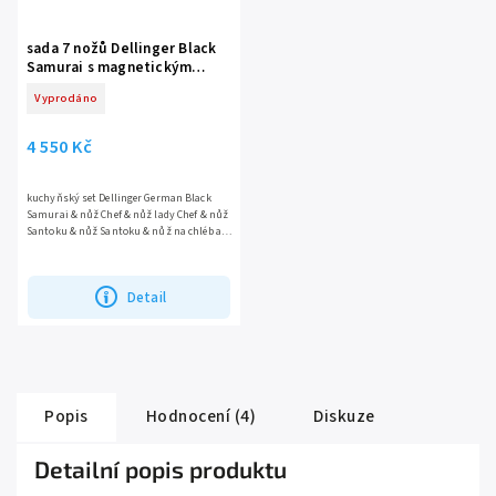
sada 7 nožů Dellinger Black
Samurai s magnetickým
stojánkem
Vyprodáno
4 550 Kč
kuchyňský set Dellinger German Black
Samurai & nůž Chef & nůž lady Chef & nůž
Santoku & nůž Santoku & nůž na chléb a
pečivo & nůž ko-Santoku & nůž...
Detail
Popis
Hodnocení (4)
Diskuze
Detailní popis produktu