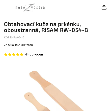
Obtahovací kůže na prkénku,
oboustranná, RISAM RW-054-B
Kód:
RI-RW054-B
Značka:
RISAM kitchen
4 hodnocení