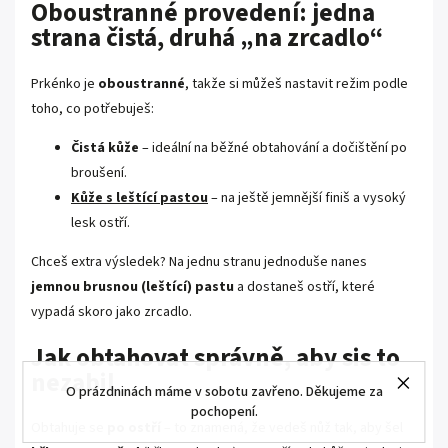
Oboustranné provedení: jedna
strana čistá, druhá „na zrcadlo“
Prkénko je
oboustranné
, takže si můžeš nastavit režim podle
toho, co potřebuješ:
Čistá kůže
– ideální na běžné obtahování a dočištění po
broušení.
Kůže s leštící pastou
– na ještě jemnější finiš a vysoký
lesk ostří.
Chceš extra výsledek? Na jednu stranu jednoduše nanes
jemnou brusnou (leštící) pastu
a dostaneš ostří, které
vypadá skoro jako zrcadlo.
Jak obtahovat správně, aby sis to
nezabil
O prázdninách máme v sobotu zavřeno. Děkujeme za
pochopení.
Obtahuje se
po ostří
– to znamená, že vedeš nůž tak, aby šel