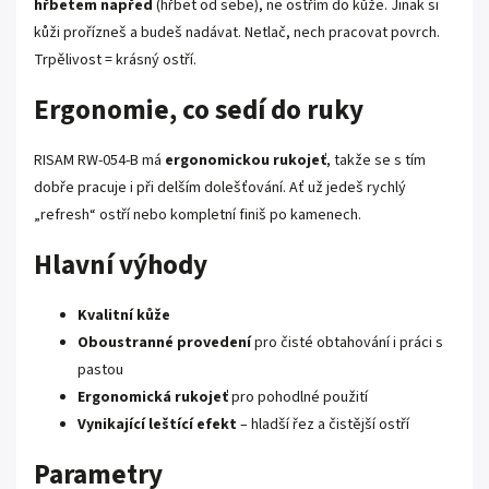
hřbetem napřed
(hřbet od sebe), ne ostřím do kůže. Jinak si
kůži prořízneš a budeš nadávat. Netlač, nech pracovat povrch.
Trpělivost = krásný ostří.
Ergonomie, co sedí do ruky
RISAM RW-054-B má
ergonomickou rukojeť
, takže se s tím
dobře pracuje i při delším dolešťování. Ať už jedeš rychlý
„refresh“ ostří nebo kompletní finiš po kamenech.
Hlavní výhody
Kvalitní kůže
Oboustranné provedení
pro čisté obtahování i práci s
pastou
Ergonomická rukojeť
pro pohodlné použití
Vynikající leštící efekt
– hladší řez a čistější ostří
Parametry