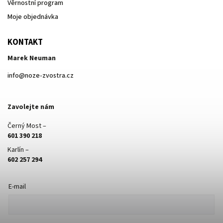
Věrnostní program
Moje objednávka
KONTAKT
Marek Neuman
info
@
noze-zvostra.cz
Zavolejte nám
Černý Most –
601 390 218
Karlín –
602 257 294
E-mail