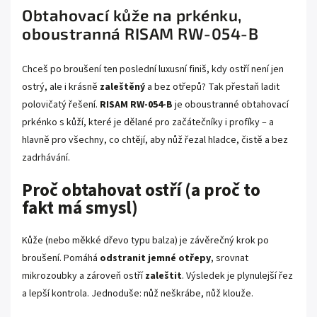
Obtahovací kůže na prkénku,
oboustranná RISAM RW-054-B
Chceš po broušení ten poslední luxusní finiš, kdy ostří není jen
ostrý, ale i krásně
zaleštěný
a bez otřepů? Tak přestaň ladit
polovičatý řešení.
RISAM RW-054-B
je oboustranné obtahovací
prkénko s kůží, které je dělané pro začátečníky i profíky – a
hlavně pro všechny, co chtějí, aby nůž řezal hladce, čistě a bez
zadrhávání.
Proč obtahovat ostří (a proč to
fakt má smysl)
Kůže (nebo měkké dřevo typu balza) je závěrečný krok po
broušení. Pomáhá
odstranit jemné otřepy
, srovnat
mikrozoubky a zároveň ostří
zaleštit
. Výsledek je plynulejší řez
a lepší kontrola. Jednoduše: nůž neškrábe, nůž klouže.