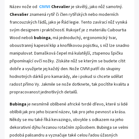
Název nože od
CIVIVI
Chevalier
je skvělý, jako nůž samotný.
Chevalier
znamená rytíř či člen rytířských nebo moderních
francouzských řádů, jako je Řád legie. Tento zavírací nůž vyniká
svým designem i praktičností. Rukojeť je z materiálu Cuibourtia
Wood neboli
bubinga
, má jednoduchý, ergonomický tvar,
oboustranný kapesní klip a knoflíkovou pojistku, s níž lze snadno
manipulovat. Damašková čepel má kulatější, ztupenou špičku
připomínající ovčí nožky. Získáte nůž se kterým se budete cítit
dobře a využijete jej každý den. Nože CIVIVI patří do skupiny
hodnotných dárků pro kamarády, ale i pokud si chcete udělat
radost přímo Vy. Jakmile se nože dotknete, tak pocítíte kvalitu a
propracovanost jednotlivých detailů.
Bubinga
je nesmírně oblíbené africké tvrdé dřevo, které si lidé
oblíbili jak pro jeho bizarní název, tak pro jeho pevnost a krásu.
Někdy se mu také říká kevazingo, obvykle s odkazem na jeho
dekorativní dýhu řezanou rotačním způsobem. Bubinga se velmi
podobá palisandru a vyznačuje také celou řadou úžasných