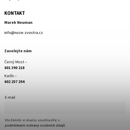
KONTAKT
Marek Neuman
info
@
noze-zvostra.cz
Zavolejte nám
Černý Most –
601 390 218
Karlín –
602 257 294
E-mail
Vložením e-mailu souhlasíte s
podmínkami ochrany osobních údajů