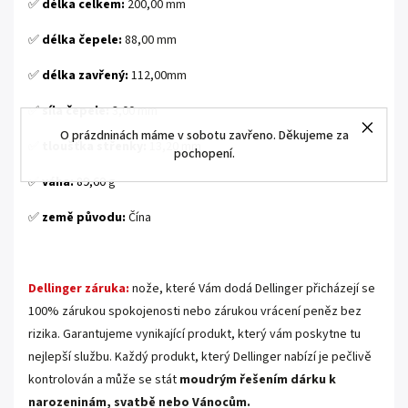
✅
délka celkem:
200,00 mm
✅
délka čepele:
88,00 mm
✅
délka zavřený:
112,00
mm
✅
síla čepele:
3,00 mm
O prázdninách máme v sobotu zavřeno. Děkujeme za
✅
tloušťka střenky:
13,20 mm
pochopení.
✅
váha:
89,60
g
✅
země původu:
Čína
.
Dellinger záruka:
nože, které Vám dodá Dellinger přicházejí se
100% zárukou spokojenosti nebo zárukou vrácení peněz bez
rizika. Garantujeme vynikající produkt, který vám poskytne tu
nejlepší službu. Každý produkt, který Dellinger nabízí je pečlivě
kontrolován a může se stát
moudrým řešením dárku k
narozeninám, svatbě nebo Vánocům.