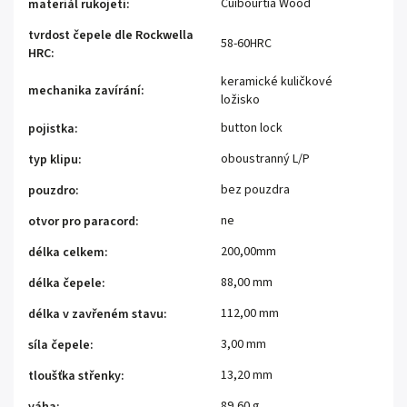
Cuibourtia Wood
materiál rukojeti
:
tvrdost čepele dle Rockwella
58-60HRC
HRC
:
keramické kuličkové
mechanika zavírání
:
ložisko
button lock
pojistka
:
oboustranný L/P
typ klipu
:
bez pouzdra
pouzdro
:
ne
otvor pro paracord
:
200,00mm
délka celkem
:
88,00 mm
délka čepele
:
112,00 mm
délka v zavřeném stavu
:
3,00 mm
síla čepele
:
13,20 mm
tloušťka střenky
:
89,60 g