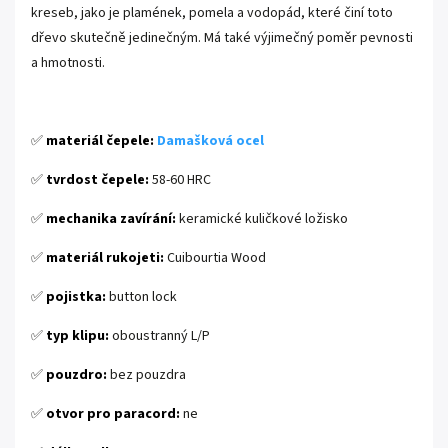
kreseb, jako je plamének, pomela a vodopád, které činí toto
dřevo skutečně jedinečným. Má také výjimečný poměr pevnosti
a hmotnosti.
.
✅
materiál čepele:
Damašková ocel
✅
tvrdost čepele:
58-60 HRC
✅
mechanika zavírání:
keramické kuličkové ložisko
✅
materiál rukojeti:
Cuibourtia Wood
✅
pojistka:
button lock
✅
typ klipu:
oboustranný L/P
✅
pouzdro:
bez pouzdra
✅
otvor pro paracord:
ne