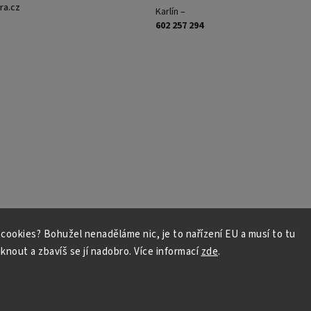
ra.cz
Karlín –
602 257 294
s cookies? Bohužel nenaděláme nic, je to nařízení EU a musí to tu
iknout a zbavíš se jí nadobro. Více informací
zde
.
Copyright 2026
NožeZvostra
. Všechna práva vyhrazena.
Vytvořil
Shoptet
| Design
Shoptak.cz