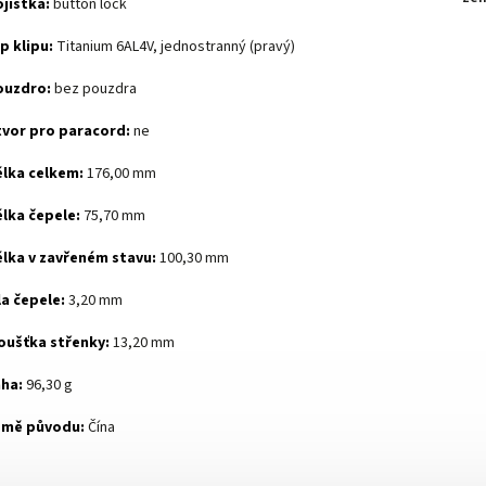
jistka:
button lock
p klipu:
Titanium 6AL4V, jednostranný (pravý)
ouzdro:
bez pouzdra
tvor pro paracord:
ne
lka celkem:
176,00 mm
lka čepele:
75,70 mm
lka v zavřeném stavu:
100,30 mm
la čepele:
3,20 mm
oušťka střenky:
13,20 mm
ha:
96,30 g
emě původu:
Čína