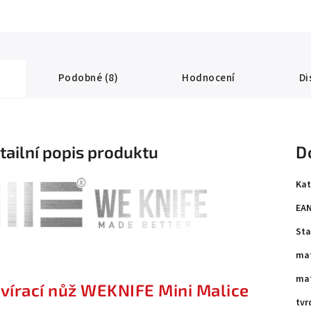
Podobné (8)
Hodnocení
Di
tailní popis produktu
D
Kat
EA
Sta
.
mat
mat
vírací nůž WEKNIFE Mini Malice
tvr