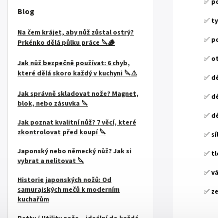
✅
po
Blog
✅
ty
Na čem krájet, aby nůž zůstal ostrý?
✅
p
Prkénko dělá půlku práce 🔪🪵
✅
o
Jak nůž bezpečně používat: 6 chyb,
které dělá skoro každý v kuchyni 🔪⚠️
✅
dé
Jak správně skladovat nože? Magnet,
✅
dé
blok, nebo zásuvka 🔪
✅
dé
Jak poznat kvalitní nůž? 7 věcí, které
zkontrolovat před koupí 🔪
✅
sí
Japonský nebo německý nůž? Jak si
✅
tl
vybrat a nelitovat 🔪
✅
vá
Historie japonských nožů: Od
samurajských mečů k moderním
✅
z
kuchařům
.