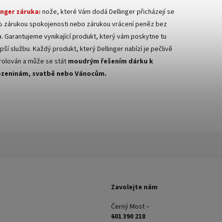
inger záruka:
nože, které Vám dodá Dellinger přicházejí se
 zárukou spokojenosti nebo zárukou vrácení peněz bez
ka. Garantujeme vynikající produkt, který vám poskytne tu
pší službu. Každý produkt, který Dellinger nabízí je pečlivě
rolován a může se stát
moudrým řešením dárku k
ozeninám, svatbě nebo Vánocům.
Zavolejte nám
Černý Most –
601 390 218