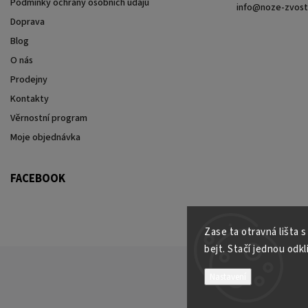
Podmínky ochrany osobních údajů
info
@
noze-zvost
Doprava
Blog
O nás
Prodejny
Kontakty
Věrnostní program
Moje objednávka
FACEBOOK
Zase ta otravná lišta 
bejt. Stačí jednou odkl
Nastavení