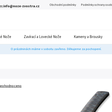
Obchodní podmínky
Podmínky ochrany osob
m:
info@noze-zvostra.cz
é Nože
Zavírací a Lovecké Nože
Kameny a Brousky
O prázdninách máme v sobotu zavřeno. Děkujeme za pochopení.
eohodnoceno