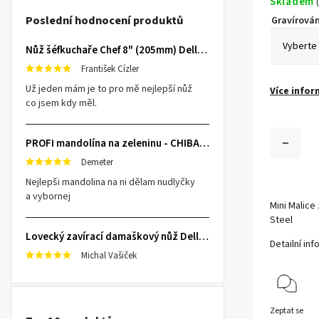
Skladem
(
Poslední hodnocení produktů
Gravírován
Nůž šéfkuchaře Chef 8" (205mm) Dellinger TOIVO - Professional Damascus
František Cízler
Už jeden mám je to pro mě nejlepší nůž
Více infor
co jsem kdy měl.
PROFI mandolína na zeleninu - CHIBA Japan, sengiri slicekun
Demeter
Nejlepši mandolina na ni dělam nudlyčky
a vybornej
Mini Malice
Steel
Lovecký zavírací damaškový nůž Dellinger Damask Star
Detailní in
Michal Vašiček
Zeptat se