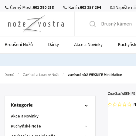
📞 Černý Most:
📞 Karlín:
⌨️ Napište ná
601 390 218
602 257 294
Broušení Nožů
Dárky
Akce a Novinky
Kuchyňsk
Domů
/
Zavírací a Lovecké Nože
/
zavírací nůž WEKNIFE Mini Malice
Značka:
WEKNIFE
N
Kategorie
Akce a Novinky
Kuchyňské Nože