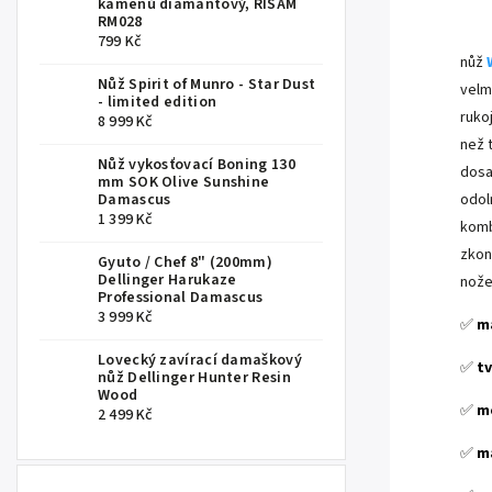
kamenů diamantový, RISAM
.
RM028
799 Kč
nůž
Nůž Spirit of Munro - Star Dust
velm
- limited edition
ruko
8 999 Kč
než t
Nůž vykosťovací Boning 130
dosa
mm SOK Olive Sunshine
Damascus
odol
1 399 Kč
komb
zkons
Gyuto / Chef 8" (200mm)
Dellinger Harukaze
nože
Professional Damascus
3 999 Kč
✅
ma
Lovecký zavírací damaškový
✅
tv
nůž Dellinger Hunter Resin
Wood
✅
me
2 499 Kč
✅
ma