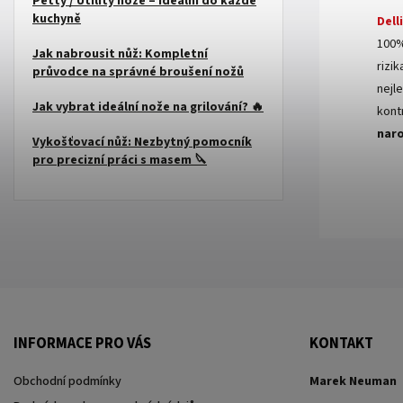
Petty / Utility nože – ideální do každé
kuchyně
Dell
100%
Jak nabrousit nůž: Kompletní
rizi
průvodce na správné broušení nožů
nejle
Jak vybrat ideální nože na grilování? 🔥
kont
nar
Vykošťovací nůž: Nezbytný pomocník
pro precizní práci s masem 🔪
INFORMACE PRO VÁS
KONTAKT
Obchodní podmínky
Marek Neuman