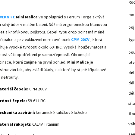
Roc
mec
WEKNIFE
Mini Malice
ve spolupráci s Ferrum Forge skrývá
i silný úder v malém balení.
Nůž má ergonomickou titanovou
poj
jeť a knoflíkovou pojistku.
Čepel typu drop point má méně
ři palce a je z exkluzivní nerezové oceli
CPM 20CV
, která
typ
huje vysoké tvrdosti okolo 60 HRC. Vysoká houževnatost a
po
nost vůči opotřebení je samozřejmostí.
Ohromující
inace, která zaujme na první pohled.
Mini Malice
je
otv
truován tak, aby zvládl úkoly, na které by si jiné třípalcové
dél
 netroufly.
dél
teriál čepele:
CPM 20CV
dél
rdost čepele:
59-61 HRC
síl
chanika zavírání:
keramické kuličkové ložisko
tlo
vá
teriál rukojeti:
6AL4V Titanium
ze