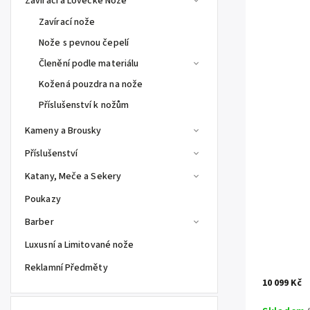
Zavírací a Lovecké Nože
Zavírací nože
Nože s pevnou čepelí
Členění podle materiálu
Kožená pouzdra na nože
Příslušenství k nožům
Kameny a Brousky
Příslušenství
Katany, Meče a Sekery
Poukazy
Barber
Luxusní a Limitované nože
Reklamní Předměty
10 099 Kč