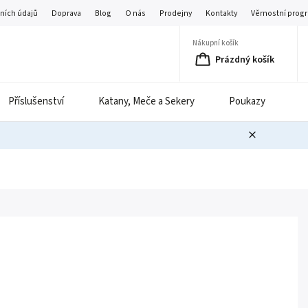
ních údajů
Doprava
Blog
O nás
Prodejny
Kontakty
Věrnostní prog
Nákupní košík
Prázdný košík
Příslušenství
Katany, Meče a Sekery
Poukazy
B