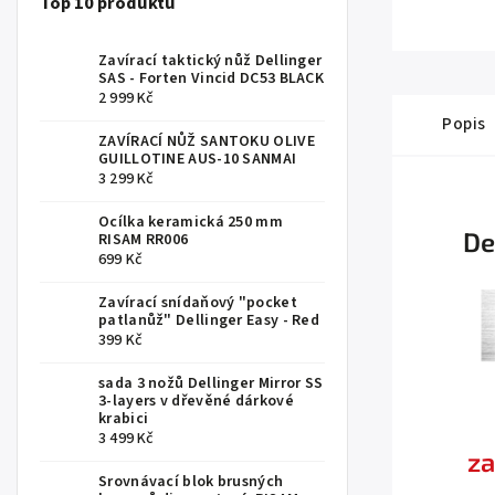
Top 10 produktů
Zavírací taktický nůž Dellinger
SAS - Forten Vincid DC53 BLACK
2 999 Kč
Popis
ZAVÍRACÍ NŮŽ SANTOKU OLIVE
GUILLOTINE AUS-10 SANMAI
3 299 Kč
Ocílka keramická 250 mm
De
RISAM RR006
699 Kč
Zavírací snídaňový "pocket
patlanůž" Dellinger Easy - Red
399 Kč
sada 3 nožů Dellinger Mirror SS
3-layers v dřevěné dárkové
krabici
3 499 Kč
za
Srovnávací blok brusných