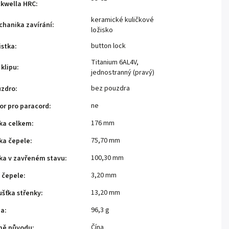
kwella HRC
:
keramické kuličkové
hanika zavírání
:
ložisko
button lock
istka
:
Titanium 6AL4V,
 klipu
:
jednostranný (pravý)
bez pouzdra
uzdro
:
ne
or pro paracord
:
176 mm
ka celkem
:
75,70 mm
ka čepele
:
100,30 mm
ka v zavřeném stavu
:
3,20 mm
a čepele
:
13,20 mm
ušťka střenky
:
96,3 g
ha
:
Čína
mě původu
: