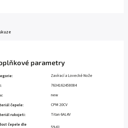
skuze
oplňkové parametry
Zavírací a Lovecké Nože
egorie
:
7634162458084
N
:
new
v
:
CPM 20CV
eriál čepele
:
Titan 6AL4V
eriál rukojeti
:
dost čepele dle
59-61