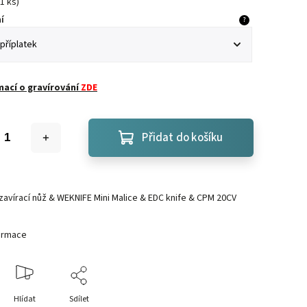
1 ks
)
í
?
mací o gravírování
ZDE
Přidat do košíku
 zavírací nůž & WEKNIFE Mini Malice & EDC knife & CPM 20CV
formace
Hlídat
Sdílet