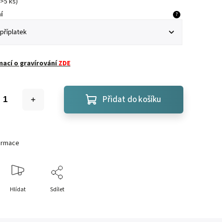
>5 ks
)
í
?
mací o gravírování
ZDE
Přidat do košíku
formace
Hlídat
Sdílet