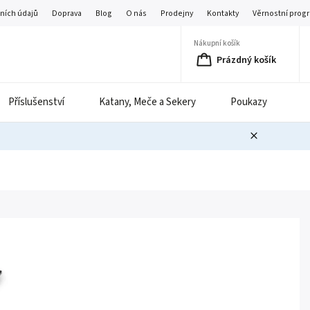
ních údajů
Doprava
Blog
O nás
Prodejny
Kontakty
Věrnostní prog
Nákupní košík
Prázdný košík
Příslušenství
Katany, Meče a Sekery
Poukazy
B