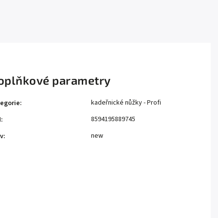
oplňkové parametry
kadeřnické nůžky - Profi
egorie
:
8594195889745
N
:
new
v
: