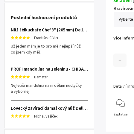
Skladem
(
Gravírován
Poslední hodnocení produktů
Nůž šéfkuchaře Chef 8" (205mm) Dellinger TOIVO - Professional Damascus
František Cízler
Více infor
Už jeden mám je to pro mě nejlepší nůž
co jsem kdy měl.
PROFI mandolína na zeleninu - CHIBA Japan, sengiri slicekun
Demeter
Nejlepši mandolina na ni dělam nudlyčky
Detailní in
a vybornej
Lovecký zavírací damaškový nůž Dellinger Damask Star
Zeptat se
Michal Vašiček