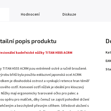
Hodnocení
Diskuze
tailní popis produktu
D
Kat
esionální kadeřnické nůžky TITAN H555 ACRM
EA
y TITAN H555 ACRM jsou extrémně ostré a ručně broušené.
Sta
výrobu břitů byla použita exkluzivní japonská ocel ACRM.
edkem je dlouhodobá ostrost a vynikající retence hran téměř
tkového ostří. Konvexní ostří nůžek je ideální pro klouzavý
h. Nůžky mají ergonomicky tvarované očko pro palec a
ou opěru pro malíček, díky čemuž se zajistí pohodlné držení
lehčeným a bezchybně přesným střihem. Středové uložení s