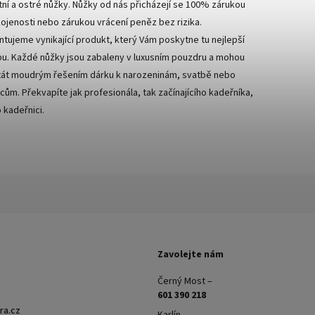
itní a ostré nůžky. Nůžky od nás přicházejí se 100% zárukou
ojenosti nebo zárukou vrácení peněz bez rizika.
ntujeme vynikající produkt, který Vám poskytne tu nejlepší
bu. Každé nůžky jsou zabaleny v luxusním pouzdru a mohou
tát moudrým řešením dárku k narozeninám, svatbě nebo
cům. Překvapíte jak profesionála, tak začínajícího kadeřníka,
 kadeřnici.
Zavolejte nám
Černý Most –
601 390 218
ra.cz