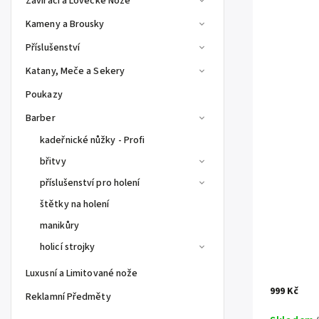
Zavírací a Lovecké Nože
Kameny a Brousky
Příslušenství
Katany, Meče a Sekery
Poukazy
Barber
kadeřnické nůžky - Profi
břitvy
příslušenství pro holení
štětky na holení
manikůry
holicí strojky
Luxusní a Limitované nože
999 Kč
Reklamní Předměty