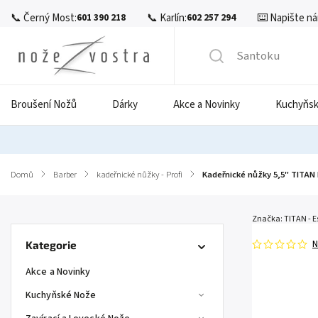
📞 Černý Most:
📞 Karlín:
⌨️ Napište ná
601 390 218
602 257 294
Broušení Nožů
Dárky
Akce a Novinky
Kuchyňsk
Domů
/
Barber
/
kadeřnické nůžky - Profi
/
Kadeřnické nůžky 5,5" TITAN
Značka:
TITAN - E
N
Kategorie
Akce a Novinky
Kuchyňské Nože