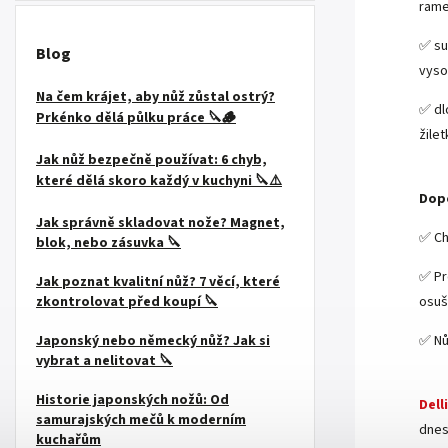
rame
✅ su
Blog
vyso
Na čem krájet, aby nůž zůstal ostrý?
✅ dl
Prkénko dělá půlku práce 🔪🪵
žile
Jak nůž bezpečně používat: 6 chyb,
které dělá skoro každý v kuchyni 🔪⚠️
Dopo
Jak správně skladovat nože? Magnet,
✅ Ch
blok, nebo zásuvka 🔪
✅ Pr
Jak poznat kvalitní nůž? 7 věcí, které
osuš
zkontrolovat před koupí 🔪
✅ Nů
Japonský nebo německý nůž? Jak si
vybrat a nelitovat 🔪
Historie japonských nožů: Od
Dell
samurajských mečů k moderním
dnes
kuchařům