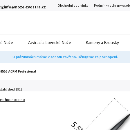
Obchodní podmínky
Podmínky ochrany osob
m:
info@noze-zvostra.cz
é Nože
Zavírací a Lovecké Nože
Kameny a Brousky
O prázdninách máme v sobotu zavřeno. Děkujeme za pochopení.
 H555 ACRM Profesional
stablished 1918
eohodnoceno