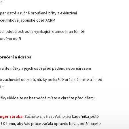
ni
per ostré a ručně broušené břity z exkluzivní
ceuhlíkové japonské oceli ACRM
ouhodobá ostrost a vynikající retence hran téměř
tkového ostří
ručení a údržba:
raňte nůžky a jejich ostří před pádem, nebo nárazem
o zachování ostrosti, nůžky po každé práci očistěte a ihned
te
žky ukládejte na bezpečné místo a chraňte před dětmi!
inger záruka:
Začněte si užívat Vaši práci kadeřníka ještě
 ! K tomu, aby Vás práce začala opravdu bavit, potřebujete