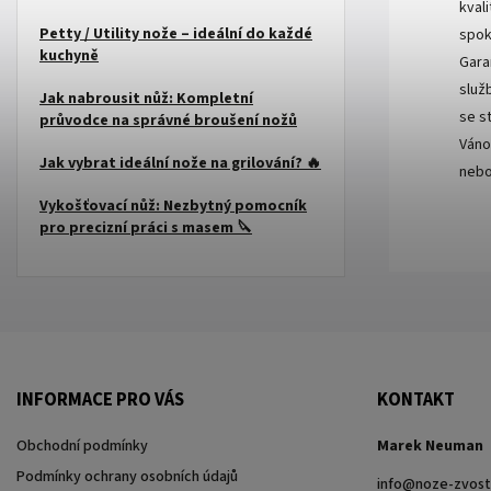
kval
Petty / Utility nože – ideální do každé
spok
kuchyně
Gara
služ
Jak nabrousit nůž: Kompletní
se s
průvodce na správné broušení nožů
Váno
Jak vybrat ideální nože na grilování? 🔥
nebo
Vykošťovací nůž: Nezbytný pomocník
pro precizní práci s masem 🔪
INFORMACE PRO VÁS
KONTAKT
Obchodní podmínky
Marek Neuman
Podmínky ochrany osobních údajů
info
@
noze-zvost