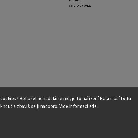
Karlín –
602 257 294
s cookies? Bohužel nenaděláme nic, je to nařízení EU a musí to tu
iknout a zbavíš se jí nadobro. Více informací
zde
.
Copyright 2026
NožeZvostra
. Všechna práva vyhrazena.
Vytvořil
Shoptet
| Design
Shoptak.cz