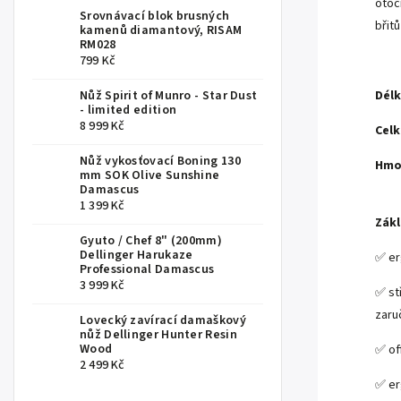
otoč
Srovnávací blok brusných
břit
kamenů diamantový, RISAM
RM028
799 Kč
Nůž Spirit of Munro - Star Dust
Délk
- limited edition
8 999 Kč
Celk
Nůž vykosťovací Boning 130
Hmo
mm SOK Olive Sunshine
Damascus
1 399 Kč
Zákl
Gyuto / Chef 8" (200mm)
Dellinger Harukaze
✅ er
Professional Damascus
3 999 Kč
✅ st
zaru
Lovecký zavírací damaškový
nůž Dellinger Hunter Resin
Wood
✅ of
2 499 Kč
✅ er