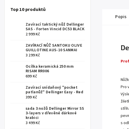
Top 10 produktů
Popis
Zavírací taktický nůž Dellinger
SAS - Forten Vincid DC53 BLACK
2 999 Kč
ZAVÍRACÍ NŮŽ SANTOKU OLIVE
De
GUILLOTINE AUS-10 SANMAI
3 299 Kč
Prof
Ocílka keramická 250 mm
RISAM RR006
699 Kč
Nůžk
Pro 
Zavírací snídaňový "pocket
patlanůž" Dellinger Easy - Red
Výsl
399 Kč
žile
sada 3 nožů Dellinger Mirror SS
stři
3-layers v dřevěné dárkové
pevn
krabici
3 499 Kč
s od