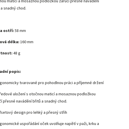
nou maticí a mosaznou podložkou zaručí přesné navádění
ů a snadný chod.
a ostří:
58 mm
ová délka:
160 mm
tnost:
48 g
adní popis:
gonomicky tvarované pro pohodlnou práci a příjemné držení
ředové uložení s otočnou maticí a mosaznou podložkou
čí přesné navádění břitů a snadný chod.
fsetový design pro lehký a přesný střih
gonomické uspořádání oček uvolňuje napětí v paži, krku a