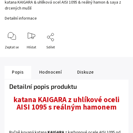
katana KAIGARA & uhlíková ocel AISI 1095 & reálný hamon & saya z
drcených mušlí
Detailní informace
Zeptat se
Hlídat
Sdílet
Popis
Hodnocení
Diskuze
Detailní popis produktu
katana KAIGARA z uhlíkové oceli
AISI 1095 s reálným hamonem
.
Ručně kovaná katana
KAIGARA
z karbonové ocele AISI 1095 od