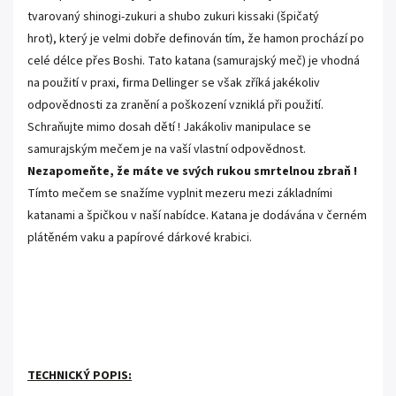
tvarovaný shinogi-zukuri a shubo zukuri kissaki (špičatý
hrot), který je velmi dobře definován tím, že hamon prochází po
celé délce přes Boshi
.
Tato katana (samurajský meč) je vhodná
na použití v praxi, firma Dellinger se však zříká jakékoliv
odpovědnosti za zranění a poškození vzniklá při použití.
Schraňujte mimo dosah dětí ! Jakákoliv manipulace se
samurajským mečem je na vaší vlastní odpovědnost.
Nezapomeňte, že máte ve svých rukou smrtelnou zbraň !
Tímto mečem se snažíme vyplnit mezeru mezi základními
katanami a špičkou v naší nabídce. Katana je dodávána v černém
plátěném vaku a papírové dárkové krabici.
.
.
TECHNICKÝ POPIS: