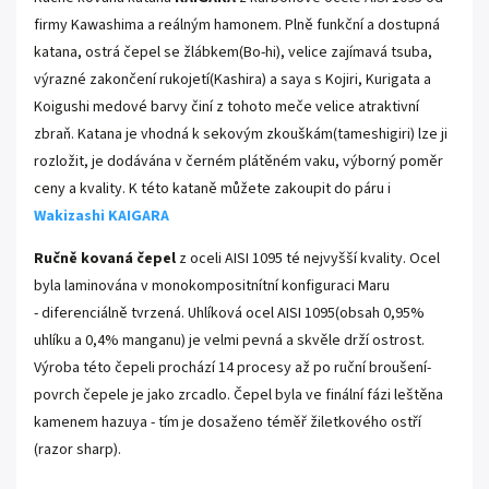
firmy Kawashima a reálným hamonem. Plně funkční a dostupná
katana, ostrá čepel se žlábkem(Bo-hi), velice zajímavá tsuba,
výrazné zakončení rukojetí(Kashira) a saya s Kojiri, Kurigata a
Koigushi medové barvy činí z tohoto meče velice atraktivní
zbraň. Katana je vhodná k sekovým zkouškám(tameshigiri) lze ji
rozložit, je dodávána v černém plátěném vaku, výborný poměr
ceny a kvality. K této kataně můžete zakoupit do páru i
Wakizashi KAIGARA
Ručně kovaná čepel
z oceli AISI 1095 té nejvyšší kvality. Ocel
byla laminována
v
monokompositnítní
konfiguraci Maru
- diferenciálně tvrzená.
Uhlíková ocel AISI 1095(obsah 0,95%
uhlíku a 0,4% manganu) je velmi pevná a skvěle drží ostrost.
Výroba této čepeli prochází 14 procesy až po ruční broušení-
povrch čepele je jako zrcadlo. Čepel byla ve finální fázi leštěna
kamenem hazuya - tím je dosaženo téměř žiletkového ostří
(razor sharp).