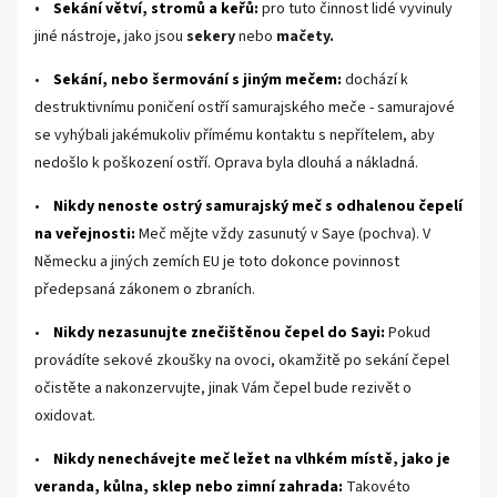
Sekání větví, stromů a keřů:
pro tuto činnost lidé vyvinuly
•
jiné nástroje, jako jsou
sekery
nebo
mačety
.
•
Sekání, nebo šermování s jiným mečem:
dochází k
destruktivnímu poničení ostří samurajského meče - samurajové
se vyhýbali jakémukoliv přímému kontaktu s nepřítelem, aby
nedošlo k poškození ostří. Oprava byla dlouhá a nákladná.
•
Nikdy nenoste ostrý samurajský meč s odhalenou čepelí
na veřejnosti:
Meč mějte vždy zasunutý v Saye (pochva). V
Německu a jiných zemích EU je toto dokonce povinnost
předepsaná zákonem o zbraních.
•
Nikdy nezasunujte znečištěnou čepel do Sayi:
Pokud
provádíte sekové zkoušky na ovoci, okamžitě po sekání čepel
očistěte a nakonzervujte, jinak Vám čepel bude rezivět o
oxidovat.
•
Nikdy nenechávejte meč ležet na vlhkém místě, jako je
veranda, kůlna, sklep nebo zimní zahrada:
Takovéto