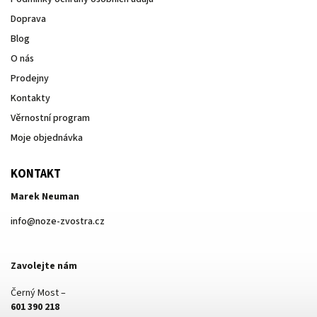
Doprava
Blog
O nás
Prodejny
Kontakty
Věrnostní program
Moje objednávka
KONTAKT
Marek Neuman
info
@
noze-zvostra.cz
Zavolejte nám
Černý Most –
601 390 218