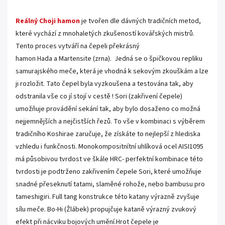
.
Reálný Choji hamon
je tvořen dle dávných tradičních metod,
které vychází z mnohaletých zkušeností kovářských mistrů.
Tento proces vytváří na čepeli překrásný
hamon Hada a M
artensite (zrna).
Jedná se o špičkovou repliku
samurajského meče, která je vhodná k sekovým zkouškám a lze
ji rozložit. Tato čepel byla vyzkoušena a testována tak, aby
odstranila vše co jí stojí v cestě !
Sori (zakřivení čepele)
umožňuje provádění sekání tak, aby bylo dosaženo co možná
nejjemnějších a nejčistších řezů. To vše v kombinaci s výběrem
tradičního Koshirae zaručuje, že získáte to nejlepší z hlediska
vzhledu i funkčnosti. M
onokompositnítní
uhlíková ocel AISI1095
má
působivou tvrdost ve škále HRC- perfektní kombinace této
tvrdosti je podtrženo zakřivením čepele Sori, které umožňuje
snadné přeseknutí tatami, slaměné rohože, nebo bambusu pro
tameshigiri. Full tang konstrukce této katany v
ýrazně zvyšuje
sílu meče. Bo-Hi
(Žlábek) propujčuje kataně výrazný zvukový
efekt při nácviku bojových umění.
Hrot čepele je