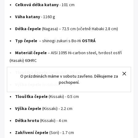
• Celková délka katany
- 101 cm
• Váha katany
- 1160 g
• Délka čepele
(Nagasa) – 72.5 cm (včetně Habaki 2.8 cm)
• Typ čepele
– shinogi zukuri s Bo-Hi
OSTRÁ
• Materiál čepele
– AISI 1095 Hi-carbon steel, tvrdost ostří
(Hasaki) 60HRC
• Tloušťka čepele
(u Habaki) - 0.8 cm
O prázdninách máme v sobotu zavřeno. Děkujeme za
pochopení.
• Výška čepele
(u Habaki) - 3.1 cm
• Tloušťka čepele
(Kissaki) - 0.5 cm
• Výška čepele
(Kissaki) - 2.2 cm
• Délka hrotu
(Kissaki) - 4 cm
• Zakřivení čepele
(Sori) - 1.7 cm