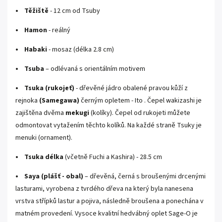
• Těžiště
- 12 cm od Tsuby
• Hamon
- reálný
• Habaki
- mosaz (délka 2.8 cm)
• Tsuba
– odlévaná s orientálním motivem
• Tsuka
(rukojeť)
- dřevěné jádro obalené pravou kůží z
rejnoka
(Samegawa)
černým opletem -
Ito
. Čepel wakizashi je
zajištěna dvěma
mekugi
(kolíky). Čepel od rukojeti můžete
odmontovat vytažením těchto kolíků. Na každé straně Tsuky je
menuki (ornament).
• Tsuka délka
(včetně Fuchi a Kashira) - 28.5 cm
• Saya
(plášť - obal)
– dřevěná, černá s broušenými drcenými
lasturami,
vyrobena z tvrdého dřeva na který byla nanesena
vrstva střípků lastur a pojiva, následně broušena a ponechána v
matném provedení. Vysoce kvalitní hedvábný oplet
Sage-O je