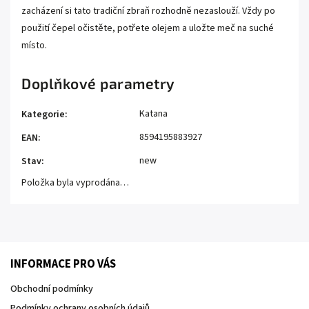
zacházení si tato tradiční zbraň rozhodně nezaslouží. Vždy po
použití čepel očistěte, potřete olejem a uložte meč na suché
místo.
Doplňkové parametry
Katana
Kategorie
:
8594195883927
EAN
:
new
Stav
:
Položka byla vyprodána…
INFORMACE PRO VÁS
Obchodní podmínky
Podmínky ochrany osobních údajů