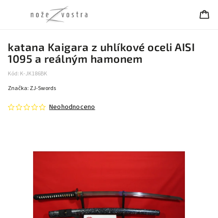
katana Kaigara z uhlíkové oceli AISI
1095 a reálným hamonem
Kód:
K-JK186BK
Značka:
ZJ-Swords
Neohodnoceno