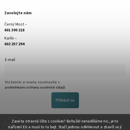
Zavolejte nám
Černý Most –
601 390 218
Karlín –
602 257 294
E-mail
Vložením e-mailu souhlasíte s
podmínkami ochrany osobních údajů
Přihlásit se
FACEBOOK
Zase ta otravná lišta s cookies? Bohužel nenaděláme nic, je to
nařízení EU a musí to tu bejt. Stačí jednou odkliknout a zbavíš se jí