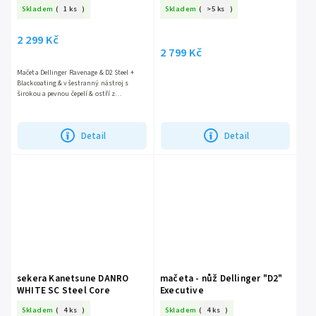
Skladem
(
1 ks
)
Skladem
(
>5 ks
)
2 299 Kč
2 799 Kč
Mačeta Dellinger Ravenage & D2 Steel +
Blackcoating & všestranný nástroj s
širokou a pevnou čepelí & ostří z
nástrojové oceli D2 & obrovská rukojeť z
barevné...
Detail
Detail
sekera Kanetsune DANRO
mačeta - nůž Dellinger "D2"
WHITE SC Steel Core
Executive
Skladem
(
4 ks
)
Skladem
(
4 ks
)