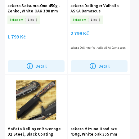
sekera Satsuma-Ono 450g -
sekera Dellinger Valhalla
Zenko, White OAK 390 mm
ASKA Damascus
Skladem
(
1 ks
)
Skladem
(
1 ks
)
2 799 Kč
1 799 Kč
sekera Dellinger Valhalla ASKA Damascus
Detail
Detail
Mačeta Dellinger Ravenage
sekera Mizuno Hand axe
D2 Steel, Black Coating
450g, White oak 355 mm