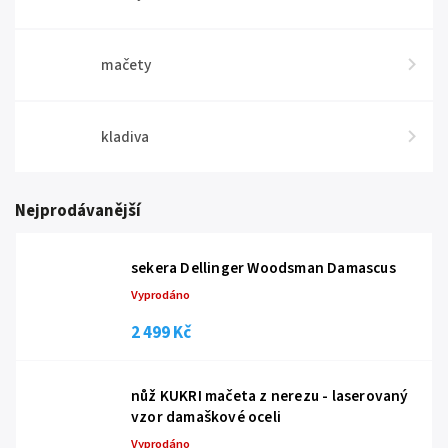
mačety
kladiva
Nejprodávanější
sekera Dellinger Woodsman Damascus
Vyprodáno
2 499 Kč
nůž KUKRI mačeta z nerezu - laserovaný
vzor damaškové oceli
Vyprodáno