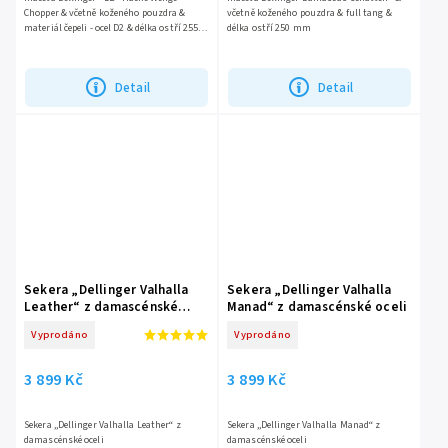
Chopper & včetně koženého pouzdra &
včetně koženého pouzdra & full tang &
materiál čepeli - ocel D2 & délka ostří 255
délka ostří 250 mm
mm
Detail
Detail
Sekera „Dellinger Valhalla
Sekera „Dellinger Valhalla
Leather“ z damascénské
Manad“ z damascénské oceli
oceli
Vyprodáno
Vyprodáno
3 899 Kč
3 899 Kč
Sekera „Dellinger Valhalla Leather“ z
Sekera „Dellinger Valhalla Manad“ z
damascénské oceli
damascénské oceli