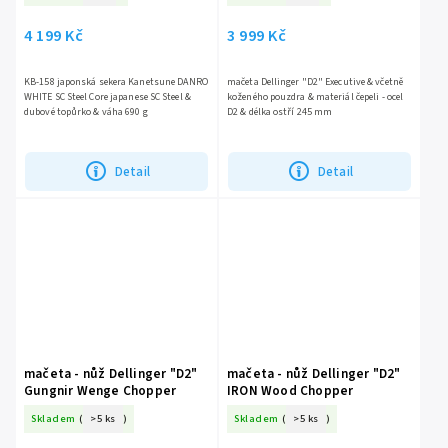
4 199 Kč
3 999 Kč
KB-158 japonská sekera Kanetsune DANRO
mačeta Dellinger "D2" Executive & včetně
WHITE SC Steel Core japanese SC Steel &
koženého pouzdra & materiál čepeli - ocel
dubové topůrko & váha 690 g
D2 & délka ostří 245 mm
Detail
Detail
mačeta - nůž Dellinger "D2"
mačeta - nůž Dellinger "D2"
Gungnir Wenge Chopper
IRON Wood Chopper
Skladem
(
>5 ks
)
Skladem
(
>5 ks
)