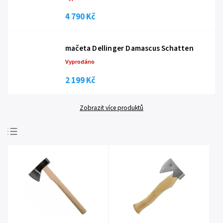
4 790 Kč
mačeta Dellinger Damascus Schatten
Vyprodáno
2 199 Kč
Zobrazit více produktů
Nejprodávanější
Nejlevnější
Nejdražší
Abecedně