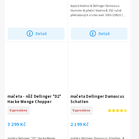
bojové kladivo & Dellinger Damascus
Hammer & jateční kladivo & 352 ručně
překládaných vrstev ocelí 1095-15N20 (
damascus steel ) & včetně koženého
pouzdra
Detail
Detail
mačeta - nůž Dellinger "D2"
mačeta Dellinger Damascus
Hacke Wenge Chopper
Schatten
Vyprodáno
Vyprodáno
3 299 Kč
2 199 Kč
mačeta Dellinger "D2" Hacke Wenge
mačeta Dellinger Damascus Schatten &