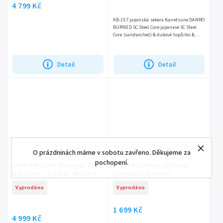
4 799 Kč
KB-157 japonská sekera Kanetsune DANRO
BURNED SC Steel Core japanese SC Steel
Core (sandwiched) & dubové topůrko &
váha 690 g
Detail
Detail
O prázdninách máme v sobotu zavřeno. Děkujeme za
pochopení.
sekera Mizuno Masakari 600g
bojové kladivo Dellinger
Warikomi - Jigata - White oak
Damascus Hammer
(BOTAN) 360 mm
Vyprodáno
Vyprodáno
1 699 Kč
4 999 Kč