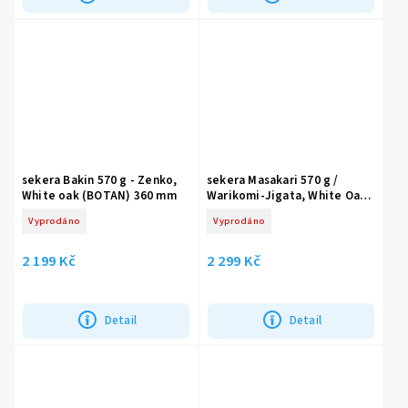
sekera Bakin 570 g - Zenko,
sekera Masakari 570 g /
White oak (BOTAN) 360 mm
Warikomi-Jigata, White Oak
360 mm
Vyprodáno
Vyprodáno
2 199 Kč
2 299 Kč
Detail
Detail