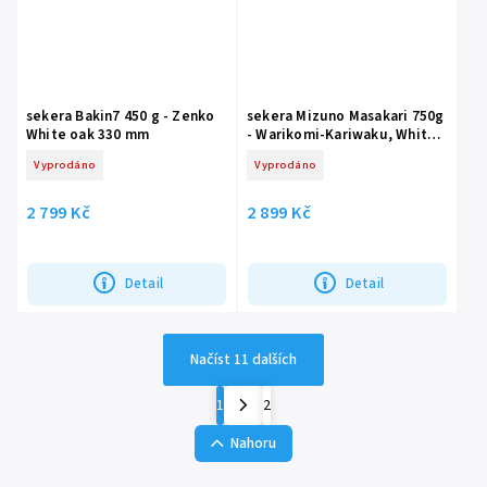
sekera Bakin7 450 g - Zenko
sekera Mizuno Masakari 750g
White oak 330 mm
- Warikomi-Kariwaku, White
Oak 450 mm
Vyprodáno
Vyprodáno
2 799 Kč
2 899 Kč
Detail
Detail
Načíst 11 dalších
1
2
Nahoru