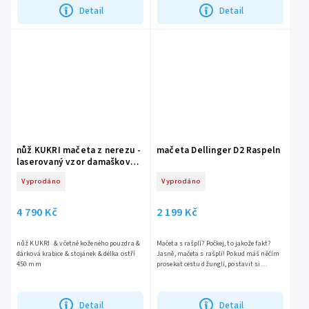
Detail
Detail
nůž KUKRI mačeta z nerezu -
mačeta Dellinger D2 Raspeln
laserovaný vzor damaškové
oceli
Vyprodáno
Vyprodáno
4 790 Kč
2 199 Kč
nůž KUKRI & včetně koženého pouzdra &
Mačeta s rašplí? Počkej, to jakože fakt?
dárková krabice & stojánek & délka ostří
Jasně, mačeta s rašplí! Pokud máš něčím
450 mm
prosekat cestu džunglí, postavit si
dokonalej srub, sundat šupiny z ryb a
podříznout...
Detail
Detail