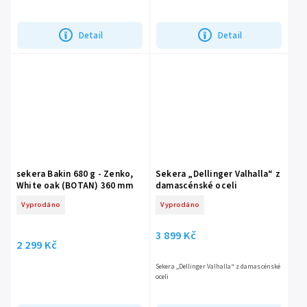
Detail
Detail
sekera Bakin 680 g - Zenko,
Sekera „Dellinger Valhalla“ z
White oak (BOTAN) 360 mm
damascénské oceli
Vyprodáno
Vyprodáno
3 899 Kč
2 299 Kč
Sekera „Dellinger Valhalla“ z damascénské
oceli