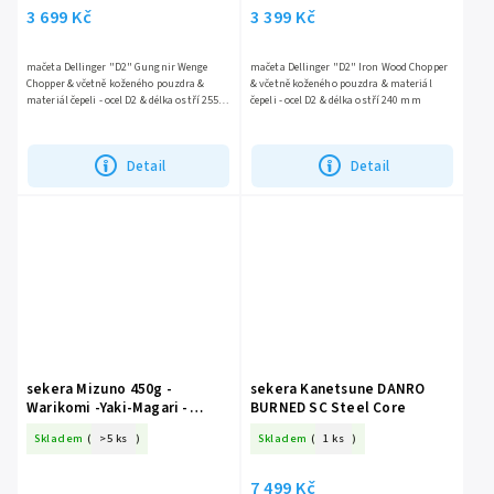
3 699 Kč
3 399 Kč
mačeta Dellinger "D2" Gungnir Wenge
mačeta Dellinger "D2" Iron Wood Chopper
Chopper & včetně koženého pouzdra &
& včetně koženého pouzdra & materiál
materiál čepeli - ocel D2 & délka ostří 255
čepeli - ocel D2 & délka ostří 240 mm
mm
Detail
Detail
sekera Mizuno 450g -
sekera Kanetsune DANRO
Warikomi -Yaki-Magari -
BURNED SC Steel Core
White oak (BOTAN) 360 mm
Skladem
(
>5 ks
)
Skladem
(
1 ks
)
7 499 Kč