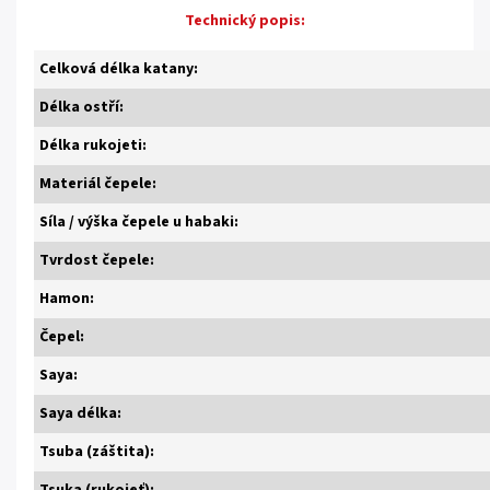
Technický popis:
Celková délka katany:
Délka ostří:
Délka rukojeti:
Materiál čepele:
Síla / výška čepele u habaki:
Tvrdost čepele:
Hamon:
Čepel:
Saya:
Saya délka:
Tsuba (záštita):
Tsuka (rukojeť):