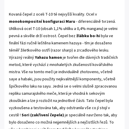
Kovaná čepel z oceli T-10 té nejvyšší kvality. Ocel v
monokompositní konfiguraci Maru
- diferenciálně tvrzená.
Uhlíková ocel T-10 (obsah 1,1% uhlíku a 0,4% manganu) je velmi
pevná a skvěle drží ostrost. Čepel bez
žlábku bo-hi
byla ve
finální fázi ručně leštěna kamenem hazuya - tím je dosaženo
téměř žiletkového ostří (razor sharp) a zrcadlového lesku.
Výrazný reálný
Yahazu hamon
je tvořen dle dávných tradičních
metod, které vychází z mnohaletých zkušeností kovářského
mistra. Vše na tomto meči je individuálně zhotoveno, včetně
saye a habaki, jsou použity nejkvalitnější komponenty, včetně
špičkového laku na sayu. Jedná se o velmi slušně zpracovanou
repliku samurajského meče, která je vhodná k sekovým
zkouškám a lze ji rozložit na jednotlivé části. Tato čepel byla
vyzkoušena a testována tak, aby odstranila vše co jí stojí v
cestě !
Sori (zakřivení čepele)
je speciálně navrženo tak, aby
bylo dosaženo co možná nejjemnějších a nejčistších řezů. To