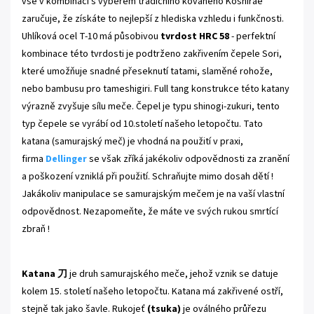
vše v kombinaci s výběrem tradičního kovaného Koshirae
zaručuje, že získáte to nejlepší z hlediska vzhledu i funkčnosti.
Uhlíková ocel T-10 má působivou
tvrdost HRC 58
- perfektní
kombinace této tvrdosti je podtrženo zakřivením čepele Sori,
které umožňuje snadné přeseknutí tatami, slaměné rohože,
nebo bambusu pro tameshigiri. Full tang konstrukce této katany
výrazně zvyšuje sílu meče. Čepel je typu shinogi-zukuri, tento
typ čepele se vyrábí od 10.století našeho letopočtu. Tato
katana (samurajský meč) je vhodná na použití v praxi,
firma
Dellinger
se však zříká jakékoliv odpovědnosti za zranění
a poškození vzniklá při použití. Schraňujte mimo dosah dětí !
Jakákoliv manipulace se samurajským mečem je na vaší vlastní
odpovědnost. Nezapomeňte, že máte ve svých rukou smrtící
zbraň !
Katana
刀
je druh samurajského meče, jehož vznik se datuje
kolem 15. století našeho letopočtu. Katana má zakřivené ostří,
stejně tak jako šavle. Rukojeť
(tsuka)
je oválného průřezu