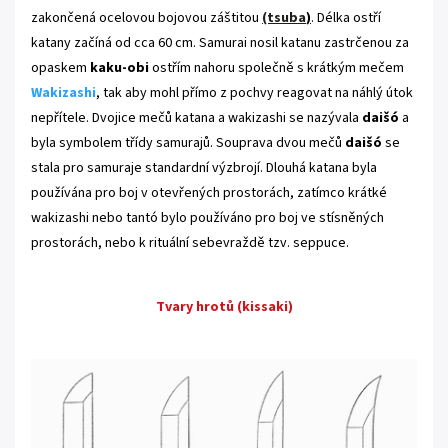
zakončená ocelovou bojovou záštitou
(tsuba
)
. Délka ostří
katany začíná od cca 60 cm.
Samurai nosil katanu zastrčenou za
opaskem
kaku-obi
ostřím nahoru společně s krátkým mečem
Wakizashi
, tak aby mohl přímo z pochvy reagovat na náhlý útok
nepřítele
. Dvojice mečů katana a wakizashi se nazývala
daišó
a
byla symbolem třídy samurajů. Souprava dvou mečů
daišó
se
stala pro samuraje standardní výzbrojí. Dlouhá katana byla
používána pro boj v otevřených prostorách, zatímco krátké
wakizashi nebo tantó bylo používáno pro boj ve stísněných
prostorách, nebo k rituální sebevraždě tzv. seppuce.
Tvary hrotů (kissaki)