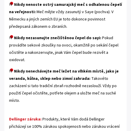
N
ikdy nenoste ostrý samurajský meč s odhalenou čepelí
na veřejnosti:
Meč mějte vždy zasunutý v Saye (pochva). V
Německu a jiných zemích EU je toto dokonce povinnost
předepsaná zákonem o zbraních.
Nikdy nezasunujte znečištěnou čepel do sayi:
Pokud
provádíte sekové zkoušky na ovoci, okamžitě po sekání čepel
očistěte a nakonzervujte, jinak Vám čepel bude rezivět a
oxidovat.
Nikdy nenechávejte meč ležet na vlhkém místě, jako je
veranda, kůlna, sklep nebo zimní zahrada:
Takovéto
zacházení si tato tradiční zbraň rozhodně nezaslouží. Vždy po
použití čepel očistěte, potřete olejem a uložte meč na suché
místo.
Dellinger záruka:
Produkty, které Vám dodá Dellinger
přicházejí se 100% zárukou spokojenosti nebo zárukou vrácení