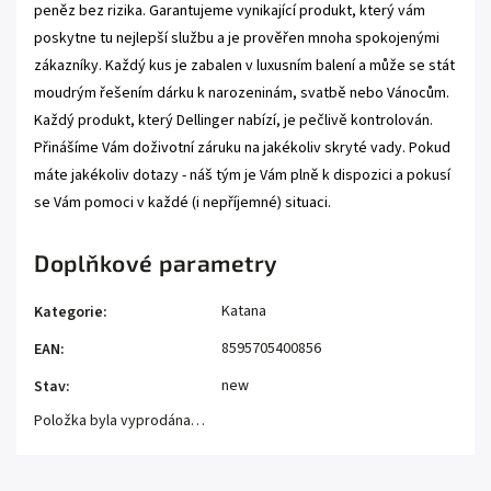
peněz bez rizika. Garantujeme vynikající produkt, který vám
poskytne tu nejlepší službu a je prověřen mnoha spokojenými
zákazníky. Každý kus je zabalen v luxusním balení a může se stát
moudrým řešením dárku k narozeninám, svatbě nebo Vánocům.
Každý produkt, který Dellinger nabízí, je pečlivě kontrolován.
Přinášíme Vám doživotní záruku na jakékoliv skryté vady. Pokud
máte jakékoliv dotazy - náš tým je Vám plně k dispozici a pokusí
se Vám pomoci v každé (i nepříjemné) situaci.
Doplňkové parametry
Katana
Kategorie
:
8595705400856
EAN
:
new
Stav
:
Položka byla vyprodána…