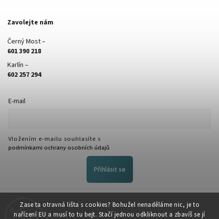
Zavolejte nám
Černý Most –
601 390 218
Karlín –
602 257 294
E-mail
Vložením e-mailu souhlasíte s
podmínkami ochrany osobních údajů
Přihlásit se
FACEBOOK
Zase ta otravná lišta s cookies? Bohužel nenaděláme nic, je to
nařízení EU a musí to tu bejt. Stačí jednou odkliknout a zbavíš se jí