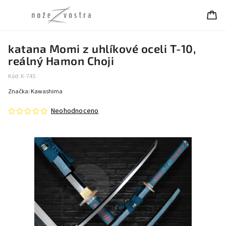
katana Momi z uhlíkové oceli T-10,
reálný Hamon Choji
Kód:
K-745
Značka:
Kawashima
Neohodnoceno