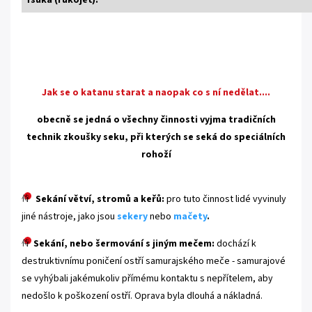
Jak se o katanu starat a naopak co s ní nedělat....
obecně se jedná o všechny činnosti vyjma tradičních
technik zkoušky seku, při kterých se seká do speciálních
rohoží
Sekání větví, stromů a keřů:
pro tuto činnost lidé vyvinuly
jiné nástroje, jako jsou
sekery
nebo
mačety
.
Sekání, nebo šermování s jiným mečem:
dochází k
destruktivnímu poničení ostří samurajského meče - samurajové
se vyhýbali jakémukoliv přímému kontaktu s nepřítelem, aby
nedošlo k poškození ostří. Oprava byla dlouhá a nákladná.