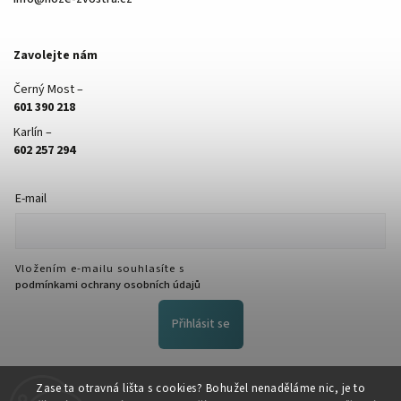
Zavolejte nám
Černý Most –
601 390 218
Karlín –
602 257 294
E-mail
Vložením e-mailu souhlasíte s
podmínkami ochrany osobních údajů
Přihlásit se
FACEBOOK
Zase ta otravná lišta s cookies? Bohužel nenaděláme nic, je to