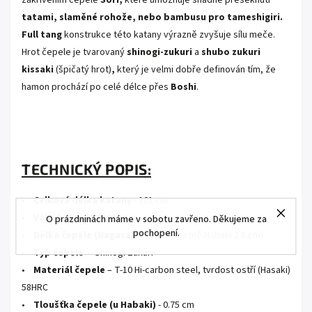
tatami, slaměné rohože, nebo bambusu pro tameshigiri.
Full tang
konstrukce této katany v
ýrazně zvyšuje sílu meče.
Hrot čepele je tvarovaný
shinogi-zukuri
a
shubo zukuri
kissaki
(špičatý hrot)
,
který je velmi dobře definován tím, že
hamon prochází po celé délce přes
Boshi
.
.
.
TECHNICKÝ POPIS:
•
Celková délka katany
- 101 cm
•
Váha katany
- 1390 g
O prázdninách máme v sobotu zavřeno. Děkujeme za
pochopení.
•
Délka čepele (Nagasa)
– 74 cm (včetně Habaki 2.8 cm)
•
Typ čepele
– Shinogi Zukuri
•
Materiál čepele
– T-10 Hi-carbon steel, tvrdost ostří (Hasaki)
58HRC
•
Tloušťka čepele (u Habaki)
- 0.75 cm