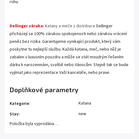
rohu.
.....
Dellinger záruka:
Katany a meče z distribuce
Dellinger
přicházejí se 100% zárukou spokojenosti nebo zárukou vrácení
peněz bez rizika. Garantujeme vynikající produkt, který vám
poskytne tu nejlepší službu. Každá katana, meč, nebo nůž je
zabalen v luxusním pouzdru a může se stát moudrým řešením
dárku k narozeninám, svatbě nebo Vánocům. Stejně tak se bude
vyjímat jako reprezentace Vaší kanceláře, nebo praxe.
Doplňkové parametry
Katana
Kategorie
:
new
Stav
:
Položka byla vyprodána…