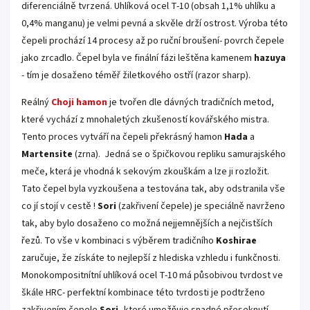
diferenciálně tvrzená.
Uhlíková ocel T-10 (obsah 1,1% uhlíku a
0,4% manganu) je velmi pevná a skvěle drží ostrost. Výroba této
čepeli prochází 14 procesy až po ruční broušení- povrch čepele
jako zrcadlo. Čepel byla ve finální fázi leštěna kamenem
hazuya
- tím je dosaženo téměř žiletkového ostří (razor sharp).
Reálný
Choji hamon
je tvořen dle dávných tradičních metod,
které vychází z mnohaletých zkušeností kovářského mistra.
Tento proces vytváří na čepeli překrásný hamon
Hada
a
M
artensite
(zrna).
Jedná se o špičkovou repliku samurajského
meče, která je vhodná k sekovým zkouškám a lze ji rozložit.
Tato čepel byla vyzkoušena a testována tak, aby odstranila vše
co jí stojí v cestě !
Sori
(zakřivení čepele) je speciálně navrženo
tak, aby bylo dosaženo co možná nejjemnějších a nejčistších
řezů. To vše v kombinaci s výběrem tradičního
Koshirae
zaručuje, že získáte to nejlepší z hlediska vzhledu i funkčnosti.
M
onokompositnítní
uhlíková ocel T-10 má
působivou tvrdost ve
škále HRC- perfektní kombinace této tvrdosti je podtrženo
zakřivením čepele
Sori,
které umožňuje snadné přeseknutí