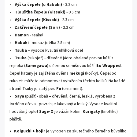
•
Výška čepele (u Habaki)
- 3.2 cm
•
Tloušťka čepele (Kissaki)
- 0.5 cm
•
Výška čepele (Kissaki)
- 2.3 cm
•
Zakřivení čepele (Sori)
- 2.2 cm
•
Hamon
- reálný
•
Habaki
- mosaz (délka 2.8 cm)
•
Tsuba
– vysoce kvalitní uhlíková ocel
•
Tsuka
(rukojeť) - dřevěné jádro obalené pravou kůží z
rejnoka (
Samegawa
) s černou semišovou kůží
Ito Wrapped
.
Čepel katany je zajištěna dvěma
mekugi
(kolíky). Čepel od
rukojeti můžete odmontovat vytažením těchto kolíků. Na každé
straně Tsuky je zlatý pes
Fu
(ornament).
•
Saya
(plášť - obal)
– dřevěná, černá, lesklá,
vyrobena z
tvrdého dřeva - povrch je lakovaný a lesklý. Vysoce kvalitní
hodvábný oplet
Sage-O
je vázán kolem
Kurigaty
(knoflíku)
pláště.
•
Koiguchi + kojir
je vyroben ze skutečného černého bůvolího