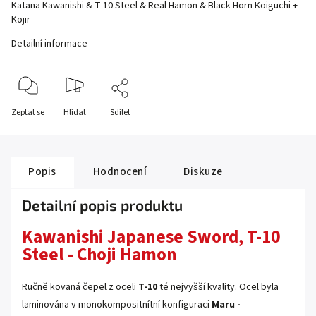
Katana Kawanishi & T-10 Steel & Real Hamon & Black Horn Koiguchi +
Kojir
Detailní informace
Zeptat se
Hlídat
Sdílet
Popis
Hodnocení
Diskuze
Detailní popis produktu
Kawanishi Japanese Sword, T-10
Steel - Choji Hamon
Ručně kovaná čepel z oceli
T-10
té nejvyšší kvality. Ocel byla
laminována
v
monokompositnítní
konfiguraci
Maru -