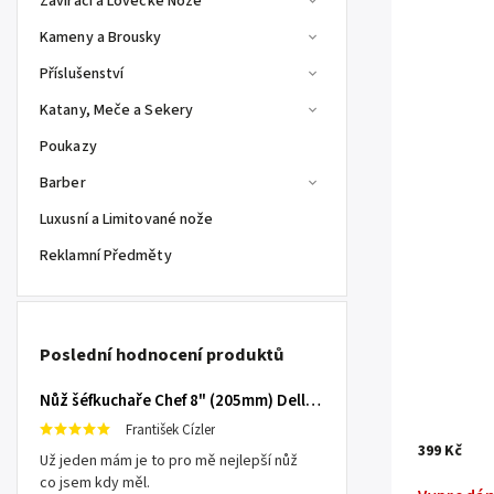
Zavírací a Lovecké Nože
Kameny a Brousky
Příslušenství
Katany, Meče a Sekery
Poukazy
Barber
Luxusní a Limitované nože
Reklamní Předměty
Poslední hodnocení produktů
Nůž šéfkuchaře Chef 8" (205mm) Dellinger TOIVO - Professional Damascus
František Cízler
399 Kč
Už jeden mám je to pro mě nejlepší nůž
co jsem kdy měl.