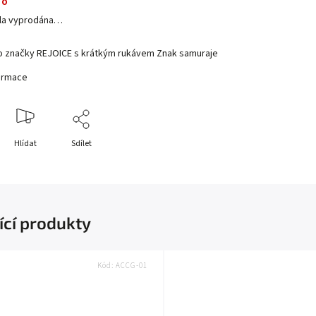
no
yla vyprodána…
iko značky REJOICE s krátkým rukávem Znak samuraje
formace
Hlídat
Sdílet
ící produkty
Kód:
ACCG-01