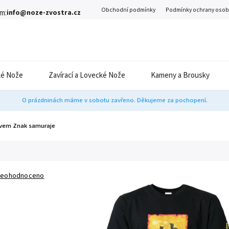
Obchodní podmínky
Podmínky ochrany osob
m:
info@noze-zvostra.cz
é Nože
Zavírací a Lovecké Nože
Kameny a Brousky
O prázdninách máme v sobotu zavřeno. Děkujeme za pochopení.
kávem Znak samuraje
eohodnoceno