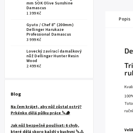
mm SOK Olive Sunshine
Damascus
1 399 Kč
Popis
Gyuto / Chef 8" (200mm)
Dellinger Harukaze
Professional Damascus
3 999 Kč
De
Lovecký zavírací damaškový
nůž Dellinger Hunter Resin
Wood
Tr
2 499 Kč
ru
Kval
Blog
100%
Toto
Na čem krájet, aby nůž zůstal ostrý?
ručn
Prkénko dělá půlku práce 🔪🪵
Jak nůž bezpečně používat: 6 chyb,
Veli
které dělá skoro každý v kuchyni 🔪⚠️