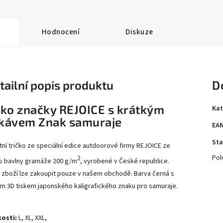
Hodnocení
Diskuze
tailní popis produktu
D
iko značky REJOICE s krátkým
Kat
kávem Znak samuraje
EA
Sta
itní tričko ze speciální edice autdoorové firmy REJOICE ze
Pol
2
 bavlny gramáže 200 g/m
, vyrobené v České republice.
 zboží lze zakoupit pouze v našem obchodě. Barva černá s
ím 3D tiskem japonského kaligrafického znaku pro samuraje.
kosti:
L, XL, XXL,