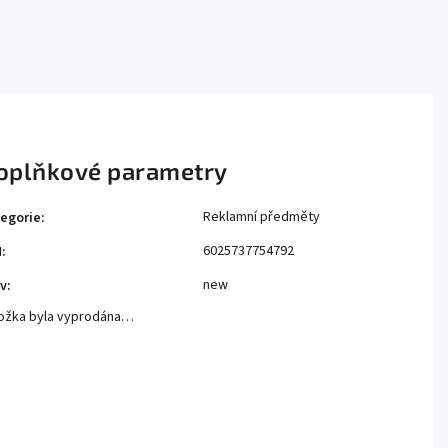
oplňkové parametry
Reklamní předměty
egorie
:
6025737754792
N
:
new
v
:
ožka byla vyprodána…