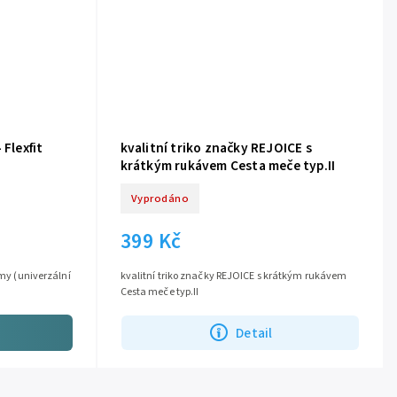
 Flexfit
kvalitní triko značky REJOICE s
krátkým rukávem Cesta meče typ.II
Vyprodáno
399 Kč
rmy (univerzální
kvalitní triko značky REJOICE s krátkým rukávem
Cesta meče typ.II
Detail