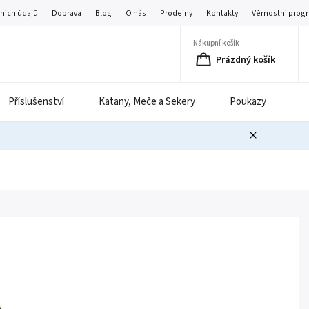
ních údajů
Doprava
Blog
O nás
Prodejny
Kontakty
Věrnostní prog
Nákupní košík
Prázdný košík
Příslušenství
Katany, Meče a Sekery
Poukazy
B