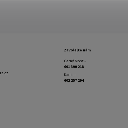
Zavolejte nám
Černý Most –
601 390 218
ra.cz
Karlín –
602 257 294