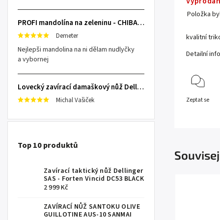
Vyprodá
Položka b
PROFI mandolína na zeleninu - CHIBA Japan, sengiri slicekun
Demeter
kvalitní tr
Nejlepši mandolina na ni dělam nudlyčky
Detailní in
a vybornej
Lovecký zavírací damaškový nůž Dellinger Damask Star
Michal Vašiček
Zeptat se
Top 10 produktů
Souvisej
Zavírací taktický nůž Dellinger
SAS - Forten Vincid DC53 BLACK
2 999 Kč
ZAVÍRACÍ NŮŽ SANTOKU OLIVE
GUILLOTINE AUS-10 SANMAI