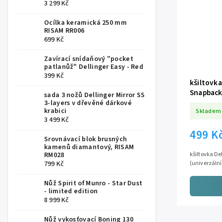
3 299 Kč
Ocílka keramická 250 mm
RISAM RR006
699 Kč
Zavírací snídaňový "pocket
patlanůž" Dellinger Easy - Red
399 Kč
kšiltovka
Snapbac
sada 3 nožů Dellinger Mirror SS
3-layers v dřevěné dárkové
krabici
Skladem
3 499 Kč
499 K
Srovnávací blok brusných
kamenů diamantový, RISAM
RM028
kšiltovka De
799 Kč
(univerzální
Nůž Spirit of Munro - Star Dust
- limited edition
8 999 Kč
Nůž vykosťovací Boning 130