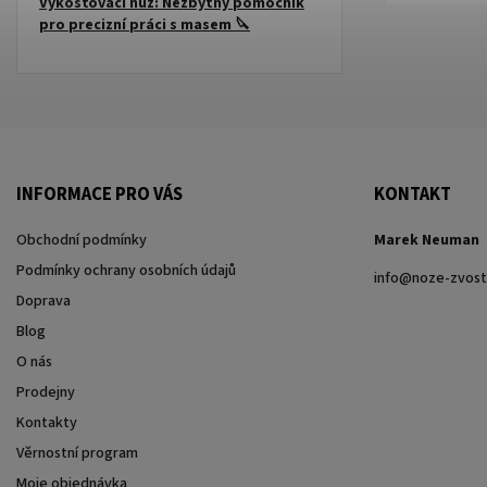
Vykošťovací nůž: Nezbytný pomocník
pro precizní práci s masem 🔪
INFORMACE PRO VÁS
KONTAKT
Obchodní podmínky
Marek Neuman
Podmínky ochrany osobních údajů
info
@
noze-zvost
Doprava
Blog
O nás
Prodejny
Kontakty
Věrnostní program
Moje objednávka