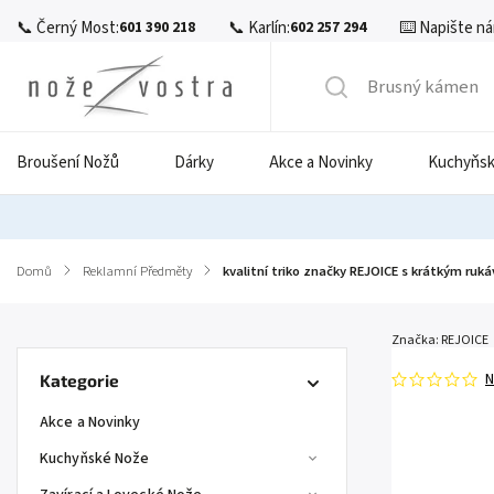
📞 Černý Most:
📞 Karlín:
⌨️ Napište ná
601 390 218
602 257 294
Broušení Nožů
Dárky
Akce a Novinky
Kuchyňsk
Domů
/
Reklamní Předměty
/
kvalitní triko značky REJOICE s krátkým ru
Značka:
REJOICE
N
Kategorie
Akce a Novinky
Kuchyňské Nože