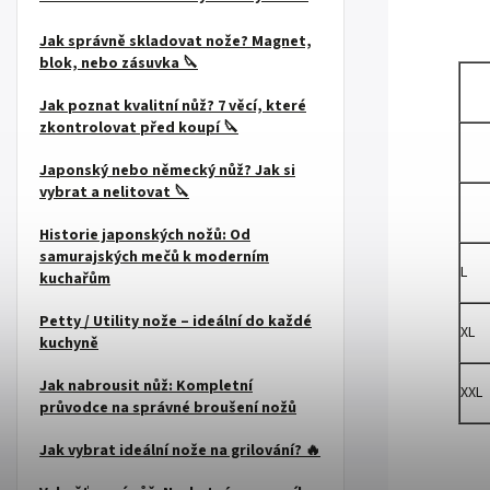
Jak správně skladovat nože? Magnet,
blok, nebo zásuvka 🔪
Jak poznat kvalitní nůž? 7 věcí, které
zkontrolovat před koupí 🔪
Japonský nebo německý nůž? Jak si
vybrat a nelitovat 🔪
Historie japonských nožů: Od
samurajských mečů k moderním
L
kuchařům
Petty / Utility nože – ideální do každé
XL
kuchyně
Jak nabrousit nůž: Kompletní
XXL
průvodce na správné broušení nožů
Jak vybrat ideální nože na grilování? 🔥