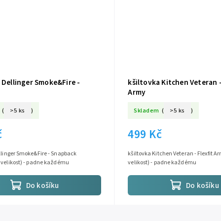
 Dellinger Smoke&Fire -
kšiltovka Kitchen Veteran -
k
Army
(
>5 ks
)
Skladem
(
>5 ks
)
č
499 Kč
llinger Smoke&Fire - Snapback
kšiltovka Kitchen Veteran - Flexfit A
 velikost) - padne každému
velikost) - padne každému
Do košíku
Do košíku