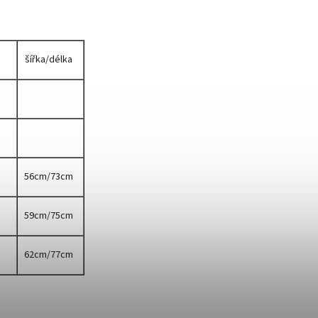
šířka/délka
56cm/73cm
59cm/75cm
62cm/77cm