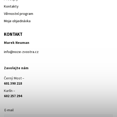
Kontakty
Věrnostní program
Moje objednávka
KONTAKT
Marek Neuman
info
@
noze-zvostra.cz
Zavolejte nám
Černý Most –
601 390 218
Karlín –
602 257 294
E-mail