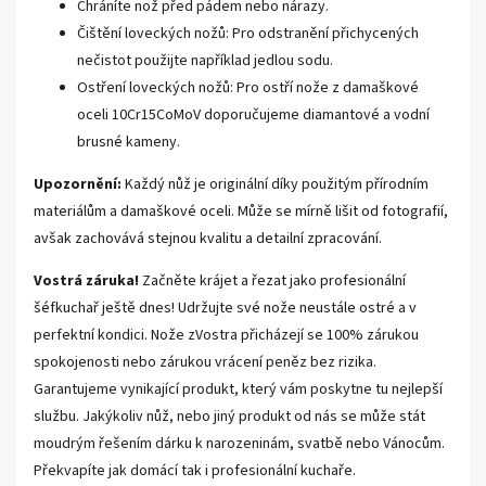
Chráníte nož před pádem nebo nárazy.
Čištění loveckých nožů: Pro odstranění přichycených
nečistot použijte například jedlou sodu.
Ostření loveckých nožů: Pro ostří nože z damaškové
oceli 10Cr15CoMoV doporučujeme diamantové a vodní
brusné kameny.
Upozornění:
Každý nůž je originální díky použitým přírodním
materiálům a damaškové oceli. Může se mírně lišit od fotografií,
avšak zachovává stejnou kvalitu a detailní zpracování.
Vostrá záruka!
Začněte krájet a řezat jako profesionální
šéfkuchař ještě dnes! Udržujte své nože neustále ostré a v
perfektní kondici. Nože zVostra přicházejí se 100% zárukou
spokojenosti nebo zárukou vrácení peněz bez rizika.
Garantujeme vynikající produkt, který vám poskytne tu nejlepší
službu. Jakýkoliv nůž, nebo jiný produkt od nás se může stát
moudrým řešením dárku k narozeninám, svatbě nebo Vánocům.
Překvapíte jak domácí tak i profesionální kuchaře.