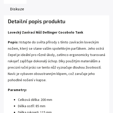
Diskuze
Detailní popis produktu
Lovecký Zavírací Nůž Dellinger Cocobolo Tank
Popis:
Vstupte do světa přírody s tímto zavíracím loveckým
nožem, který se stane vaším spolehlivým parťákem. Jeho ostrá
čepel je ideální pro různé úkoly, zatímco ergonomicky tvarovaná
rukojeť zajišťuje dokonalý úchop. Díky použitým materiálům a
precizní ruční práci se tento nůž vyznačuje dlouhou životností.
Navíc je vybaven oboustranným klipem, což zaručuje jeho
pohodlné nošení v kapse.
Parametry:
Celková délka: 200 mm
Délka ostří: 85 mm
Délka rukojeti: 115 mm