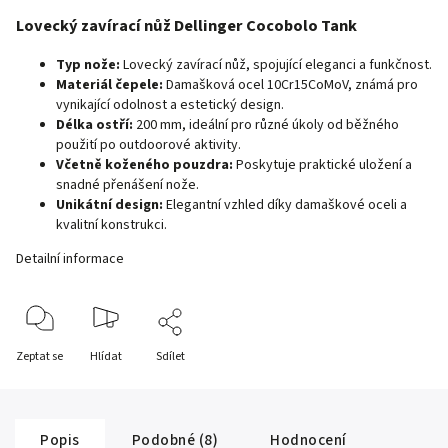
Lovecký zavírací nůž Dellinger Cocobolo Tank
Typ nože:
Lovecký zavírací nůž, spojující eleganci a funkčnost.
Materiál čepele:
Damašková ocel 10Cr15CoMoV, známá pro
vynikající odolnost a estetický design.
Délka ostří:
200 mm, ideální pro různé úkoly od běžného
použití po outdoorové aktivity.
Včetně koženého pouzdra:
Poskytuje praktické uložení a
snadné přenášení nože.
Unikátní design:
Elegantní vzhled díky damaškové oceli a
kvalitní konstrukci.
Detailní informace
Zeptat se
Hlídat
Sdílet
Popis
Podobné (8)
Hodnocení