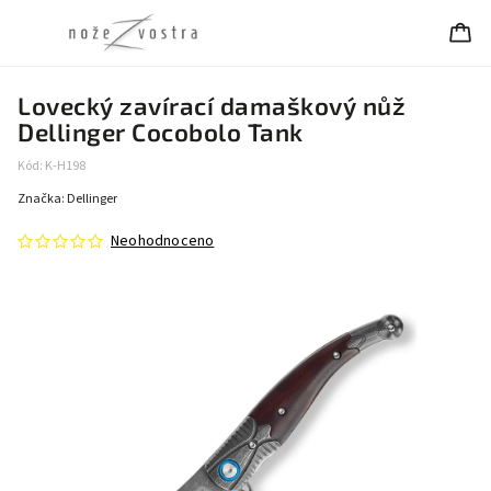
Lovecký zavírací damaškový nůž
Dellinger Cocobolo Tank
Kód:
K-H198
Značka:
Dellinger
Neohodnoceno