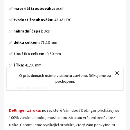
✅
materiál šroubováku:
ocel
✅
tvrdost šroubováku:
43-45 HRC
✅
náhradní čepel:
3ks
✅
délka celkem:
71,10 mm
✅
tloušťka celkem:
9,50 mm
✅
šířka:
41,90 mm
O prázdninách máme v sobotu zavřeno. Děkujeme za
✅
váha:
27,50
g
pochopení.
✅
země původu:
Čína
.
Dellinger záruka:
nože, které Vám dodá Dellinger přicházejí se
100% zárukou spokojenosti nebo zárukou vrácení peněz bez
rizika. Garantujeme vynikající produkt, který vám poskytne tu