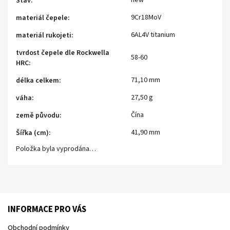
new
Stav
:
9Cr18MoV
materiál čepele
:
6AL4V titanium
materiál rukojeti
:
tvrdost čepele dle Rockwella
58-60
HRC
:
71,10 mm
délka celkem
:
27,50 g
váha
:
Čína
země původu
:
41,90 mm
Šířka (cm)
:
Položka byla vyprodána…
INFORMACE PRO VÁS
Obchodní podmínky