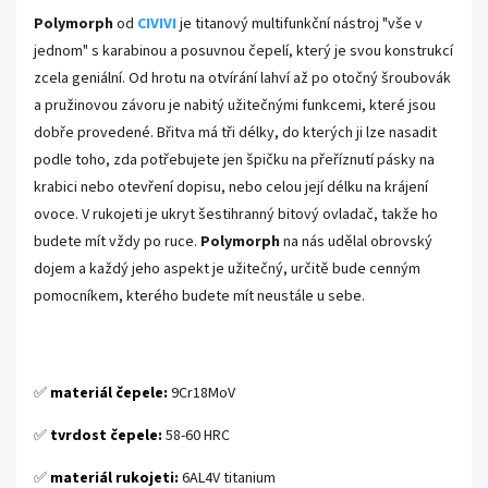
Polymorph
od
CIVIVI
je titanový multifunkční nástroj "vše v
jednom" s karabinou a posuvnou čepelí, který je svou konstrukcí
zcela geniální. Od hrotu na otvírání lahví až po otočný šroubovák
a pružinovou závoru je nabitý užitečnými funkcemi, které jsou
dobře provedené. Břitva má tři délky, do kterých ji lze nasadit
podle toho, zda potřebujete jen špičku na přeříznutí pásky na
krabici nebo otevření dopisu, nebo celou její délku na krájení
ovoce. V rukojeti je ukryt šestihranný bitový ovladač, takže ho
budete mít vždy po ruce.
Polymorph
na nás udělal obrovský
dojem a každý jeho aspekt je užitečný, určitě bude cenným
pomocníkem, kterého budete mít neustále u sebe.
✅
materiál čepele:
9Cr18MoV
✅
tvrdost čepele:
58-60 HRC
✅
materiál rukojeti:
6AL4V titanium