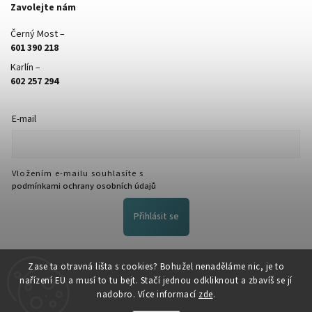
Zavolejte nám
Černý Most –
601 390 218
Karlín –
602 257 294
E-mail
Vložením e-mailu souhlasíte s
podmínkami ochrany osobních údajů
Přihlásit se
FACEBOOK
Zase ta otravná lišta s cookies? Bohužel nenaděláme nic, je to
nařízení EU a musí to tu bejt. Stačí jednou odkliknout a zbavíš se jí
nadobro. Více informací
zde
.