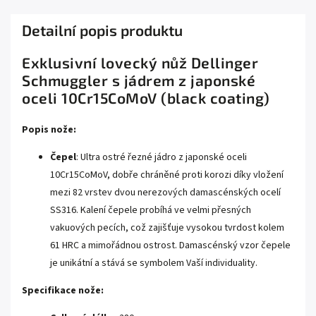
Detailní popis produktu
Exklusivní lovecký nůž Dellinger
Schmuggler s jádrem z japonské
oceli 10Cr15CoMoV (black coating)
Popis nože:
Čepel
: Ultra ostré řezné jádro z japonské oceli
10Cr15CoMoV, dobře chráněné proti korozi díky vložení
mezi 82 vrstev dvou nerezových damascénských ocelí
SS316. Kalení čepele probíhá ve velmi přesných
vakuových pecích, což zajišťuje vysokou tvrdost kolem
61 HRC a mimořádnou ostrost. Damascénský vzor čepele
je unikátní a stává se symbolem Vaší individuality.
Specifikace nože: