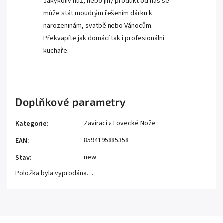
Jakýkoliv nůž, nebo jiný produkt od nás se
může stát moudrým řešením dárku k
narozeninám, svatbě nebo Vánocům.
Překvapíte jak domácí tak i profesionální
kuchaře.
Doplňkové parametry
Zavírací a Lovecké Nože
Kategorie
:
8594195885358
EAN
:
new
Stav
:
Položka byla vyprodána…