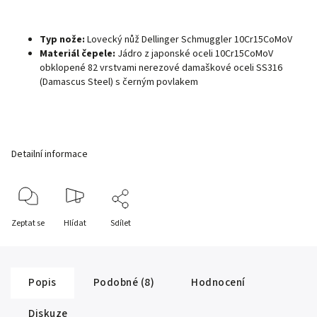
Typ nože:
Lovecký nůž Dellinger Schmuggler 10Cr15CoMoV
Materiál čepele:
Jádro z japonské oceli 10Cr15CoMoV
obklopené 82 vrstvami nerezové damaškové oceli SS316
(Damascus Steel) s černým povlakem
Detailní informace
Zeptat se
Hlídat
Sdílet
Popis
Podobné (8)
Hodnocení
Diskuze