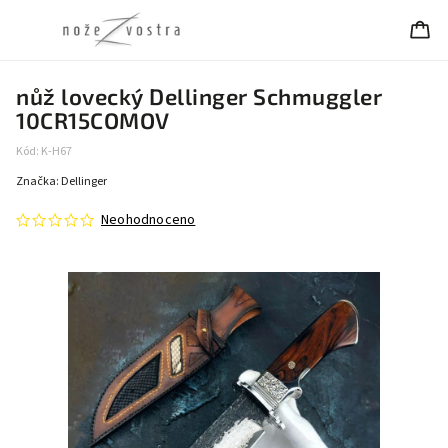
nůž lovecký Dellinger Schmuggler
10CR15COMOV
Kód:
K-H67
Značka:
Dellinger
Neohodnoceno