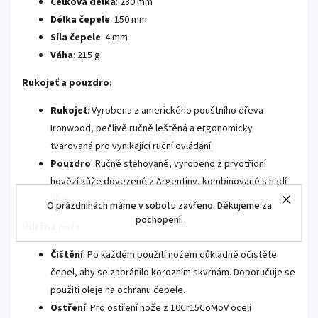
Celková délka
: 280 mm
Délka čepele
: 150 mm
Síla čepele
: 4 mm
Váha
: 215 g
Rukojeť a pouzdro:
Rukojeť
: Vyrobena z amerického pouštního dřeva
Ironwood, pečlivě ručně leštěná a ergonomicky
tvarovaná pro vynikající ruční ovládání.
Pouzdro
: Ručně stehované, vyrobeno z prvotřídní
hovězí kůže dovezené z Argentiny, kombinované s hadí
kůží.
O prázdninách máme v sobotu zavřeno. Děkujeme za
pochopení.
Údržba nože:
Čištění
: Po každém použití nožem důkladně očistěte
čepel, aby se zabránilo korozním skvrnám. Doporučuje se
použití oleje na ochranu čepele.
Ostření
: Pro ostření nože z 10Cr15CoMoV oceli