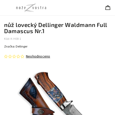
nůž lovecký Dellinger Waldmann Full
Damascus Nr.1
Kód:
K-H08-1
Značka:
Dellinger
Neohodnoceno