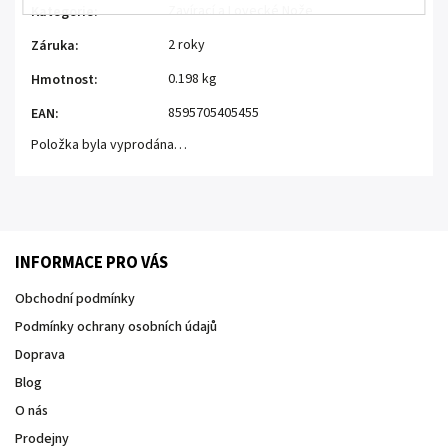
Zavírací a Lovecké Nože
Kategorie
:
2 roky
Záruka
:
0.198 kg
Hmotnost
:
8595705405455
EAN
:
Položka byla vyprodána…
INFORMACE PRO VÁS
Obchodní podmínky
Podmínky ochrany osobních údajů
Doprava
Blog
O nás
Prodejny