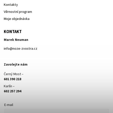
Kontakty
Věrnostní program
Moje objednávka
KONTAKT
Marek Neuman
info
@
noze-zvostra.cz
Zavolejte nám
Černý Most –
601 390 218
Karlín –
602 257 294
E-mail