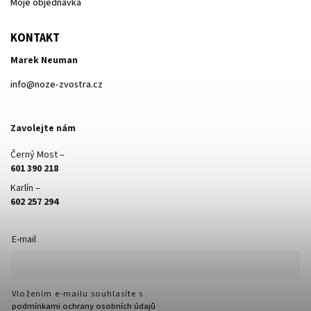
Moje objednávka
KONTAKT
Marek Neuman
info
@
noze-zvostra.cz
Zavolejte nám
Černý Most –
601 390 218
Karlín –
602 257 294
E-mail
Vložením e-mailu souhlasíte s
podmínkami ochrany osobních údajů