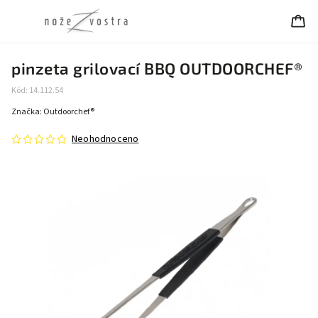
pinzeta grilovací BBQ OUTDOORCHEF®
Kód:
14.112.54
Značka:
Outdoorchef®
Neohodnoceno