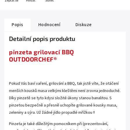
Zeptat se
Hlídat
Sdílet
Popis
Hodnocení
Diskuze
Detailní popis produktu
pinzeta grilovací BBQ
OUTDOORCHEF®
.
Pokud Vás baví vaření, grilování a BBQ, tak jistě víte, že otáčení
menších kousků masa velkými kleštěmi není zrovna jednoduché.
Díky pinzetě se tyto kdysi složité úkony stanou banalitou. S
pinzetou bezpečně a přesně uchopíte grilované kousky masa,
zeleniny a sýra. Už žádné jídlo propadlé mřížkou !!
Pinzeta je také důležitým pomocníkem při (prezentování,