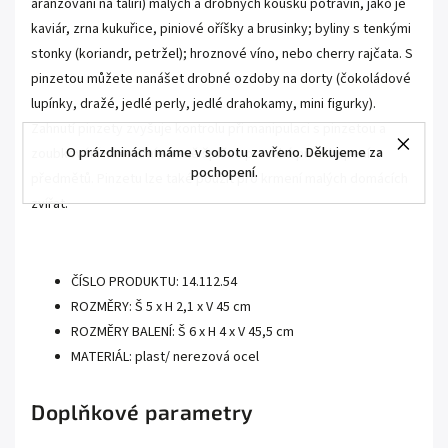
aranžování na talíři) malých a drobných kousků potravin, jako je
kaviár, zrna kukuřice, piniové oříšky a brusinky; byliny s tenkými
stonky (koriandr, petržel); hroznové víno, nebo cherry rajčata. S
pinzetou můžete nanášet drobné ozdoby na dorty (čokoládové
lupínky, dražé, jedlé perly, jedlé drahokamy, mini figurky).
Zahnutí pinzety zvyšuje kontrolu při manipulaci s pinzetou a
O prázdninách máme v sobotu zavřeno. Děkujeme za
zoubkování na vnitřní straně špiček pomáhá při uchopení
pochopení.
předmětů. Pinzetu lze také použít pro krmení malých domácích
zvířat.
.
ČÍSLO PRODUKTU: 14.112.54
ROZMĚRY: Š 5 x H 2,1 x V 45 cm
ROZMĚRY BALENÍ: Š 6 x H 4 x V 45,5 cm
MATERIÁL: plast/ nerezová ocel
Doplňkové parametry