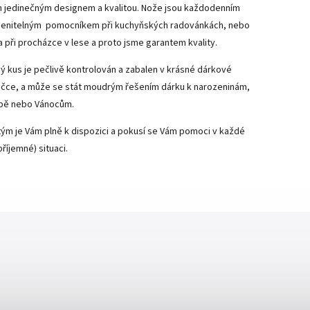
 jedinečným designem a kvalitou. Nože jsou každodenním
enitelným pomocníkem při kuchyňských radovánkách, nebo
a při procházce v lese a proto jsme garantem kvality.
ý kus je pečlivě kontrolován a zabalen v krásné dárkové
ičce, a může se stát moudrým řešením dárku k narozeninám,
bě nebo Vánocům.
tým je Vám plně k dispozici a pokusí se Vám pomoci v každé
příjemné) situaci.