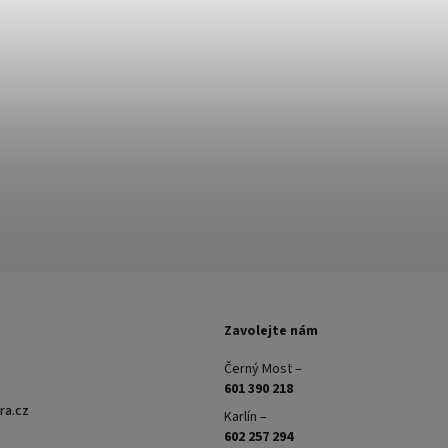
Zavolejte nám
Černý Most –
601 390 218
ra.cz
Karlín –
602 257 294