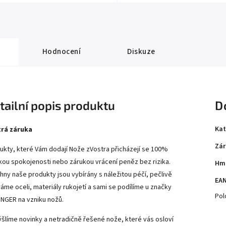
Hodnocení
Diskuze
tailní popis produktu
D
Kat
rá záruka
Zár
ukty, které Vám dodají Nože zVostra přicházejí se 100%
kou spokojenosti nebo zárukou vrácení peněz bez rizika.
Hm
hny naše produkty jsou vybírány s náležitou péčí, pečlivě
EA
ráme oceli, materiály rukojetí a sami se podílíme u značky
Pol
INGER na vzniku nožů.
šlíme novinky a netradičně řešené nože, které vás osloví