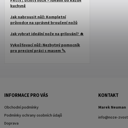
Petty / Utility nože – ideální do každé
kuchyně
Jak nabrousit nůž: Kompletní
průvodce na správné broušení nožů
Jak vybrat ideální nože na grilování? 🔥
Vykošťovací nůž: Nezbytný pomocník
pro precizní práci s masem 🔪
INFORMACE PRO VÁS
KONTAKT
Obchodní podmínky
Marek Neuman
Podmínky ochrany osobních údajů
info
@
noze-zvost
Doprava