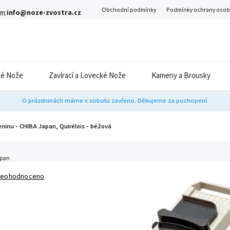
Obchodní podmínky
Podmínky ochrany osob
m:
info@noze-zvostra.cz
é Nože
Zavírací a Lovecké Nože
Kameny a Brousky
O prázdninách máme v sobotu zavřeno. Děkujeme za pochopení.
ninu - CHIBA Japan, Quirélois - béžová
apan
eohodnoceno