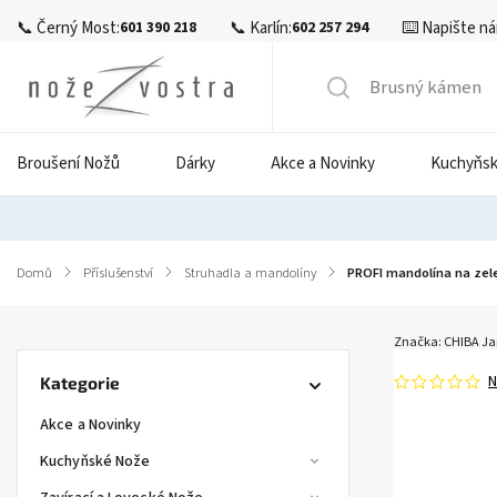
📞 Černý Most:
📞 Karlín:
⌨️ Napište ná
601 390 218
602 257 294
Broušení Nožů
Dárky
Akce a Novinky
Kuchyňsk
Domů
/
Příslušenství
/
Struhadla a mandolíny
/
PROFI mandolína na zele
Značka:
CHIBA J
N
Kategorie
Akce a Novinky
Kuchyňské Nože