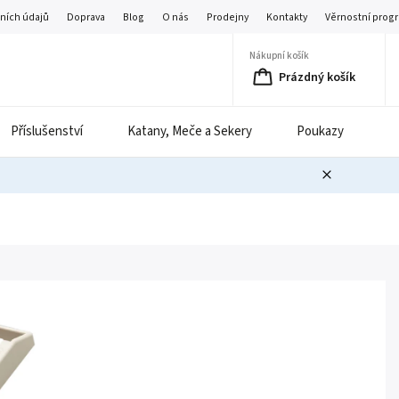
ních údajů
Doprava
Blog
O nás
Prodejny
Kontakty
Věrnostní prog
Nákupní košík
Prázdný košík
Příslušenství
Katany, Meče a Sekery
Poukazy
B