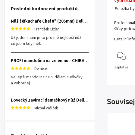
Vyprodá
Poslední hodnocení produktů
Položka b
Nůž šéfkuchaře Chef 8" (205mm) Dellinger TOIVO - Professional Damascus
Profesioná
šířky potra
František Cízler
Už jeden mám je to pro mě nejlepší nůž
Detailní in
co jsem kdy měl.
PROFI mandolína na zeleninu - CHIBA Japan, sengiri slicekun
Zeptat se
Demeter
Nejlepši mandolina na ni dělam nudlyčky
a vybornej
Souvisej
Lovecký zavírací damaškový nůž Dellinger Damask Star
Michal Vašiček