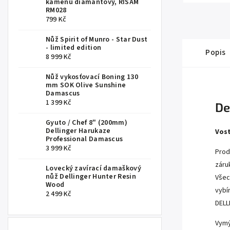
kamenů diamantový, RISAM
RM028
799 Kč
Nůž Spirit of Munro - Star Dust
- limited edition
Popis
8 999 Kč
Nůž vykosťovací Boning 130
mm SOK Olive Sunshine
Damascus
1 399 Kč
De
Gyuto / Chef 8" (200mm)
Dellinger Harukaze
Vost
Professional Damascus
3 999 Kč
Prod
záru
Lovecký zavírací damaškový
nůž Dellinger Hunter Resin
Všec
Wood
vybí
2 499 Kč
DELL
Vymý