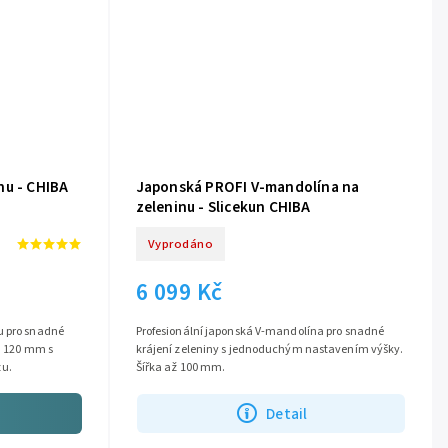
nu - CHIBA
Japonská PROFI V-mandolína na
zeleninu - Slicekun CHIBA
Vyprodáno
6 099 Kč
u pro snadné
Profesionální japonská V-mandolína pro snadné
in 120 mm s
krájení zeleniny s jednoduchým nastavením výšky.
u.
Šířka až 100 mm.
Detail