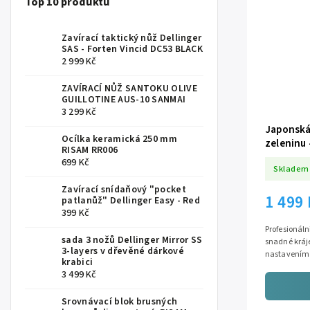
Top 10 produktů
Zavírací taktický nůž Dellinger
SAS - Forten Vincid DC53 BLACK
2 999 Kč
ZAVÍRACÍ NŮŽ SANTOKU OLIVE
GUILLOTINE AUS-10 SANMAI
3 299 Kč
Japonská
Ocílka keramická 250 mm
zeleninu 
RISAM RR006
699 Kč
Skladem
Zavírací snídaňový "pocket
1 499
patlanůž" Dellinger Easy - Red
399 Kč
Profesionál
sada 3 nožů Dellinger Mirror SS
snadné kráj
3-layers v dřevěné dárkové
nastavením 
krabici
3 499 Kč
Srovnávací blok brusných