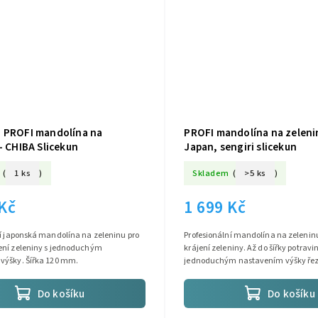
 PROFI mandolína na
PROFI mandolína na zeleni
- CHIBA Slicekun
Japan, sengiri slicekun
(
1 ks
)
Skladem
(
>5 ks
)
 Kč
1 699 Kč
ní japonská mandolína na zeleninu pro
Profesionální mandolína na zelenin
ení zeleniny s jednoduchým
krájení zeleniny. Až do šířky potrav
výšky. Šířka 120 mm.
jednoduchým nastavením výšky řez
Do košíku
Do košíku