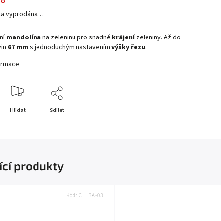
no
yla vyprodána…
lní
mandolína
na zeleninu pro snadné
krájení
zeleniny. Až do
vin
67 mm
s jednoduchým nastavením
výšky řezu
.
formace
Hlídat
Sdílet
ící produkty
Kód:
CHIBA-03