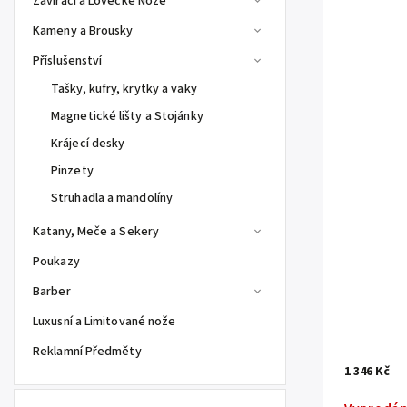
Zavírací a Lovecké Nože
Kameny a Brousky
Příslušenství
Tašky, kufry, krytky a vaky
Magnetické lišty a Stojánky
Krájecí desky
Pinzety
Struhadla a mandolíny
Katany, Meče a Sekery
Poukazy
Barber
Luxusní a Limitované nože
Reklamní Předměty
1 346 Kč