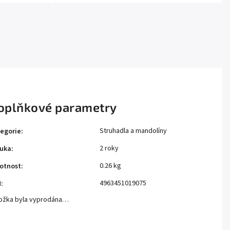
oplňkové parametry
Struhadla a mandolíny
egorie
:
2 roky
uka
:
0.26 kg
otnost
:
4963451019075
N
:
ožka byla vyprodána…