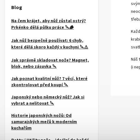
svým
Blog
neoc
třeb
Na čem krájet, aby nůž zůstal ostrý?
Prkénko dělá půlku práce 🔪🪵
Každ
krab
Jak nůž bezpečně používat: 6 chyb,
které dělá skoro každý v kuchyni 🔪⚠️
svat
Náš 
Jak správně skladovat nože? Magnet,
blok, nebo zásuvka 🔪
(i ne
Jak poznat kvalitní nůž? 7 věcí, které
zkontrolovat před koupí 🔪
Japonský nebo německý nůž? Jak si
vybrat a nelitovat 🔪
Historie japonských nožů: Od
samurajských mečů k moderním
kuchařům