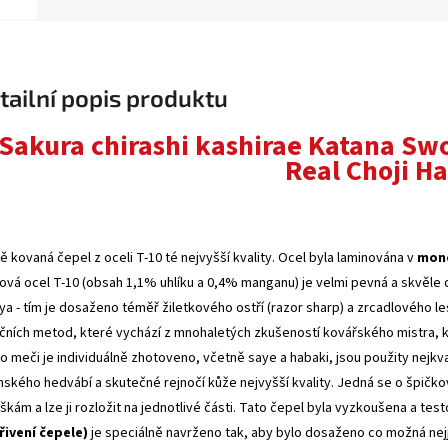
tailní popis produktu
Sakura chirashi kashirae Katana Swor
Real Choji 
ě kovaná čepel z oceli T-10 té nejvyšší kvality. Ocel byla laminována v
mono
ková ocel T-10 (obsah 1,1% uhlíku a 0,4% manganu) je velmi pevná a skvěle d
ya - tím je dosaženo téměř žiletkového ostří (razor sharp) a zrcadlového l
ičních metod, které vychází z mnohaletých zkušeností kovářského mistra, k
o meči je individuálně zhotoveno, včetně saye a habaki, jsou použity nejkv
nského hedvábí a skutečné rejnočí kůže nejvyšší kvality. Jedná se o špič
kám a lze ji rozložit na jednotlivé části. Tato čepel byla vyzkoušena a testo
řivení čepele)
je speciálně navrženo tak, aby bylo dosaženo co možná nejj