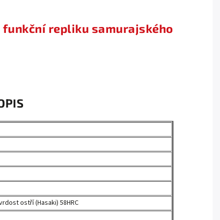
ě funkční repliku samurajského
OPIS
.
tvrdost ostří (Hasaki) 58HRC