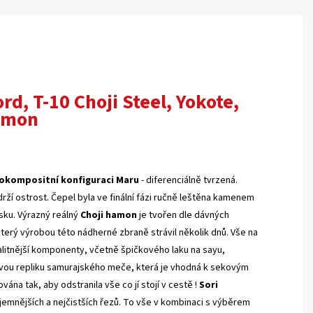
d, T-10 Choji Steel, Yokote,
Hamon
kompositní konfiguraci Maru
- diferenciálně tvrzená.
rží ostrost. Čepel byla ve finální fázi ručně leštěna kamenem
esku.
Výrazný reálný
Choji hamon
je tvořen dle dávných
terý výrobou této nádherné zbraně strávil několik dnů. Vše na
alitnější komponenty, včetně špičkového laku na sayu,
kovou repliku samurajského meče, která je vhodná k sekovým
vána tak, aby odstranila vše co jí stojí v cestě !
Sori
emnějších a nejčistších řezů. To vše v kombinaci s výběrem