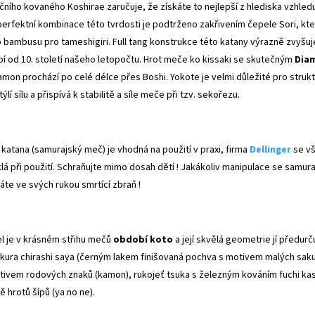
ičního kovaného Koshirae zaručuje, že získáte to nejlepší z hlediska vzhled
perfektní kombinace této tvrdosti je podtrženo zakřivením čepele Sori, k
 bambusu pro tameshigiri. Full tang konstrukce této katany výrazně zvyšuje 
bí od 10. století našeho letopočtu. Hrot meče ko kissaki se skutečným
Dia
amon prochází po celé délce přes Boshi. Yokote je velmi důležité pro struk
ýlí sílu a přispívá k stabilitě a síle meče při tzv. sekořezu.
 katana (samurajský meč) je vhodná na použití v praxi, firma
Dellinger
se vš
klá při použití. Schraňujte mimo dosah dětí ! Jakákoliv manipulace se sam
áte ve svých rukou smrtící zbraň !
l je v krásném střihu mečů
období koto
a její skvělá geometrie jí předurč
kura chirashi saya (černým lakem finišovaná pochva s motivem malých sak
tivem rodových znaků (kamon), rukojeť tsuka s železným kováním fuchi kas
ě hrotů šípů (ya no ne).