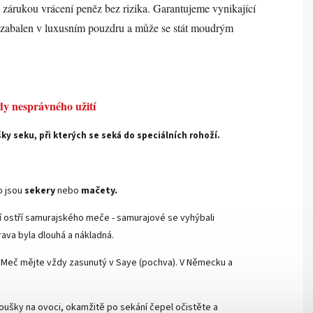
 zárukou vrácení peněz bez rizika. Garantujeme vynikající
e zabalen v luxusním pouzdru a může se stát moudrým
dy nesprávného užití
y seku, při kterých se seká do speciálních rohoží.
ko jsou
sekery
nebo
mačety
.
í ostří samurajského meče - samurajové se vyhýbali
ava byla dlouhá a nákladná.
Meč mějte vždy zasunutý v Saye (pochva). V Německu a
ušky na ovoci, okamžitě po sekání čepel očistěte a