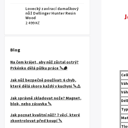
Lovecký zavírací damaškový
nůž Dellinger Hunter Resin
J
Wood
2 499 Kč
.
.
Blog
Na čem krájet, aby nůž zůstal ostrý?
Prkénko dělá půlku práce 🔪🪵
Cel
Jak nůž bezpečně používat: 6 chyb,
Váh
které dělá skoro každý v kuchyni 🔪⚠️
Váh
Jak správně skladovat nože? Magnet,
Dél
blok, nebo zásuvka 🔪
Typ
Jak poznat kvalitní nůž? 7 věcí, které
Mat
zkontrolovat před koupí 🔪
Tlo