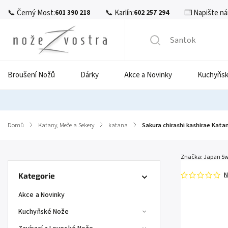
📞 Černý Most:
📞 Karlín:
⌨️ Napište ná
601 390 218
602 257 294
Broušení Nožů
Dárky
Akce a Novinky
Kuchyňsk
Domů
/
Katany, Meče a Sekery
/
katana
/
Sakura chirashi kashirae Kata
Značka:
Japan Sw
N
Kategorie
Akce a Novinky
Kuchyňské Nože