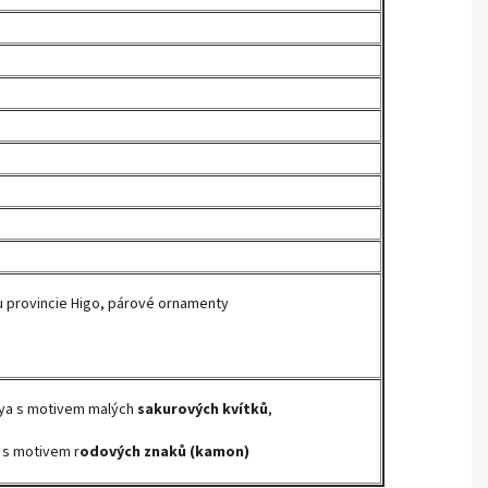
lu provincie Higo, párové ornamenty
aya s motivem malých
sakurových kvítků
,
 s motivem r
odových znaků (kamon)