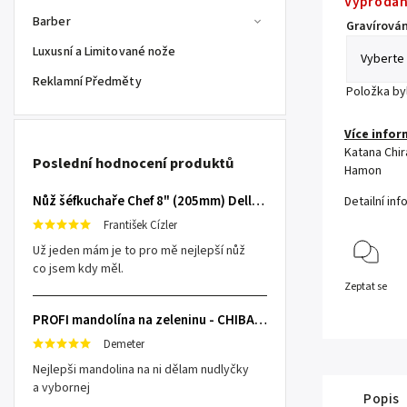
Vyprodá
Barber
Gravírován
Luxusní a Limitované nože
Reklamní Předměty
Položka b
Více infor
Katana Chir
Poslední hodnocení produktů
Hamon
Nůž šéfkuchaře Chef 8" (205mm) Dellinger TOIVO - Professional Damascus
Detailní in
František Cízler
Už jeden mám je to pro mě nejlepší nůž
co jsem kdy měl.
Zeptat se
PROFI mandolína na zeleninu - CHIBA Japan, sengiri slicekun
Demeter
Nejlepši mandolina na ni dělam nudlyčky
a vybornej
Popis