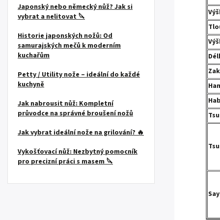
Japonský nebo německý nůž? Jak si
Výš
vybrat a nelitovat 🔪
Tlo
Historie japonských nožů: Od
Výš
samurajských mečů k moderním
kuchařům
Dél
Zak
Petty / Utility nože – ideální do každé
kuchyně
Ha
Hab
Jak nabrousit nůž: Kompletní
průvodce na správné broušení nožů
Tsu
Jak vybrat ideální nože na grilování? 🔥
Tsu
Vykošťovací nůž: Nezbytný pomocník
pro precizní práci s masem 🔪
Say