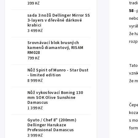
trad
399 Kč
58
- 
sada 3 nožů Dellinger Mirror SS
nebo
3-layers v dřevěné dárkové
krabici
vyrá
3 499 Kč
že h
rozpt
Srovnávací blok brusných
kamenů diamantový, RISAM
RM028
,
799 Kč
Tato
Nůž Spirit of Munro - Star Dust
vzni
- limited edition
8 999 Kč
že m
Nůž vykosťovací Boning 130
.
mm SOK Olive Sunshine
Damascus
Čepe
1 399 Kč
koza
Gyuto / Chef 8" (200mm)
s mo
Dellinger Harukaze
form
Professional Damascus
3 999 Kč