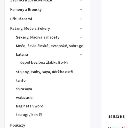
Zavírací a Lovecké Nože
Kameny a Brousky
Příslušenství
Katany, Meče a Sekery
Sekery, kladiva a mačety
Meče, šavle čínské, evropské, sabrage
katana
čepel bez bez žlábku Bo-Hi
stojany, tsuby, saya, údržba ostří
tanto
shirasaya
wakizashi
Naginata Sword
tsurugi / ken 剣
18 523 Kč
Poukazy