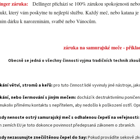
inger záruka:
Dellinger přichází se 100% zárukou spokojenosti nebo
ukt, který vám poskytne tu nejlepší službu. Každý meč, nebo katana j
ním dárku k narozeninám, svatbě nebo Vánocům.
záruka na samurajské meče - příkla
Obecně se jedná o všechny činnosti vyjma tradičních technik zkoušk
.
kání větví, stromů a keřů:
pro tuto činnost lidé vyvinuly jiné nástroje, ja
kání, nebo šermování s jiným mečem:
dochází k destruktivnímu poničen
mukoliv přímému kontaktu s nepřítelem, aby nedošlo k poškození ostří. Opr
kdy nenoste ostrý samurajský meč s odhalenou čepelí na veřejnosti:
ch zemích EU je toto dokonce povinnost předepsaná zákonem o zbraních.
kdy nezasunujte znečištěnou čepel do Say:
Pokud provádíte sekové zko