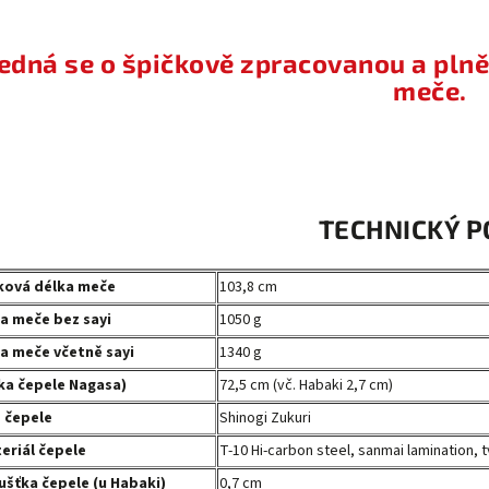
edná se o špičkově zpracovanou a pln
meče.
TECHNICKÝ P
ková délka meče
103,8 cm
a meče bez sayi
1050 g
a meče včetně sayi
1340 g
ka čepele Nagasa)
72,5 cm (vč. Habaki 2,7 cm)
 čepele
Shinogi Zukuri
eriál čepele
T-10 Hi-carbon steel, sanmai lamination, 
ušťka čepele (u Habaki)
0,7 cm