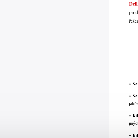
Dell
prod
řeše
.
•
Se
•
Se
jaké
•
Ni
jiný
•
Ni