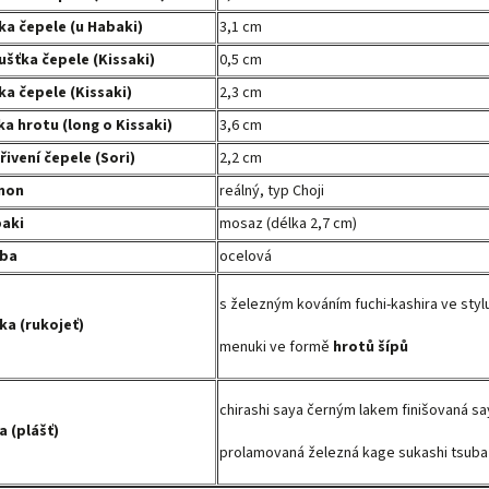
ka čepele (u Habaki)
3,1 cm
ušťka čepele (Kissaki)
0,5 cm
ka čepele (Kissaki)
2,3 cm
ka hrotu (long o Kissaki)
3,6 cm
řivení čepele (Sori)
2,2 cm
mon
reálný, typ Choji
aki
mosaz (délka 2,7 cm)
ba
ocelová
s železným kováním fuchi-kashira ve sty
ka (rukojeť)
menuki ve formě
hrotů šípů
chirashi saya černým lakem finišovaná s
a (plášť)
prolamovaná železná kage sukashi tsuba