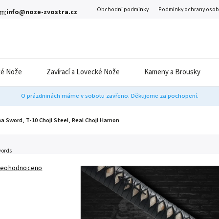
Obchodní podmínky
Podmínky ochrany osob
m:
info@noze-zvostra.cz
é Nože
Zavírací a Lovecké Nože
Kameny a Brousky
O prázdninách máme v sobotu zavřeno. Děkujeme za pochopení.
na Sword, T-10 Choji Steel, Real Choji Hamon
ords
eohodnoceno