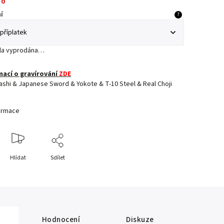
no
í
?
yla vyprodána…
mací o gravírování
ZDE
ashi & Japanese Sword & Yokote & T-10 Steel & Real Choji
formace
Hlídat
Sdílet
Hodnocení
Diskuze