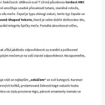
u i funkčnosti. Uhlíková ocel T-10 má působivou
tvrdost HRC
teré umožňuje snadné přeseknutí tatami, slaměné rohože,
sílu meče. Čepel je typu shinogi-zukuri, tento typ čepele se
mond-Shaped Yokote
, které je velmi dobře definováno tím,
turální integritu špičky meče. Pomáhá absorbovat otřes,
ak zříká jakékoliv odpovědnosti za zranění a poškození
urajským mečem je na vaší vlastní odpovědnost. Nezapomeňte,
uje stát se nejlepším
„sekáčem“
ve své kategorii. Kuronuri
urových kvítků, prolamovaná železná kage sukashi tsuba
hira ve stylu provincie Higo, párové ornamenty menuki ve