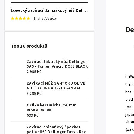
Lovecký zavírací damaškový nůž Dellinger Damask Star
Michal Vašiček
De
Top 10 produktů
Zavírací taktický nůž Dellinger
.
SAS - Forten Vincid DC53 BLACK
2 999 Kč
Ručn
ZAVÍRACÍ NŮŽ SANTOKU OLIVE
Uhlí
GUILLOTINE AUS-10 SANMAI
hazu
3 299 Kč
trad
Ocílka keramická 250 mm
tomt
RISAM RR006
japo
699 Kč
zkouš
Zavírací snídaňový "pocket
(zak
patlanůž" Dellinger Easy - Red