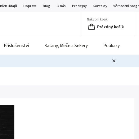
ních údajů
Doprava
Blog
O nás
Prodejny
Kontakty
Věrnostní prog
Nákupní košík
Prázdný košík
Příslušenství
Katany, Meče a Sekery
Poukazy
B