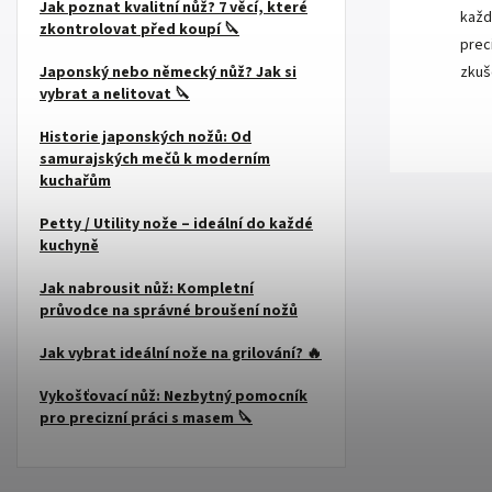
Jak poznat kvalitní nůž? 7 věcí, které
každ
zkontrolovat před koupí 🔪
prec
zkuš
Japonský nebo německý nůž? Jak si
vybrat a nelitovat 🔪
Historie japonských nožů: Od
samurajských mečů k moderním
kuchařům
Petty / Utility nože – ideální do každé
kuchyně
Jak nabrousit nůž: Kompletní
průvodce na správné broušení nožů
Jak vybrat ideální nože na grilování? 🔥
Vykošťovací nůž: Nezbytný pomocník
pro precizní práci s masem 🔪