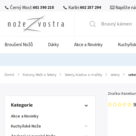
📞 Černý Most:
📞 Karlín:
⌨️ Napište ná
601 390 218
602 257 294
Broušení Nožů
Dárky
Akce a Novinky
Kuchyňsk
Domů
/
Katany, Meče a Sekery
/
Sekery, kladiva a mačety
/
sekery
/
seke
Značka:
Kanetsune
N
Kategorie
Akce a Novinky
Kuchyňské Nože