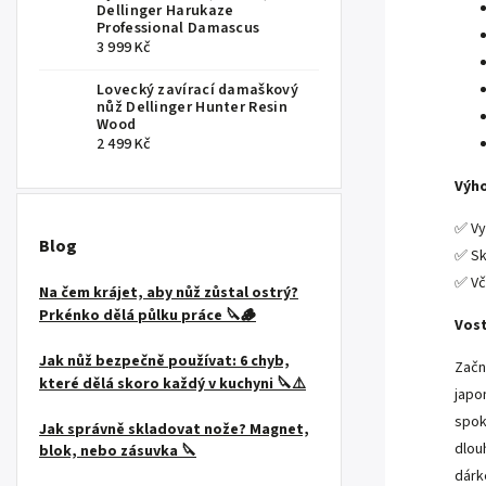
Dellinger Harukaze
Professional Damascus
3 999 Kč
Lovecký zavírací damaškový
nůž Dellinger Hunter Resin
Wood
2 499 Kč
Výho
✅ Vy
Blog
✅ Sk
✅ Vč
Na čem krájet, aby nůž zůstal ostrý?
Prkénko dělá půlku práce 🔪🪵
Vost
Jak nůž bezpečně používat: 6 chyb,
Začn
které dělá skoro každý v kuchyni 🔪⚠️
japo
spok
Jak správně skladovat nože? Magnet,
dlou
blok, nebo zásuvka 🔪
dárk