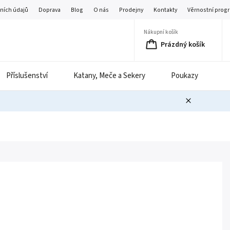
ních údajů
Doprava
Blog
O nás
Prodejny
Kontakty
Věrnostní prog
Nákupní košík
Prázdný košík
Příslušenství
Katany, Meče a Sekery
Poukazy
B