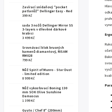
měkč
Hlav
Zavírací snídaňový "pocket
patlanůž" Dellinger Easy - Red
odka
399 Kč
pruh
vyne
sada 3 nožů Dellinger Mirror SS
3-layers v dřevěné dárkové
krabici
Ergo
3 499 Kč
Ruko
Srovnávací blok brusných
ošet
kamenů diamantový, RISAM
RM028
Baki
799 Kč
svou
využ
Nůž Spirit of Munro - Star Dust
- limited edition
kval
8 999 Kč
Para
Nůž vykosťovací Boning 130
mm SOK Olive Sunshine
Damascus
1 399 Kč
Gyuto / Chef 8" (200mm)