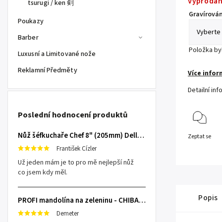
Vyprodá
tsurugi / ken 剣
Gravírován
Poukazy
Barber
Položka b
Luxusní a Limitované nože
Reklamní Předměty
Více infor
Detailní in
Poslední hodnocení produktů
Nůž šéfkuchaře Chef 8" (205mm) Dellinger TOIVO - Professional Damascus
Zeptat se
František Cízler
Už jeden mám je to pro mě nejlepší nůž
co jsem kdy měl.
Popis
PROFI mandolína na zeleninu - CHIBA Japan, sengiri slicekun
Demeter