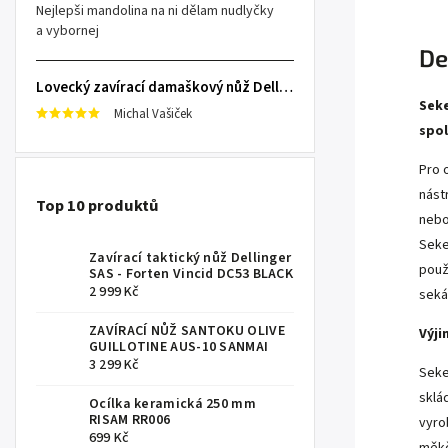
Nejlepši mandolina na ni dělam nudlyčky
a vybornej
De
Lovecký zavírací damaškový nůž Dellinger Damask Star
Seke
Michal Vašiček
spol
Pro 
nást
Top 10 produktů
nebo
Seke
Zavírací taktický nůž Dellinger
použ
SAS - Forten Vincid DC53 BLACK
2 999 Kč
seká
ZAVÍRACÍ NŮŽ SANTOKU OLIVE
Výji
GUILLOTINE AUS-10 SANMAI
3 299 Kč
Seke
sklád
Ocílka keramická 250 mm
RISAM RR006
vyro
699 Kč