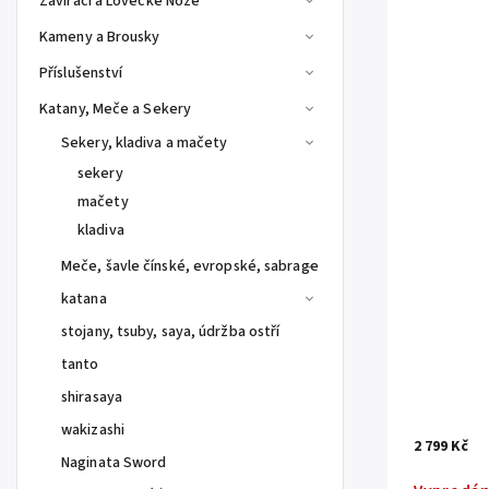
Zavírací a Lovecké Nože
Kameny a Brousky
Příslušenství
Katany, Meče a Sekery
Sekery, kladiva a mačety
sekery
mačety
kladiva
Meče, šavle čínské, evropské, sabrage
katana
stojany, tsuby, saya, údržba ostří
tanto
shirasaya
wakizashi
2 799 Kč
Naginata Sword