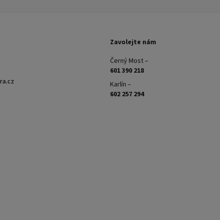
Zavolejte nám
Černý Most –
601 390 218
ra.cz
Karlín –
602 257 294