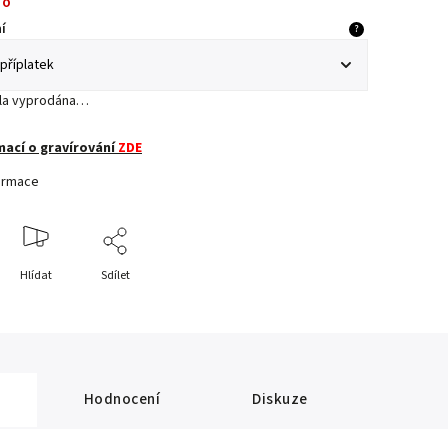
no
í
?
yla vyprodána…
mací o gravírování
ZDE
formace
Hlídat
Sdílet
Hodnocení
Diskuze