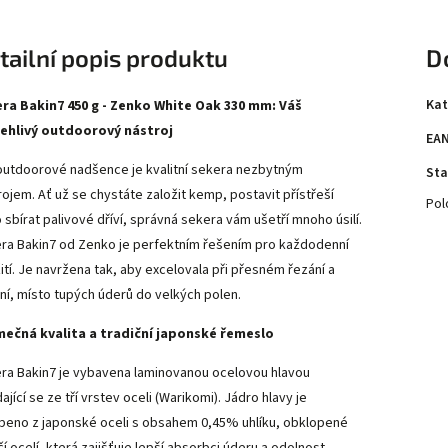
tailní popis produktu
D
Kat
ra Bakin7 450 g - Zenko White Oak 330 mm: Váš
ehlivý outdoorový nástroj
EA
outdoorové nadšence je kvalitní sekera nezbytným
Sta
rojem. Ať už se chystáte založit kemp, postavit přístřeší
Pol
 sbírat palivové dříví, správná sekera vám ušetří mnoho úsilí.
ra Bakin7 od Zenko je perfektním řešením pro každodenní
ití. Je navržena tak, aby excelovala při přesném řezání a
ní, místo tupých úderů do velkých polen.
mečná kvalita a tradiční japonské řemeslo
ra Bakin7 je vybavena laminovanou ocelovou hlavou
ající se ze tří vrstev oceli (Warikomi). Jádro hlavy je
beno z japonské oceli s obsahem 0,45% uhlíku, obklopené