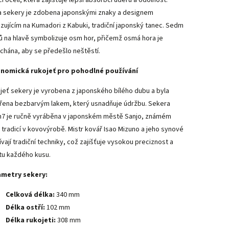
í ocelí, která zajišťuje lepší absorbci úderu a odolnost.
a sekery je zdobena japonskými znaky a designem
zujícím na Kumadori z Kabuki, tradiční japonský tanec. Sedm
ů na hlavě symbolizuje osm hor, přičemž osmá hora je
chána, aby se předešlo neštěstí.
nomická rukojeť pro pohodlné používání
jeť sekery je vyrobena z japonského bílého dubu a byla
řena bezbarvým lakem, který usnadňuje údržbu. Sekera
n7 je ručně vyráběna v japonském městě Sanjo, známém
 tradicí v kovovýrobě. Mistr kovář Isao Mizuno a jeho synové
ívají tradiční techniky, což zajišťuje vysokou preciznost a
itu každého kusu.
metry sekery:
Celková délka:
340 mm
Délka ostří:
102 mm
Délka rukojeti:
308 mm