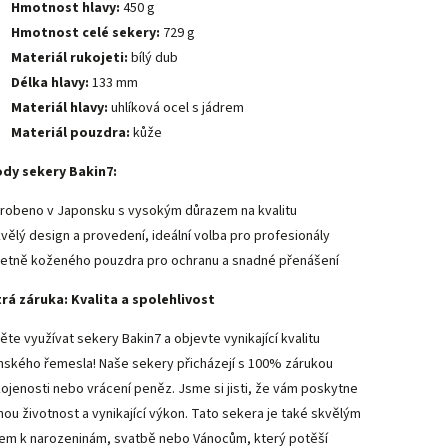
Hmotnost hlavy:
450 g
Hmotnost celé sekery:
729 g
Materiál rukojeti:
bílý dub
Délka hlavy:
133 mm
Materiál hlavy:
uhlíková ocel s jádrem
Materiál pouzdra:
kůže
dy sekery Bakin7:
robeno v Japonsku s vysokým důrazem na kvalitu
vělý design a provedení, ideální volba pro profesionály
etně koženého pouzdra pro ochranu a snadné přenášení
rá záruka: Kvalita a spolehlivost
ěte využívat sekery Bakin7 a objevte vynikající kvalitu
nského řemesla! Naše sekery přicházejí s 100% zárukou
ojenosti nebo vrácení peněz. Jsme si jisti, že vám poskytne
hou životnost a vynikající výkon. Tato sekera je také skvělým
em k narozeninám, svatbě nebo Vánocům, který potěší