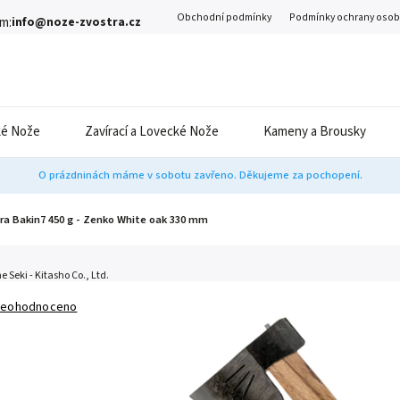
Obchodní podmínky
Podmínky ochrany osob
m:
info@noze-zvostra.cz
é Nože
Zavírací a Lovecké Nože
Kameny a Brousky
O prázdninách máme v sobotu zavřeno. Děkujeme za pochopení.
ra Bakin7 450 g - Zenko White oak 330 mm
 Seki - Kitasho Co., Ltd.
eohodnoceno