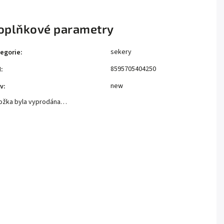
oplňkové parametry
sekery
egorie
:
8595705404250
N
:
new
v
:
ožka byla vyprodána…