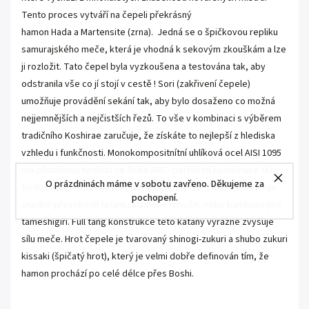
Tento proces vytváří na čepeli překrásný
hamon Hada a M
artensite (zrna).
Jedná se o špičkovou repliku
samurajského meče, která je vhodná k sekovým zkouškám a lze
ji rozložit. Tato čepel byla vyzkoušena a testována tak, aby
odstranila vše co jí stojí v cestě !
Sori (zakřivení čepele)
umožňuje provádění sekání tak, aby bylo dosaženo co možná
nejjemnějších a nejčistších řezů. To vše v kombinaci s výběrem
tradičního Koshirae zaručuje, že získáte to nejlepší z hlediska
vzhledu i funkčnosti. M
onokompositnítní
uhlíková ocel AISI 1095
má
působivou tvrdost ve škále HRC- perfektní kombinace této
O prázdninách máme v sobotu zavřeno. Děkujeme za
tvrdosti je podtrženo zakřivením čepele Sori, které umožňuje
pochopení.
snadné přeseknutí tatami, slaměné rohože, nebo bambusu pro
tameshigiri. Full tang konstrukce této katany v
ýrazně zvyšuje
sílu meče. Hrot čepele je tvarovaný shinogi-zukuri a shubo zukuri
kissaki (špičatý hrot), který je velmi dobře definován tím, že
hamon prochází po celé délce přes Boshi.
.