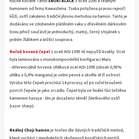
Ručně kované Tanto
ENOKI BLACK
z oceli 1095 a reálným
hamonem od firmy Kawashima. Tsuka potažena pravou rejnočí
kůží, ostří zakaleno tradiční jílovou metodou na hamon. Tanto je
dodáváno ve zdobeném plátěném vaku v dřevěném dárkovém
boxu jehož součástí je jednoduchý, matný, černý stojánek s
jedním žlábkem a leštící souprava.
Ručně kovaná čepe
l
z oceli AISI 1095 té nejvyšší kvality. Ocel
byla laminována
v
monokompositnítní
konfiguraci Maru
- diferenciálně tvrzená.
Uhlíková ocel AISI 1095 (obsah 0,95%
uhlíku a 0,4% manganu) je velmi pevná a skvěle drží ostrost.
Výroba této čepeli prochází 14 procesy až po ruční broušení-
povrch čepele je jako zrcadlo. Čepel byla ve finální fázi leštěna
kamenem hazuya - tím je dosaženo téměř žiletkového ostří
(razor sharp).
.
Reálný Choji hamon
je tvořen dle dávných tradičních metod,
které vychází z mnohaletých zkušeností kovářských mistrů.