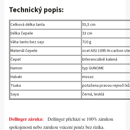
Technický popis:
Celková délka tanta
55,5 cm
Délka čepele
33 cm
Váha tanto bez sayi
710 g
Materiál čepele
ocel AISI 1095 Hi-carbon st
Čepel
Diferenciálně kalená
Hamon
typ GUNOME
Habaki
mosaz
Tsuka
potažena pravou rejnočí ků
Saya
černá, lesklá
.
Dellinger záruka:
Dellinger přichází se 100% zárukou
spokojenosti nebo zárukou vrácení peněz bez rizika.