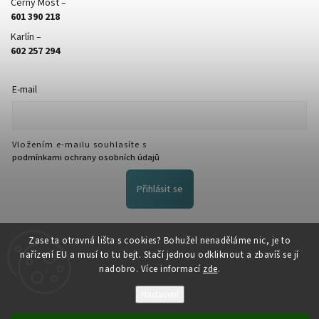
Černý Most –
601 390 218
Karlín –
602 257 294
E-mail
Vložením e-mailu souhlasíte s
podmínkami ochrany osobních údajů
Přihlásit se
FACEBOOK
Zase ta otravná lišta s cookies? Bohužel nenaděláme nic, je to
nařízení EU a musí to tu bejt. Stačí jednou odkliknout a zbavíš se jí
nadobro. Více informací
zde
.
Nastavení