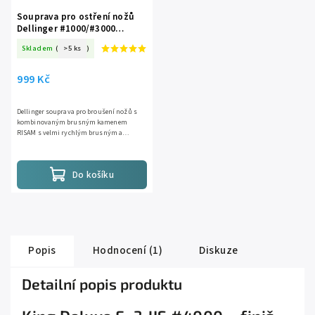
Souprava pro ostření nožů
Dellinger #1000/#3000
Premium, kombinovaný
Skladem
(
>5 ks
)
kámen, stojánek a vodítko
999 Kč
Dellinger souprava pro broušení nožů s
kombinovaným brusným kamenem
RISAM s velmi rychlým brusným a
leštícím efektem, bambusovým
podstavcem a vodítkem pro snadnější
udržení úhlu...
Do košíku
Popis
Hodnocení (1)
Diskuze
Detailní popis produktu