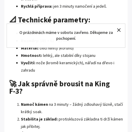
Rychlá příprava:
jen 3 minuty namočení a jedeš.
📐 Technické parametry:
O prázdninách máme v sobotu zavřeno. Děkujeme za
Zrnitost JIS:
#4000
pochopení.
Rozměry:
185 × 62 × 15 mm
Materiál:
oxid hlinitý (korund)
Hmotnost:
lehký, ale stabilní díky stojanu
Využití:
nože (kromě keramických), nářadí na dřevo i
zahradu
🚀 Jak správně brousit na King
F‑3?
Namoč kámen
na 3 minuty – žádný zdlouhavý lázně, stačí
krátký soak.
Stabilita je základ:
protiskluzová základna ti drží kámen
jak přibitej.