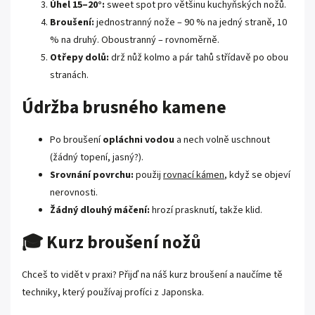
Úhel 15–20°:
sweet spot pro většinu kuchyňských nožů.
Broušení:
jednostranný nože – 90 % na jedný straně, 10
% na druhý. Oboustranný – rovnoměrně.
Otřepy dolů:
drž nůž kolmo a pár tahů střídavě po obou
stranách.
Údržba brusného kamene
Po broušení
opláchni vodou
a nech volně uschnout
(žádný topení, jasný?).
Srovnání povrchu:
použij
rovnací kámen
, když se objeví
nerovnosti.
Žádný dlouhý máčení:
hrozí prasknutí, takže klid.
🎓 Kurz broušení nožů
Chceš to vidět v praxi? Přijď na náš
kurz broušení
a naučíme tě
techniky, který používaj profíci z Japonska.