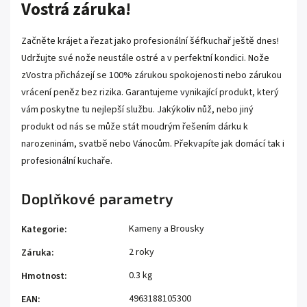
Vostrá záruka!
Začněte krájet a řezat jako profesionální šéfkuchař ještě dnes!
Udržujte své nože neustále ostré a v perfektní kondici. Nože
zVostra přicházejí se 100% zárukou spokojenosti nebo zárukou
vrácení peněz bez rizika. Garantujeme vynikající produkt, který
vám poskytne tu nejlepší službu. Jakýkoliv nůž, nebo jiný
produkt od nás se může stát moudrým řešením dárku k
narozeninám, svatbě nebo Vánocům. Překvapíte jak domácí tak i
profesionální kuchaře.
Doplňkové parametry
Kameny a Brousky
Kategorie
:
2 roky
Záruka
:
0.3 kg
Hmotnost
:
4963188105300
EAN
: