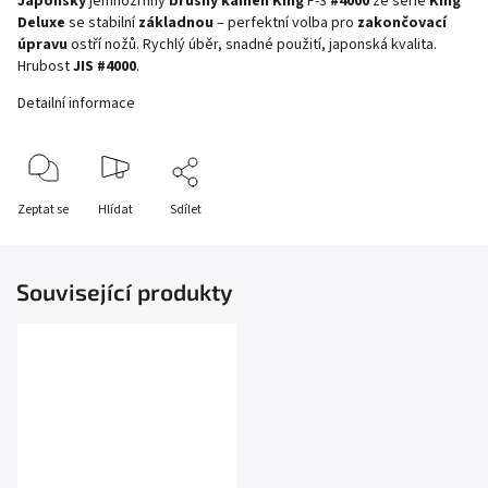
Japonský
jemnozrnný
brusný kámen King
F-3
#4000
ze série
King
Deluxe
se stabilní
základnou
– perfektní volba pro
zakončovací
úpravu
ostří nožů. Rychlý úběr, snadné použití, japonská kvalita.
Hrubost
JIS #4000
.
Detailní informace
Zeptat se
Hlídat
Sdílet
Související produkty