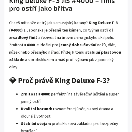
King Deluxe F‑3 JIS #4000 – finiš
pro ostří jako břitva
Chceš mít nože ostrý jak samurajský katany?
King Deluxe F‑3
(#4000)
z Japonska je přesně ten kámen, co tvýmu ostří dá
zrcadlový finiš
a řezivost na úrovni chirurgickýho skalpelu.
Zrnitost
#4000
je ideální pro
jemný dobrušování
nožů, dlát,
nůžek nebo přesnýho nářadí. Přidej k tomu
stabilní plastovou
základnu
s protiskluzem a máš profi výbavu jak z japonský
dílny.
💎 Proč právě King Deluxe F‑3?
Zrnitost #4000:
perfektní na závěrečný leštění a super
jemný ostří.
Kvalitní korund:
rovnoměrnej úběr, nulový drama a
dlouhá životnost.
Stabilní stojan:
protiskluzová základna pro bezpečný
broušení.