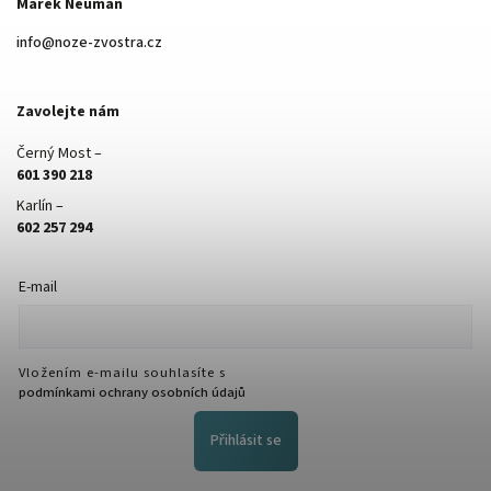
Marek Neuman
info
@
noze-zvostra.cz
Zavolejte nám
Černý Most –
601 390 218
Karlín –
602 257 294
E-mail
Vložením e-mailu souhlasíte s
podmínkami ochrany osobních údajů
Přihlásit se