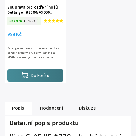
Souprava pro ostření nožů
Dellinger #1000/#3000
Premium, kombinovaný
Skladem
(
>5 ks
)
kámen, stojánek a vodítko
999 Kč
Dellinger souprava pro broušení nožů s
kombinovaným brusným kamenem
RISAM s velmi rychlým brusným a
leštícím efektem, bambusovým
podstavcem a vodítkem pro snadnější
udržení úhlu...
Do košíku
Popis
Hodnocení
Diskuze
Detailní popis produktu