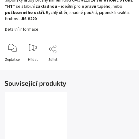
Japonský hrubý brusný kámen KING G-45 #220 ze série
HOME STONE
“HT”
se stabilní
základnou
– ideální pro
opravu
tupého, nebo
poškozeného ostří
. Rychlý úběr, snadné použití, japonská kvalita.
Hrubost
JIS #220
.
Detailní informace
Zeptat se
Hlídat
Sdílet
Související produkty