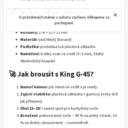
📐 Technické parametry:
O prázdninách máme v sobotu zavřeno. Děkujeme za
pochopení.
Zrnitost JIS:
#220
Rozměry:
176 × 52 × 15 mm
Materiál:
oxid hlinitý (korund)
Podložka:
protiskluzová plastová základna
Namáčení:
krátký soak ve vodě (3–5 min), žádný
dlouhodobý koupání
🚀 Jak brousit s King G-45?
Namoč kámen:
pár minut ve vodě a je ready.
Zajisti stabilitu:
plastová základna + gumový prvky drží
jak přilepený.
Úhel 15–20°:
sweet spot pro kuchyňský nože.
Broušení:
jednostranný nože – 90 % na jedný straně, 10
% na druhý; oboustranný – rovnoměrně.