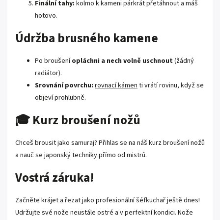
Finální tahy:
kolmo k kameni párkrát přetáhnout a máš
hotovo.
Údržba brusného kamene
Po broušení
opláchni a nech volně uschnout
(žádný
radiátor).
Srovnání povrchu:
rovnací kámen
ti vrátí rovinu, když se
objeví prohlubně.
🎓 Kurz broušení nožů
Chceš brousit jako samuraj? Přihlas se na náš
kurz broušení nožů
a nauč se japonský techniky přímo od mistrů.
Vostrá záruka!
Začněte krájet a řezat jako profesionální šéfkuchař ještě dnes!
Udržujte své nože neustále ostré a v perfektní kondici. Nože