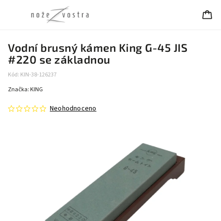
Vodní brusný kámen King G-45 JIS
#220 se základnou
Kód:
KIN-38-126237
Značka:
KING
Neohodnoceno