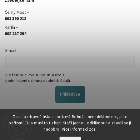
Zavolejte nám
Černý Most –
601 390 218
Karlín –
602 257 294
E-mail
Vložením e-mailu souhlasíte s
podmínkami ochrany osobních údajů
Přihlásit se
FACEBOOK
Zase ta otravná lišta s cookies? Bohužel nenaděláme nic, je to
nařízení EU a musí to tu bejt. Stačí jednou odkliknout a zbavíš se jí
nadobro. Více informací
zde
.