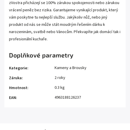
zVostra přicházejí se 100% zárukou spokojenosti nebo zárukou
vrácení peněz bez rizika. Garantujeme vynikající produkt, který
vám poskytne tu nejlepší službu. Jakýkoliv nůž, nebo jiný
produkt od nás se může stát moudrým řešením dárku k
narozeninám, svatbě nebo Vánocům. Překvapíte jak domácí tak i
profesionální kuchaře.
Doplňkové parametry
Kameny a Brousky
Kategorie
:
2 roky
Záruka
:
0.3 kg
Hmotnost
:
4963188126237
EAN
: