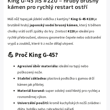
King G-45 JIS #220 – hrubý brusný
kámen pro rychlý restart ostří
Máš nůž tupej jak jídelní vidlička z kantýny?
King G-45 #220
je
brutálně hrubý
japonský vodní brusný kámen
, který ti během
chvilky vrátí ostří zpátky do hry. Zrnitost
#220
je ideální pro
rychlé přebroušení, obnovu geometrie čepele nebo odstranění
vrypů a zoubků, které ti z nože dělají utrpení.
💪 Proč King G-45?
Agresivní úběr materiálu:
ideální na tupý nebo
poškozený nože.
Stabilní základna:
plastová podložka s gumou drží
kámen jak přibitej.
Materiál korund:
super odolný oxid hlinitý pro rychlej a
rovnoměrnej výkon.
Univerzální použití:
kromě kuchyňských nožů zvládne i
dláta, hoblíky nebo zahradnický nářadí.