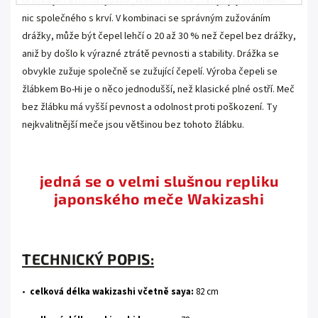
drážka je často nazývána „krevní drážka“, i když její účel nemá
nic společného s krví. V kombinaci se správným zužováním
drážky, může být čepel lehčí o 20 až 30 % než čepel bez drážky,
aniž by došlo k výrazné ztrátě pevnosti a stability. Drážka se
obvykle zužuje společně se zužující čepelí. Výroba čepeli se
žlábkem Bo-Hi je o něco jednodušší, než klasické plné ostří. Meč
bez žlábku má vyšší pevnost a odolnost proti poškození. Ty
nejkvalitnější meče jsou většinou bez tohoto žlábku.
.
jedná se o velmi slušnou repliku
japonského meče Wakizashi
.
TECHNICKÝ POPIS:
•
celková délka wakizashi včetně saya:
82
cm