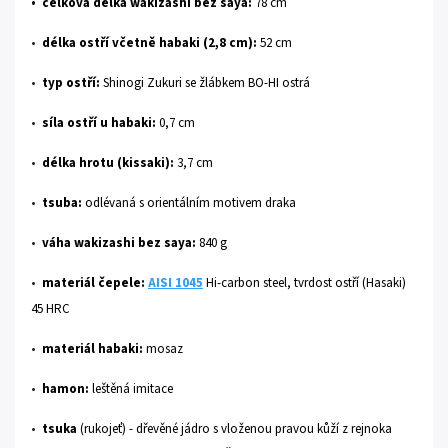
•
celková délka wakizashi bez saya:
7
8 cm
•
délka ostří včetně habaki (2,8 cm):
52 cm
•
typ ostří:
Shinogi Zukuri se žlábkem BO-HI ostrá
•
síla ostří u habaki:
0,7 cm
•
délka hrotu (kissaki):
3,7 cm
•
tsuba:
odlévaná s orientálním motivem draka
•
váha wakizashi bez saya:
840 g
•
materiál čepele:
AISI 1045
Hi-carbon steel, tvrdost ostří (Hasaki)
45 HRC
•
materiál habaki:
mosaz
•
hamon:
leštěná imitace
•
tsuka
(rukojeť) - dřevěné jádro s vloženou pravou kůží z rejnoka