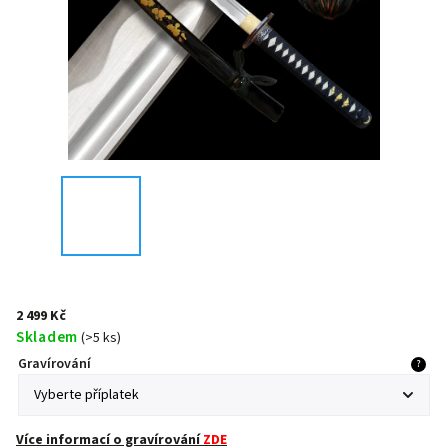
2 499 Kč
Skladem
(
>5 ks
)
Gravírování
?
Více informací o gravírování
ZDE