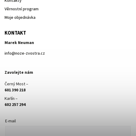
Kontakty
Věrnostní program
Moje objednávka
KONTAKT
Marek Neuman
info
@
noze-zvostra.cz
Zavolejte nám
Černý Most –
601 390 218
Karlín –
602 257 294
E-mail