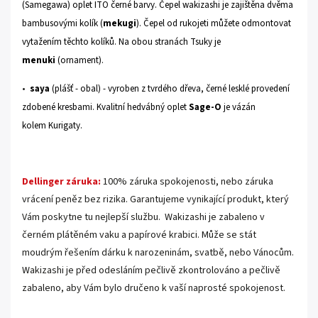
(Samegawa) oplet ITO černé barvy. Čepel wakizashi je zajištěna dvěma
bambusovými kolík (
mekugi
). Čepel od rukojeti můžete odmontovat
vytažením těchto kolíků. Na obou stranách Tsuky je
menuki
(ornament).
•
saya
(plášť - obal) - vyroben z tvrdého dřeva, černé lesklé provedení
zdobené kresbami. Kvalitní hedvábný oplet
Sage-O
je vázán
kolem Kurigaty.
.
Dellinger záruka:
100% záruka spokojenosti, nebo záruka
vrácení peněz bez rizika. Garantujeme vynikající produkt, který
Vám poskytne tu nejlepší službu. Wakizashi je zabaleno v
černém plátěném vaku a papírové krabici. Může se stát
moudrým řešením dárku k narozeninám, svatbě, nebo Vánocům.
Wakizashi je před odesláním pečlivě zkontrolováno a pečlivě
zabaleno, aby Vám bylo dručeno k vaší naprosté spokojenost.