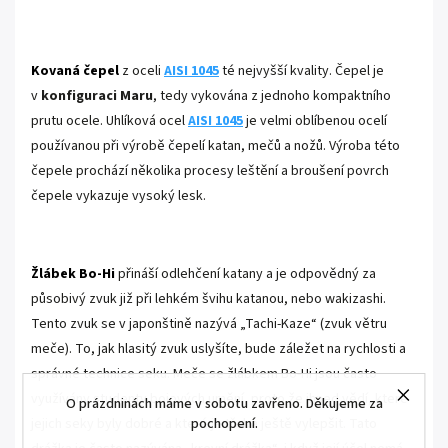
.
K
ovaná čepel
z oceli
AISI 1045
té nejvyšší kvality. Čepel je
v
konfiguraci Maru
, tedy vykována z jednoho kompaktního
prutu ocele.
Uhlíková ocel
AISI 1045
je velmi oblíbenou ocelí
používanou při výrobě čepelí katan, mečů a nožů. Výroba této
čepele prochází několika procesy leštění a broušení povrch
čepele vykazuje vysoký lesk.
.
Žlábek Bo-Hi
přináší odlehčení katany a je odpovědný za
působivý zvuk již při lehkém švihu katanou, nebo wakizashi.
Tento zvuk se v japonštině nazývá „Tachi-Kaze“ (zvuk větru
meče). To, jak hlasitý zvuk uslyšíte, bude záležet na rychlosti a
správné technice seku. Meče se žlábkem Bo-Hi jsou často
využívány studenty bojových umění, proto že ihned vědí, které
O prázdninách máme v sobotu zavřeno. Děkujeme za
jejich seky byly dobré a které je třeba ještě vylepšit.
Tato
pochopení.