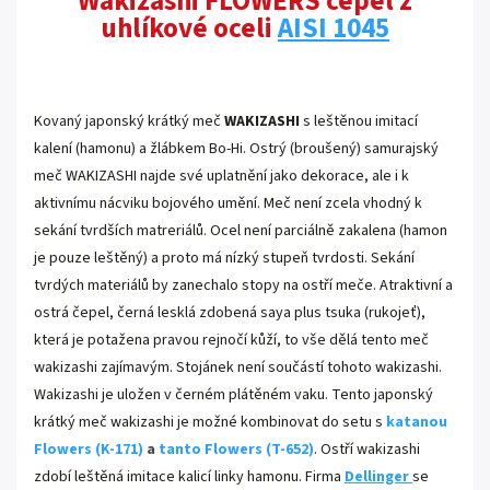
Wakizashi FLOWERS čepel z
uhlíkové oceli
AISI 1045
.
Kovaný japonský krátký meč
WAKIZASHI
s leštěnou imitací
kalení (hamonu) a žlábkem Bo-Hi. Ostrý (broušený) samurajský
meč WAKIZASHI najde své uplatnění jako dekorace, ale i k
aktivnímu nácviku bojového umění. Meč není zcela vhodný k
sekání tvrdších matreriálů. Ocel není parciálně zakalena (hamon
je pouze leštěný) a proto má nízký stupeň tvrdosti. Sekání
tvrdých materiálů by zanechalo stopy na ostří meče. Atraktivní a
ostrá čepel, černá lesklá zdobená saya plus tsuka (rukojeť),
která je potažena pravou rejnočí kůží, to vše dělá tento meč
wakizashi zajímavým. Stojánek není součástí tohoto wakizashi.
Wakizashi je uložen v černém plátěném vaku. Tento japonský
krátký meč wakizashi je možné kombinovat do setu s
katanou
Flowers (K-171)
a
tanto Flowers (T-652)
.
Ostří wakizashi
zdobí leštěná imitace kalicí linky hamonu.
Firma
Dellinger
se