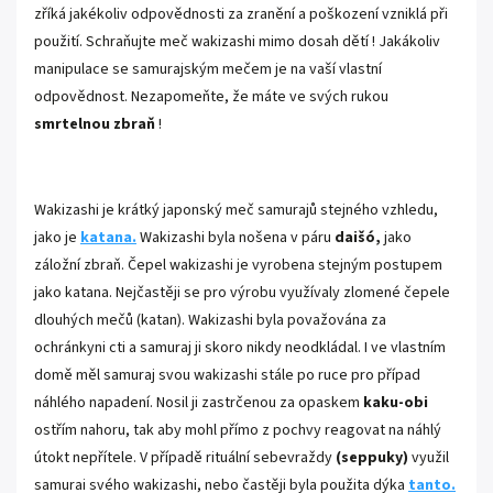
zříká jakékoliv odpovědnosti za zranění a poškození vzniklá při
použití. Schraňujte meč wakizashi mimo dosah dětí ! Jakákoliv
manipulace se samurajským mečem je na vaší vlastní
odpovědnost. Nezapomeňte, že máte ve svých rukou
smrtelnou zbraň
!
.
Wakizashi je krátký japonský meč samurajů stejného vzhledu,
jako je
katana
.
Wakizashi byla nošena v páru
daišó,
jako
záložní zbraň. Čepel wakizashi je vyrobena stejným postupem
jako katana. Nejčastěji se pro výrobu využívaly zlomené čepele
dlouhých mečů (katan). Wakizashi byla považována za
ochránkyni cti a samuraj ji skoro nikdy neodkládal. I ve vlastním
domě měl samuraj svou wakizashi stále po ruce pro případ
náhlého napadení. Nosil ji zastrčenou za opaskem
kaku-obi
ostřím nahoru, tak aby mohl přímo z pochvy reagovat na náhlý
útokt nepřítele. V případě rituální sebevraždy
(seppuky)
využil
samurai svého wakizashi, nebo častěji byla použita dýka
tanto.