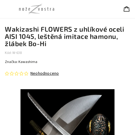
Wakizashi FLOWERS z uhlíkové oceli
AISI 1045, leštěná imitace hamonu,
žlábek Bo-Hi
Kód:
W-638
Značka:
Kawashima
Neohodnoceno