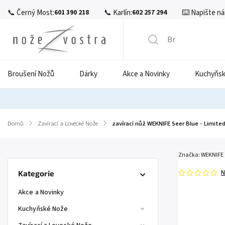
📞 Černý Most:
📞 Karlín:
⌨️ Napište ná
601 390 218
602 257 294
Broušení Nožů
Dárky
Akce a Novinky
Kuchyňsk
Domů
/
Zavírací a Lovecké Nože
/
zavírací nůž WEKNIFE Seer Blue - Limited
Značka:
WEKNIFE
N
Kategorie
Akce a Novinky
Kuchyňské Nože