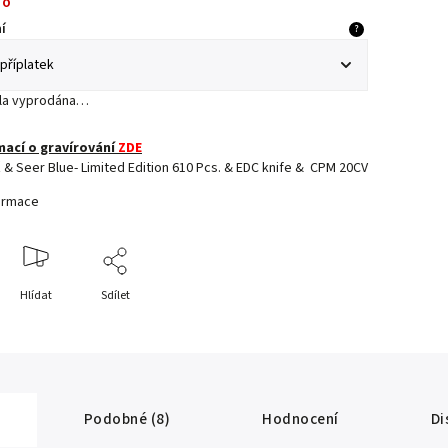
no
í
?
yla vyprodána…
mací o gravírování
ZDE
ž & Seer Blue- Limited Edition 610 Pcs. & EDC knife & CPM 20CV
formace
Hlídat
Sdílet
Podobné (8)
Hodnocení
Di