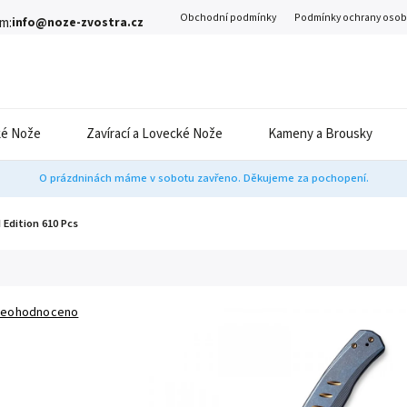
Obchodní podmínky
Podmínky ochrany osob
m:
info@noze-zvostra.cz
é Nože
Zavírací a Lovecké Nože
Kameny a Brousky
O prázdninách máme v sobotu zavřeno. Děkujeme za pochopení.
 Edition 610 Pcs
eohodnoceno