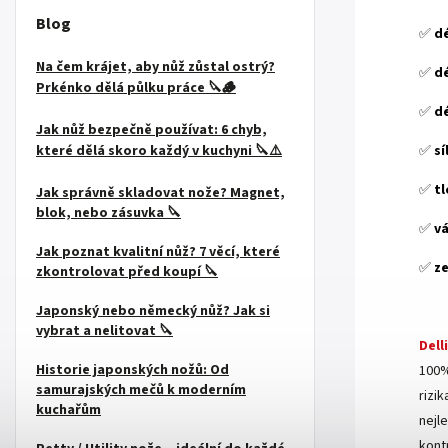
Blog
✅
dé
Na čem krájet, aby nůž zůstal ostrý?
✅
dé
Prkénko dělá půlku práce 🔪🪵
✅
dé
Jak nůž bezpečně používat: 6 chyb,
✅
sí
které dělá skoro každý v kuchyni 🔪⚠️
✅
tl
Jak správně skladovat nože? Magnet,
blok, nebo zásuvka 🔪
✅
vá
Jak poznat kvalitní nůž? 7 věcí, které
✅
z
zkontrolovat před koupí 🔪
.
Japonský nebo německý nůž? Jak si
vybrat a nelitovat 🔪
Dell
Historie japonských nožů: Od
100%
samurajských mečů k moderním
rizi
kuchařům
nejle
kont