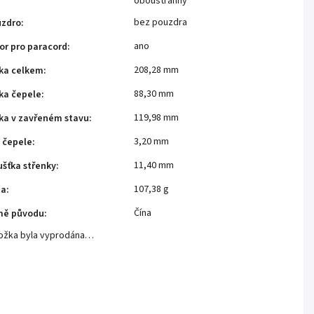
oboustranný
bez pouzdra
uzdro
:
ano
or pro paracord
:
208,28 mm
ka celkem
:
88,30 mm
ka čepele
:
119,98 mm
ka v zavřeném stavu
:
3,20 mm
a čepele
:
11,40 mm
ušťka střenky
:
107,38 g
ha
:
Čína
mě původu
:
ožka byla vyprodána…