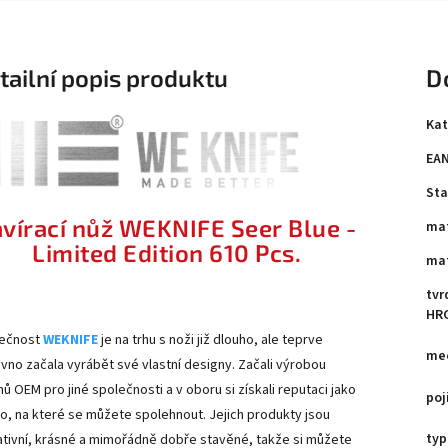
tailní popis produktu
D
Kat
EA
Sta
avírací nůž WEKNIFE Seer Blue -
mat
Limited Edition 6
10 Pcs.
mat
tvr
HR
ečnost
WEKNIFE
je na trhu s noži již dlouho, ale teprve
mec
vno začala vyrábět své vlastní designy. Začali výrobou
hů OEM pro jiné společnosti a v oboru si získali reputaci jako
poj
o, na které se můžete spolehnout. Jejich produkty jsou
typ
ativní, krásné a mimořádně dobře stavěné, takže si můžete