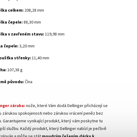
lka celkem:
208,28 mm
lka čepele:
88,30 mm
lka v zavřeném stavu:
119,98 mm
la čepele:
3,20 mm
oušťka střenky:
11,40 mm
ha:
107,38 g
emě původu:
Čína
inger záruka:
nože, které Vám dodá Dellinger přicházejí se
 zárukou spokojenosti nebo zárukou vrácení peněz bez
ka. Garantujeme vynikající produkt, který vám poskytne tu
pší službu. Každý produkt, který Dellinger nabízí je pečlivě
rolován a může se stát
moudrým řešením dárku k