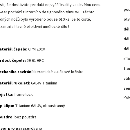
jisti, že dostáváte produkt nejvyšší kvality za skvělou cenu.
po
Seer pochází z interního designového týmu WE. Těchto
dných nožů bylo vyrobeno pouze 610 ks. Je to čisté,
otv
zantní a hlavně efektivní umělecké dílo !
dél
dél
dél
teriál čepele:
CPM 20CV
síl
rdost čepele:
59-61 HRC
tlo
chanika zavírání:
keramické kuličkové ložisko
vá
teriál rukojeti:
6AL4V Titanium
ze
jistka:
frame lock
Pol
p klipu:
Titanium 6AL4V, oboustranný
ouzdro:
bez pouzdra
tvor pro paracord:
ano