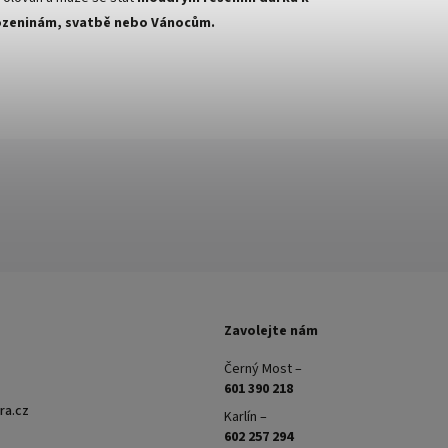
ozeninám, svatbě nebo Vánocům.
Zavolejte nám
Černý Most –
601 390 218
ra.cz
Karlín –
602 257 294