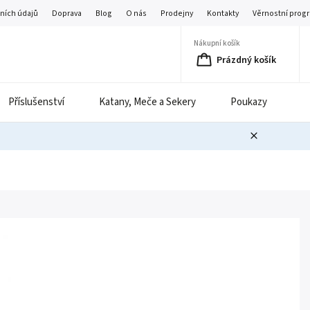
ních údajů
Doprava
Blog
O nás
Prodejny
Kontakty
Věrnostní prog
Nákupní košík
Prázdný košík
Příslušenství
Katany, Meče a Sekery
Poukazy
B