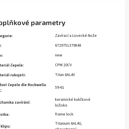
oplňkové parametry
Zavírací a Lovecké Nože
egorie
:
6729751379848
N
:
new
v
:
CPM 20CV
eriál čepele
:
Titan 6AL4V
eriál rukojeti
:
dost čepele dle Rockwella
59-61
C
:
keramické kuličkové
hanika zavírání
:
ložisko
frame lock
istka
:
Titanium 6AL4V,
 klipu
: