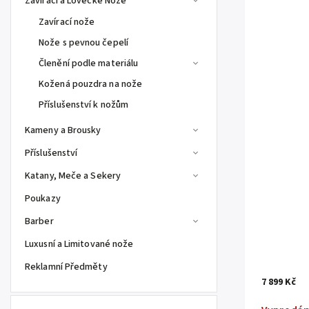
Zavírací a Lovecké Nože
Zavírací nože
Nože s pevnou čepelí
Členění podle materiálu
Kožená pouzdra na nože
Příslušenství k nožům
Kameny a Brousky
Příslušenství
Katany, Meče a Sekery
Poukazy
Barber
Luxusní a Limitované nože
Reklamní Předměty
7 899 Kč