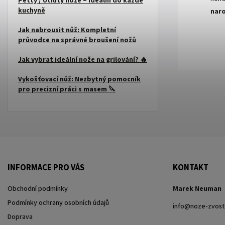
Petty / Utility nože – ideální do každé
kuchyně
nar
Jak nabrousit nůž: Kompletní
průvodce na správné broušení nožů
Jak vybrat ideální nože na grilování? 🔥
Vykošťovací nůž: Nezbytný pomocník
pro precizní práci s masem 🔪
INFORMACE PRO VÁS
KONTAKT
Obchodní podmínky
Marek Neuman
Podmínky ochrany osobních údajů
info
@
noze-zvost
Doprava