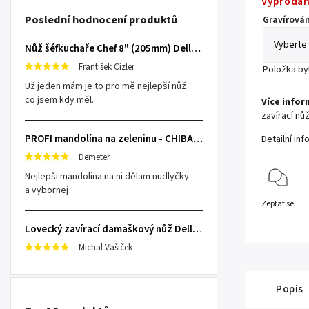
Vyprodá
Poslední hodnocení produktů
Gravírován
Nůž šéfkuchaře Chef 8" (205mm) Dellinger TOIVO - Professional Damascus
František Cízler
Položka b
Už jeden mám je to pro mě nejlepší nůž
co jsem kdy měl.
Více infor
zavírací nů
PROFI mandolína na zeleninu - CHIBA Japan, sengiri slicekun
Detailní in
Demeter
Nejlepši mandolina na ni dělam nudlyčky
a vybornej
Zeptat se
Lovecký zavírací damaškový nůž Dellinger Damask Star
Michal Vašiček
Popis