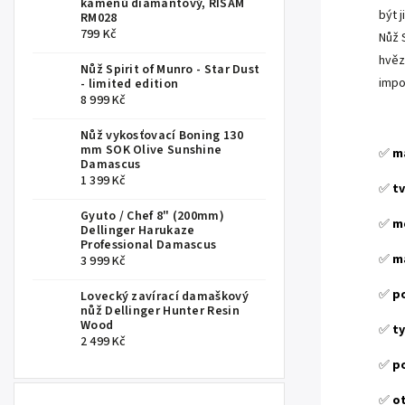
kamenů diamantový, RISAM
být 
RM028
799 Kč
Nůž 
hvěz
Nůž Spirit of Munro - Star Dust
impo
- limited edition
8 999 Kč
.
Nůž vykosťovací Boning 130
mm SOK Olive Sunshine
✅
ma
Damascus
1 399 Kč
✅
tv
Gyuto / Chef 8" (200mm)
✅
me
Dellinger Harukaze
Professional Damascus
✅
ma
3 999 Kč
✅
po
Lovecký zavírací damaškový
nůž Dellinger Hunter Resin
Wood
✅
ty
2 499 Kč
✅
p
✅
o