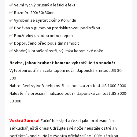
✅ Velmi rychlý brusný a leštící efekt
✅ Rozměr: 200x80x30mm
✅ Vyroben ze syntetického Korundu
✅ Dodáván s gumovou protiskluzovou podložkou
✅ Použitelný s vodou nebo olejem
✅ Doporučeno před použitím namočit
✅ Vhodný k broušení ostří, výjimka keramické nože
Nevíte, jakou hrubost kamene vybrat? Je to snadné:
Vytvoření ostří na zcela tupém noži - Japonská zrnitost JIS 80-
800
Nabroušení vytvořeného ostří - Japonská zrnitost JIS 1000-3000
Naleštění a precizní finalizace ostří - Japonská zrnitost JIS 3000-
30 000
Vostrá Záruka!
Začněte krájet a řezat jako profesionální
šéfkuchař ještě dnes! Udržujte své nože neustále ostré a v
perfektní kondici. Nože zVostra přicházejí se 100% zárukou