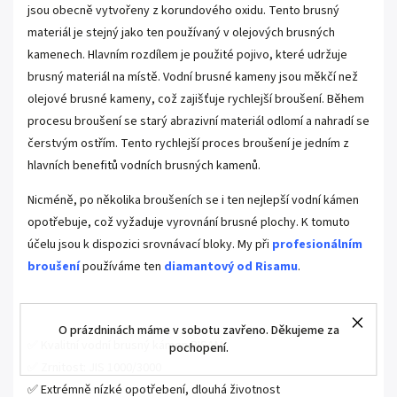
jsou obecně vytvořeny z korundového oxidu. Tento brusný
materiál je stejný jako ten používaný v olejových brusných
kamenech. Hlavním rozdílem je použité pojivo, které udržuje
brusný materiál na místě. Vodní brusné kameny jsou měkčí než
olejové brusné kameny, což zajišťuje rychlejší broušení. Během
procesu broušení se starý abrazivní materiál odlomí a nahradí se
čerstvým ostřím. Tento rychlejší proces broušení je jedním z
hlavních benefitů vodních brusných kamenů.
Nicméně, po několika broušeních se i ten nejlepší vodní kámen
opotřebuje, což vyžaduje vyrovnání brusné plochy. K tomuto
účelu jsou k dispozici srovnávací bloky. My při
profesionálním
broušení
používáme ten
diamantový od Risamu
.
O prázdninách máme v sobotu zavřeno. Děkujeme za
✅ Kvalitní vodní brusný kámen RISAM
pochopení.
✅ Zrnitost: JIS 1000/3000
✅ Extrémně nízké opotřebení, dlouhá životnost