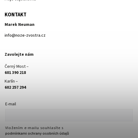
KONTAKT
Marek Neuman
info
@
noze-zvostra.cz
Zavolejte nám
Černý Most –
601 390 218
Karlín –
602 257 294
E-mail
Vložením e-mailu souhlasíte s
podmínkami ochrany osobních údajů