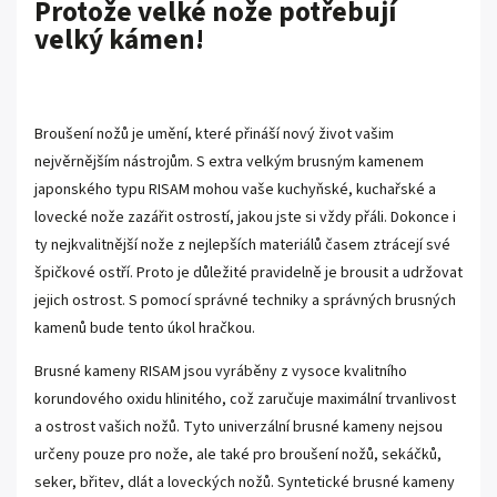
Protože velké nože potřebují
velký kámen!
Broušení nožů je umění, které přináší nový život vašim
nejvěrnějším nástrojům. S extra velkým brusným kamenem
japonského typu RISAM mohou vaše kuchyňské, kuchařské a
lovecké nože zazářit ostrostí, jakou jste si vždy přáli. Dokonce i
ty nejkvalitnější nože z nejlepších materiálů časem ztrácejí své
špičkové ostří. Proto je důležité pravidelně je brousit a udržovat
jejich ostrost. S pomocí správné techniky a správných brusných
kamenů bude tento úkol hračkou.
Brusné kameny RISAM jsou vyráběny z vysoce kvalitního
korundového oxidu hlinitého, což zaručuje maximální trvanlivost
a ostrost vašich nožů. Tyto univerzální brusné kameny nejsou
určeny pouze pro nože, ale také pro broušení nožů, sekáčků,
seker, břitev, dlát a loveckých nožů. Syntetické brusné kameny