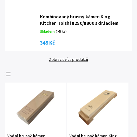
Kombinovaný brusný kámen King
Kitchen Toishi #250/#800 s držadlem
Skladem
(
>5 ks
)
349 Kč
Zobrazit více produktů
Nejprodávanější
Nejlevnější
Nejdražší
Abecedně
Vodní brusný kámen
Vodní brusný kámen King