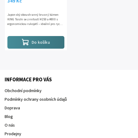
349 Kč
Japonský oboustranný brusný kámen
KING Toishi se zrnitostí #250 a #800 s
ergonomickou rukojetí – ideální pro rychlé
a bezpečné broušení kuchyňských nožů.
Rychlý úběr, snadné...
Do košíku
INFORMACE PRO VÁS
Obchodní podmínky
Podmínky ochrany osobních údajů
Doprava
Blog
O nás
Prodejny