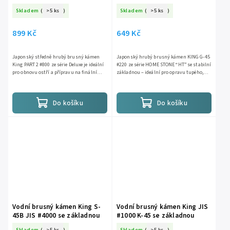
Skladem
(
>5 ks
)
Skladem
(
>5 ks
)
899 Kč
649 Kč
Japonský středně hrubý brusný kámen
Japonský hrubý brusný kámen KING G-45
King PART 2 #800 ze série Deluxe je ideální
#220 ze série HOME STONE “HT” se stabilní
pro obnovu ostří a přípravu na finální
základnou – ideální pro opravu tupého,
broušení. Rychlý úběr, snadné použití,
nebo poškozeného ostří. Rychlý úběr,
japonská kvalita....
snadné použití,...
Do košíku
Do košíku
Vodní brusný kámen King S-
Vodní brusný kámen King JIS
45B JIS #4000 se základnou
#1000 K-45 se základnou
Skladem
(
>5 ks
)
Skladem
(
>5 ks
)