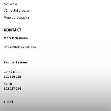
Kontakty
Věrnostní program
Moje objednávka
KONTAKT
Marek Neuman
info
@
noze-zvostra.cz
Zavolejte nám
Černý Most –
601 390 218
Karlín –
602 257 294
E-mail