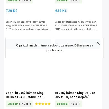
729 Kč
659 Kč
Japonský jemnozrnný brusný kámen
Japonský střednězrnný brusný kámen
King S-45B #4000 ze série HOME STONE
KING K-45B #1000 ze série HOME STONE
“HT” se stabilní základnou – ideální pro
“HT” se stabilní základnou – ideální pro
finální dobroušení ostří a dosažení vysoké
pravidelnou údržbu ostří. Rychlý úběr,
úrovně ostrosti. Rychlý...
snadné použití, japonská...
Do košíku
Do košíku
O prázdninách máme v sobotu zavřeno. Děkujeme za
pochopení.
Vodní brusný kámen King
Brusný kámen King Deluxe
Deluxe F‑3 JIS #4000 se
JIS #300, neabsorpční
základnou
Skladem
(
>5 ks
)
Skladem
(
>5 ks
)