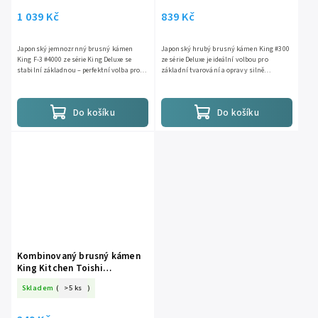
1 039 Kč
839 Kč
Japonský jemnozrnný brusný kámen
Japonský hrubý brusný kámen King #300
King F-3 #4000 ze série King Deluxe se
ze série Deluxe je ideální volbou pro
stabilní základnou – perfektní volba pro
základní tvarování a opravy silně
zakončovací úpravu ostří nožů. Rychlý
poškozeného ostří. Rychlý úběr, snadné
úběr, snadné použití,...
použití, japonská kvalita....
Do košíku
Do košíku
Kombinovaný brusný kámen
King Kitchen Toishi
#250/#800 s držadlem
Skladem
(
>5 ks
)