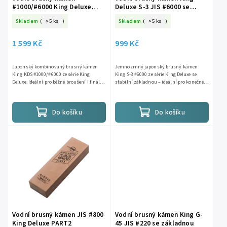
#1000/#6000 King Deluxe
Deluxe S‑3 JIS #6000 se
KDS, kombinovaný
základnou
Skladem
(
>5 ks
)
Skladem
(
>5 ks
)
1 599 Kč
999 Kč
Japonský kombinovaný brusný kámen
Jemnozrnný japonský brusný kámen
King KDS #1000/#6000 ze série King
King S-3 #6000 ze série King Deluxe se
Deluxe. Ideální pro běžné broušení i finální
stabilní základnou – ideální pro konečné
leštění ostří do zrcadlového lesku. Rychlý
leštění a ultra jemné nabroušení. Rychlý
úběr, snadné...
úběr, snadné použití,...
Do košíku
Do košíku
Vodní brusný kámen JIS #800
Vodní brusný kámen King G-
King Deluxe PART2
45 JIS #220 se základnou