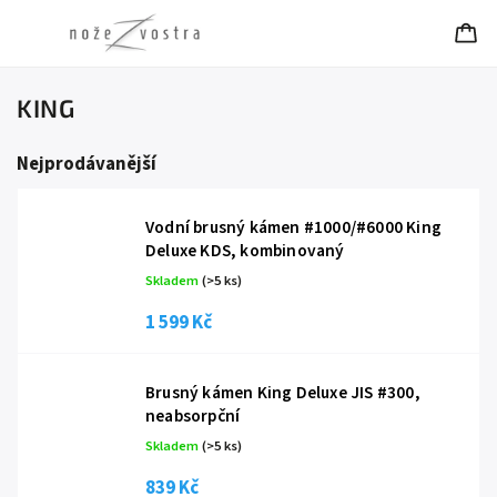
KING
Nejprodávanější
Vodní brusný kámen #1000/#6000 King
Deluxe KDS, kombinovaný
Skladem
(
>5 ks
)
1 599 Kč
Brusný kámen King Deluxe JIS #300,
neabsorpční
Skladem
(
>5 ks
)
839 Kč