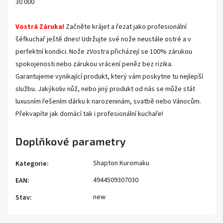
30 000
Vostrá Záruka!
Začněte krájet a řezat jako profesionální
šéfkuchař ještě dnes! Udržujte své nože neustále ostré a v
perfektní kondici. Nože zVostra přicházejí se 100% zárukou
spokojenosti nebo zárukou vrácení peněz bez rizika.
Garantujeme vynikající produkt, který vám poskytne tu nejlepší
službu. Jakýkoliv nůž, nebo jiný produkt od nás se může stát
luxusním řešením dárku k narozeninám, svatbě nebo Vánocům.
Překvapíte jak domácí tak i profesionální kuchaře!
Doplňkové parametry
Shapton Kuromaku
Kategorie
:
4944509307030
EAN
:
new
Stav
: