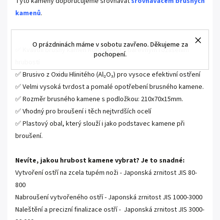
Tyto kameny doporučujeme srovnávat
srovnávačem brusných
kamenů
.
O prázdninách máme v sobotu zavřeno. Děkujeme za
✅ Kvalitní brusný kámen KUROMAKU s barevným rozlišením
pochopení.
hrubostí
✅ Brusivo z Oxidu Hlinitého (Al₂O₃) pro vysoce efektivní ostření
✅ Velmi vysoká tvrdost a pomalé opotřebení brusného kamene.
✅ Rozměr brusného kamene s podložkou: 210x70x15mm.
✅ Vhodný pro broušení i těch nejtvrdších ocelí
✅ Plastový obal, který slouží i jako podstavec kamene při
broušení.
Nevíte, jakou hrubost kamene vybrat? Je to snadné:
Vytvoření ostří na zcela tupém noži - Japonská zrnitost JIS 80-
800
Nabroušení vytvořeného ostří - Japonská zrnitost JIS 1000-3000
Naleštění a precizní finalizace ostří - Japonská zrnitost JIS 3000-