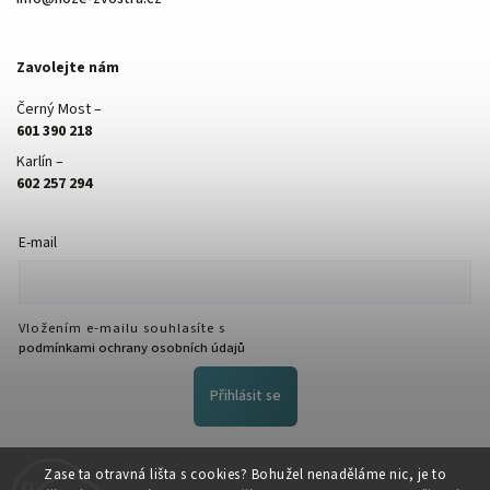
Zavolejte nám
Černý Most –
601 390 218
Karlín –
602 257 294
E-mail
Vložením e-mailu souhlasíte s
podmínkami ochrany osobních údajů
Přihlásit se
FACEBOOK
Zase ta otravná lišta s cookies? Bohužel nenaděláme nic, je to