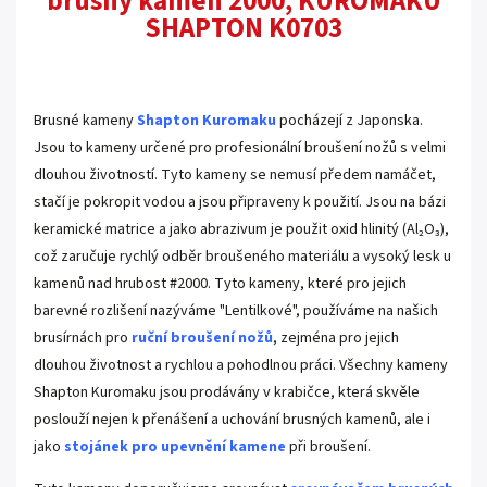
brusný kámen 2000, KUROMAKU
SHAPTON K0703
.
Brusné kameny
Shapton Kuromaku
pocházejí z Japonska.
Jsou to kameny určené pro profesionální broušení nožů s velmi
dlouhou životností. Tyto kameny se nemusí předem namáčet,
stačí je pokropit vodou a jsou připraveny k použití. Jsou na bázi
keramické matrice a jako abrazivum je použit oxid hlinitý (Al₂O₃),
což zaručuje rychlý odběr broušeného materiálu a vysoký lesk u
kamenů nad hrubost #2000. Tyto kameny, které pro jejich
barevné rozlišení nazýváme "Lentilkové", používáme na našich
brusírnách pro
ruční broušení nožů
, zejména pro jejich
dlouhou životnost a rychlou a pohodlnou práci. Všechny kameny
Shapton Kuromaku jsou prodávány v krabičce, která skvěle
poslouží nejen k přenášení a uchování brusných kamenů, ale i
jako
stojánek pro upevnění kamene
při broušení.