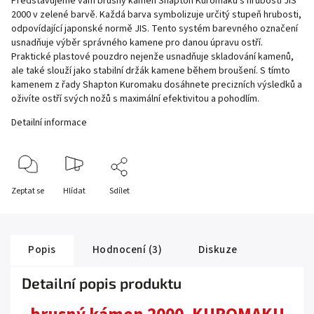
Představujeme vám brusný kámen Shapton Kuromaku s hrubostí JIS
2000 v zelené barvě. Každá barva symbolizuje určitý stupeň hrubosti,
odpovídající japonské normě JIS. Tento systém barevného označení
usnadňuje výběr správného kamene pro danou úpravu ostří.
Praktické plastové pouzdro nejenže usnadňuje skladování kamenů,
ale také slouží jako stabilní držák kamene během broušení. S tímto
kamenem z řady Shapton Kuromaku dosáhnete precizních výsledků a
oživíte ostří svých nožů s maximální efektivitou a pohodlím.
Detailní informace
Zeptat se
Hlídat
Sdílet
Popis
Hodnocení (3)
Diskuze
Detailní popis produktu