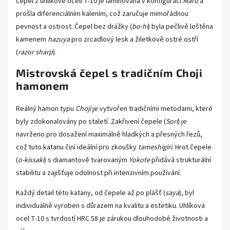
čepel z uhlíkové oceli T-10 je laminována v konfiguraci
Maru
a
prošla diferenciálním kalením, což zaručuje mimořádnou
pevnost a ostrost. Čepel bez drážky (
bo-hi
) byla pečlivě leštěna
kamenem
hazuya
pro zrcadlový lesk a žiletkově ostré ostří
(
razor sharp
).
Mistrovská čepel s tradičním Choji
hamonem
Reálný hamon typu
Choji
je vytvořen tradičními metodami, které
byly zdokonalovány po staletí. Zakřivení čepele (
Sori
) je
navrženo pro dosažení maximálně hladkých a přesných řezů,
což tuto katanu činí ideální pro zkoušky
tameshigiri
. Hrot čepele
(
o-kissaki
) s diamantově tvarovaným
Yokote
přidává strukturální
stabilitu a zajišťuje odolnost při intenzivním používání.
Každý detail této katany, od čepele až po plášť (
saya
), byl
individuálně vyroben s důrazem na kvalitu a estetiku. Uhlíková
ocel T-10 s tvrdostí HRC 58 je zárukou dlouhodobé životnosti a