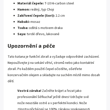
Materiál čepele:
T-10 Hi-carbon steel
Hamon:
reálný, typ Choji
Zakřivení čepele (Sori):
2.2 cm
Habaki:
mosaz
Tsuba:
odlitá s motivem draka
Saya:
tvrdé dřevo, lakované
Upozornění a péče
Tato katana je funkční zbraň a vyžaduje odpovědné zacházení.
Nepoužívejte ji na sekání větví, stromů nebo jako kontaktní
zbraň. Po každém použití čepel očistěte, ošetřete
konzervačním olejem a skladujte na suchém místě mimo dosah
dětí.
Vostrá záruka!
Začněte krájet a řezat jako
profesionální šéfkuchař ještě dnes! Udržujte své
nože neustále ostré a v perfektní kondici. Nože
zVostra přicházejí se 100% zárukou spokojenosti