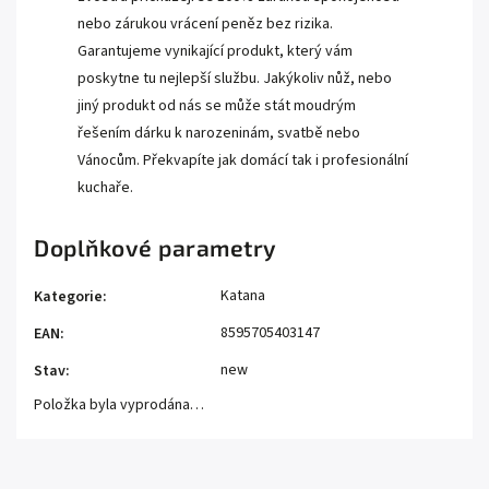
nebo zárukou vrácení peněz bez rizika.
Garantujeme vynikající produkt, který vám
poskytne tu nejlepší službu. Jakýkoliv nůž, nebo
jiný produkt od nás se může stát moudrým
řešením dárku k narozeninám, svatbě nebo
Vánocům. Překvapíte jak domácí tak i profesionální
kuchaře.
Doplňkové parametry
Katana
Kategorie
:
8595705403147
EAN
:
new
Stav
:
Položka byla vyprodána…