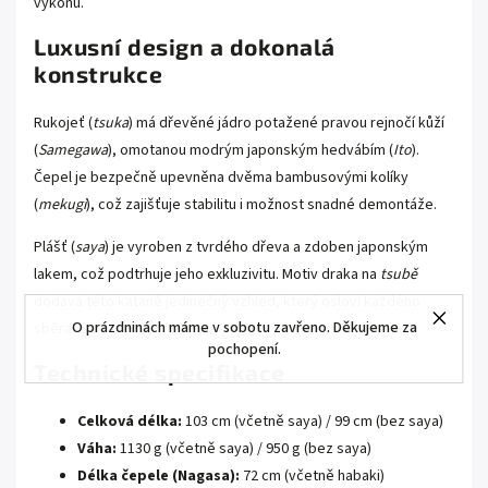
výkonu.
Luxusní design a dokonalá
konstrukce
Rukojeť (
tsuka
) má dřevěné jádro potažené pravou rejnočí kůží
(
Samegawa
), omotanou modrým japonským hedvábím (
Ito
).
Čepel je bezpečně upevněna dvěma bambusovými kolíky
(
mekugi
), což zajišťuje stabilitu i možnost snadné demontáže.
Plášť (
saya
) je vyroben z tvrdého dřeva a zdoben japonským
lakem, což podtrhuje jeho exkluzivitu. Motiv draka na
tsubě
dodává této kataně jedinečný vzhled, který osloví každého
O prázdninách máme v sobotu zavřeno. Děkujeme za
sběratele.
pochopení.
Technické specifikace
Celková délka:
103 cm (včetně saya) / 99 cm (bez saya)
Váha:
1130 g (včetně saya) / 950 g (bez saya)
Délka čepele (Nagasa):
72 cm (včetně habaki)