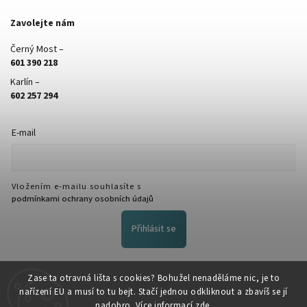
Zavolejte nám
Černý Most –
601 390 218
Karlín –
602 257 294
E-mail
Vložením e-mailu souhlasíte s
podmínkami ochrany osobních údajů
Přihlásit se
FACEBOOK
Zase ta otravná lišta s cookies? Bohužel nenaděláme nic, je to
nařízení EU a musí to tu bejt. Stačí jednou odkliknout a zbavíš se jí
nadobro. Více informací
zde
.