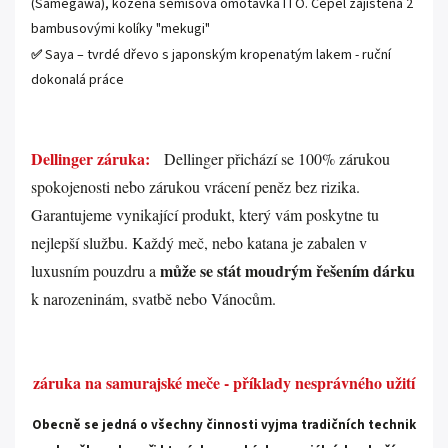
(Samegawa)
, kožená semišová omotávka ITO
. Čepel zajištěna 2
bambusovými kolíky "mekugi"
Saya – tvrdé dřevo s japonským kropenatým lakem - ruční
✅
dokonalá práce
.
Dellinger záruka:
Dellinger přichází se 100% zárukou
spokojenosti nebo zárukou vrácení peněz bez rizika.
Garantujeme vynikající produkt, který vám poskytne tu
nejlepší službu. Každý meč, nebo katana je zabalen v
může se stát moudrým řešením dárku
luxusním pouzdru a
k narozeninám, svatbě nebo Vánocům.
.
záruka na samurajské meče - příklady nesprávného užití
Obecně se jedná o všechny činnosti vyjma tradičních technik