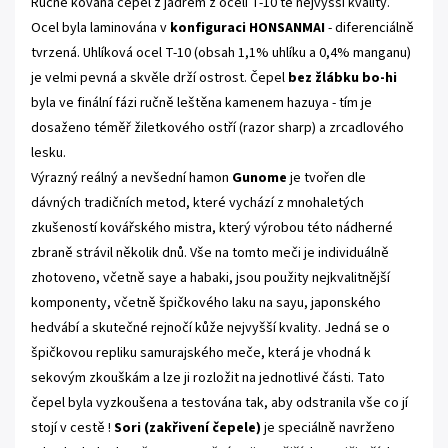
Ručně kovaná čepel z jádrem z oceli T-10 té nejvyšší kvality.
Ocel byla laminována v
konfiguraci HONSANMAI
- diferenciálně
tvrzená. Uhlíková ocel T-10 (obsah 1,1% uhlíku a 0,4% manganu)
je velmi pevná a skvěle drží ostrost. Čepel
bez žlábku bo-hi
byla ve finální fázi ručně leštěna kamenem hazuya - tím je
dosaženo téměř žiletkového ostří (razor sharp) a zrcadlového
lesku.
Výrazný reálný a nevšední hamon
Gunome
je tvořen dle
dávných tradičních metod, které vychází z mnohaletých
zkušeností kovářského mistra, který výrobou této nádherné
zbraně strávil několik dnů. Vše na tomto meči je individuálně
zhotoveno, včetně saye a habaki, jsou použity nejkvalitnější
komponenty, včetně špičkového laku na sayu, japonského
hedvábí a skutečné rejnočí kůže nejvyšší kvality. Jedná se o
špičkovou repliku samurajského meče, která je vhodná k
sekovým zkouškám a lze ji rozložit na jednotlivé části. Tato
čepel byla vyzkoušena a testována tak, aby odstranila vše co jí
stojí v cestě !
Sori (zakřivení čepele)
je speciálně navrženo