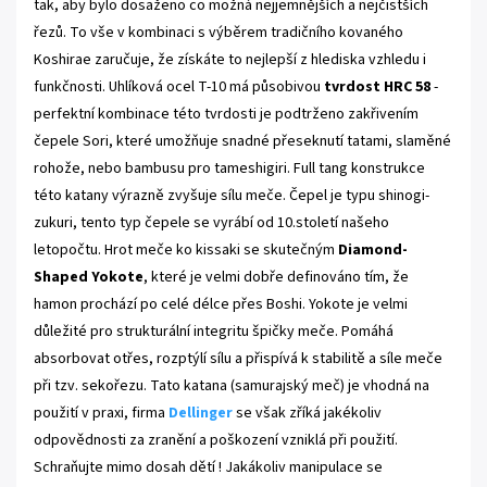
tak, aby bylo dosaženo co možná nejjemnějších a nejčistších
řezů. To vše v kombinaci s výběrem tradičního kovaného
Koshirae zaručuje, že získáte to nejlepší z hlediska vzhledu i
funkčnosti. Uhlíková ocel T-10 má působivou
tvrdost HRC 58
-
perfektní kombinace této tvrdosti je podtrženo zakřivením
čepele Sori, které umožňuje snadné přeseknutí tatami, slaměné
rohože, nebo bambusu pro tameshigiri. Full tang konstrukce
této katany výrazně zvyšuje sílu meče. Čepel je typu shinogi-
zukuri, tento typ čepele se vyrábí od 10.století našeho
letopočtu. Hrot meče ko kissaki se skutečným
Diamond-
Shaped Yokote
, které je velmi dobře definováno tím, že
hamon prochází po celé délce přes Boshi. Yokote je velmi
důležité pro strukturální integritu špičky meče. Pomáhá
absorbovat otřes, rozptýlí sílu a přispívá k stabilitě a síle meče
při tzv. sekořezu. Tato katana (samurajský meč) je vhodná na
použití v praxi, firma
Dellinger
se však zříká jakékoliv
odpovědnosti za zranění a poškození vzniklá při použití.
Schraňujte mimo dosah dětí ! Jakákoliv manipulace se