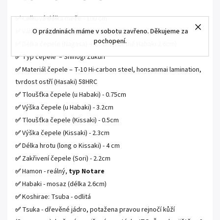
Celková délka meče - 100 cm
✅
O prázdninách máme v sobotu zavřeno. Děkujeme za
Váha meče - 1350 g včetně saya
✅
pochopení.
Délka čepele (Nagasa) – 73 cm (včetně Habaki 2.6cm)
✅
Typ čepele – Shinogi Zukuri
✅
Materiál čepele – T-10 Hi-carbon steel, honsanmai lamination,
✅
tvrdost ostří (Hasaki) 58HRC
Tloušťka čepele (u Habaki) - 0.75cm
✅
Výška čepele (u Habaki) - 3.2cm
✅
Tloušťka čepele (Kissaki) - 0.5cm
✅
Výška čepele (Kissaki) - 2.3cm
✅
Délka hrotu (long o Kissaki) - 4 cm
✅
Zakřivení čepele (Sori) - 2.2cm
✅
Hamon - reálný,
typ Notare
✅
Habaki - mosaz (délka 2.6cm)
✅
Koshirae: Tsuba - odlitá
✅
Tsuka - dřevěné jádro, potažena pravou rejnočí kůží
✅