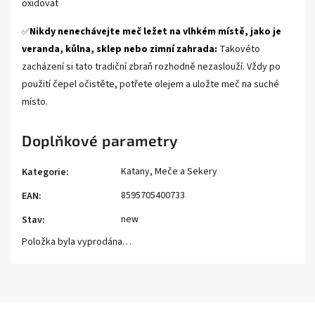
oxidovat
Nikdy nenechávejte meč ležet na vlhkém místě, jako je
✅
veranda, kůlna, sklep nebo zimní zahrada:
Takovéto
zacházení si tato tradiční zbraň rozhodně nezaslouží. Vždy po
použití čepel očistěte, potřete olejem a uložte meč na suché
místo.
Doplňkové parametry
Katany, Meče a Sekery
Kategorie
:
8595705400733
EAN
:
new
Stav
:
Položka byla vyprodána…