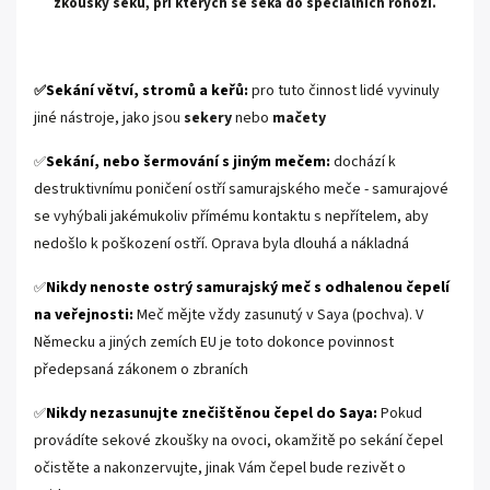
zkoušky seku, při kterých se seká do speciálních rohoží.
.
Sekání větví, stromů a keřů:
pro tuto činnost lidé vyvinuly
✅
jiné nástroje, jako jsou
sekery
nebo
mačety
Sekání, nebo šermování s jiným mečem:
dochází k
✅
destruktivnímu poničení ostří samurajského meče - samurajové
se vyhýbali jakémukoliv přímému kontaktu s nepřítelem, aby
nedošlo k poškození ostří. Oprava byla dlouhá a nákladná
Nikdy nenoste ostrý samurajský meč s odhalenou čepelí
✅
na veřejnosti:
Meč mějte vždy zasunutý v Saya (pochva). V
Německu a jiných zemích EU je toto dokonce povinnost
předepsaná zákonem o zbraních
Nikdy nezasunujte znečištěnou čepel do Saya:
Pokud
✅
provádíte sekové zkoušky na ovoci, okamžitě po sekání čepel
očistěte a nakonzervujte, jinak Vám čepel bude rezivět o