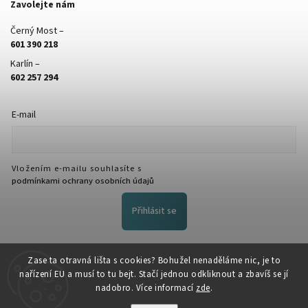
Zavolejte nám
Černý Most –
601 390 218
Karlín –
602 257 294
E-mail
Vložením e-mailu souhlasíte s
podmínkami ochrany osobních údajů
Přihlásit se
FACEBOOK
Zase ta otravná lišta s cookies? Bohužel nenaděláme nic, je to
nařízení EU a musí to tu bejt. Stačí jednou odkliknout a zbavíš se jí
nadobro. Více informací
zde
.