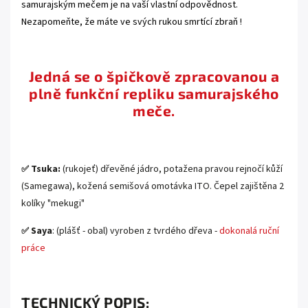
samurajským mečem je na vaší vlastní odpovědnost.
Nezapomeňte, že máte ve svých rukou smrtící zbraň !
.
Jedná se o špičkově zpracovanou a
plně funkční repliku samurajského
meče.
.
Tsuka:
(rukojeť)
dřevěné jádro, potažena pravou rejnočí kůží
✅
(Samegawa)
,
kožená semišová omotávka
ITO. Čepel zajištěna 2
kolíky "mekugi"
Saya
: (plášť - obal) vyroben z tvrdého dřeva -
dokonalá ruční
✅
práce
.
TECHNICKÝ POPIS: