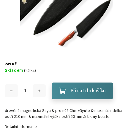
249 Kč
Skladem
(
>5 ks
)
Přidat do košíku
dřevěná magnetická Saya & pro nůž Chef/Gyuto & maximální délka
ostří 210 mm & maximální výška ostří 50 mm & šikmý bolster
Detailní informace