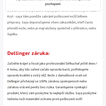
pochopení.
dřevěná magnetická
Saya Dellinger pro nůž Chef/Gyuto - šikmý
bolster. Dřevěné pouzdro Saya je perfektní ochranou pro nože.
Kryt - saya Vám pomůže zabránit poškození nožů během
přepravy. Sayu doporučujeme všem zákazníkům, kteří často
přenáší nože, nebo je mají uloženy společně v přihrádce, nebo
šuplíku.
.
Dellinger záruka:
Začněte krájet a řezat jako profesionální šéfkuchař ještě dnes !
K tomu, aby Vás vaření začalo opravdu bavit, potřebujete
opravdu kvalitní a ostrý nůž. Nože z damaškové oceli od
Dellinger přicházejí se 100% zárukou spokojenosti nebo
zárukou vrácení peněz bez rizika. Garantujeme vynikající
produkt, který vám poskytne tu nejlepší službu. Saya poskytne
Vašemu noži maximální ochranu proti poškození ostří.