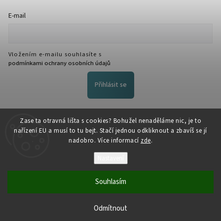
E-mail
Vložením e-mailu souhlasíte s
podmínkami ochrany osobních údajů
Přihlásit se
FACEBOOK
Zase ta otravná lišta s cookies? Bohužel nenaděláme nic, je to
nařízení EU a musí to tu bejt. Stačí jednou odkliknout a zbavíš se jí
nadobro. Více informací
zde
.
Nastavení
Souhlasím
Copyright 2026
NožeZvostra
. Všechna práva vyhrazena.
Odmítnout
Vytvořil
Shoptet
| Design
Shoptak.cz