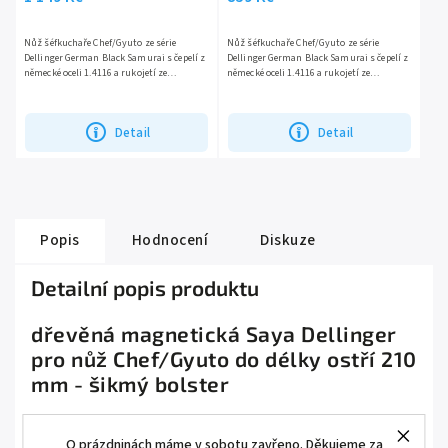
Nůž šéfkuchaře Chef/Gyuto ze série
Nůž šéfkuchaře Chef/Gyuto ze série
Dellinger German Black Samurai s čepelí z
Dellinger German Black Samurai s čepelí z
německé oceli 1.4116 a rukojetí ze
německé oceli 1.4116 a rukojetí ze
syntetického dřeva Pakkawood s
syntetického dřeva Pakkawood s
ozdobným nýtem a znakem samuraje....
ozdobným nýtem a znakem...
Detail
Detail
Popis
Hodnocení
Diskuze
Detailní popis produktu
dřevěná magnetická Saya Dellinger
pro nůž Chef/Gyuto do délky ostří 210
mm - šikmý bolster
...
O prázdninách máme v sobotu zavřeno. Děkujeme za