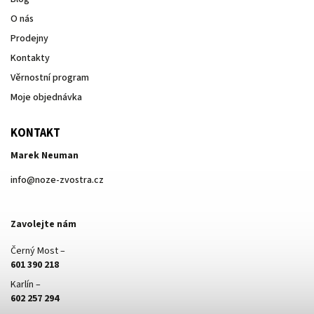
O nás
Prodejny
Kontakty
Věrnostní program
Moje objednávka
KONTAKT
Marek Neuman
info
@
noze-zvostra.cz
Zavolejte nám
Černý Most –
601 390 218
Karlín –
602 257 294