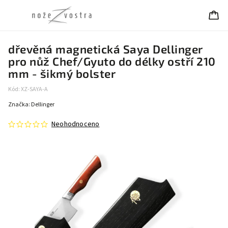
dřevěná magnetická Saya Dellinger
pro nůž Chef/Gyuto do délky ostří 210
mm - šikmý bolster
Kód:
XZ-SAYA-A
Značka:
Dellinger
Neohodnoceno