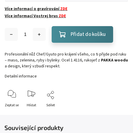
Více informací o gravírování
ZDE
Více informací Vostrej brus
ZDE
Přidat do košíku
Profesionální nůž Chef/Gyuto pro krájení všeho, co ti přijde pod ruku
– maso, zelenina, ryby i bylinky. Ocel 1.4116, rukojeť z
PAKKA woodu
a design, který vzbudí respekt.
Detailní informace
Zeptat se
Hlídat
Sdílet
Související produkty