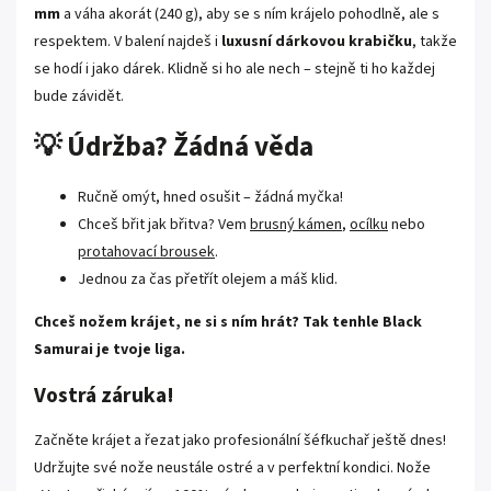
mm
a váha akorát (240 g), aby se s ním krájelo pohodlně, ale s
respektem. V balení najdeš i
luxusní dárkovou krabičku
, takže
se hodí i jako dárek. Klidně si ho ale nech – stejně ti ho každej
bude závidět.
💡 Údržba? Žádná věda
Ručně omýt, hned osušit – žádná myčka!
Chceš břit jak břitva? Vem
brusný kámen
,
ocílku
nebo
protahovací brousek
.
Jednou za čas přetřít olejem a máš klid.
Chceš nožem krájet, ne si s ním hrát? Tak tenhle Black
Samurai je tvoje liga.
Vostrá záruka!
Začněte krájet a řezat jako profesionální šéfkuchař ještě dnes!
Udržujte své nože neustále ostré a v perfektní kondici. Nože