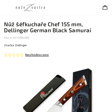
Nůž šéfkuchaře Chef 155 mm,
Dellinger German Black Samurai
Kód:
K-H273BROWN
Značka:
Dellinger
Neohodnoceno