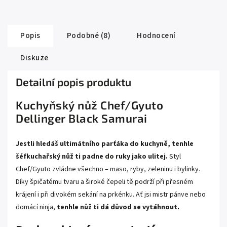
Popis
Podobné (8)
Hodnocení
Diskuze
Detailní popis produktu
Kuchyňský nůž Chef/Gyuto
Dellinger Black Samurai
Jestli hledáš ultimátního parťáka do kuchyně, tenhle
šéfkuchařský nůž ti padne do ruky jako ulitej.
Styl
Chef/Gyuto zvládne všechno – maso, ryby, zeleninu i bylinky.
Díky špičatému tvaru a široké čepeli tě podrží při přesném
krájení i při divokém sekání na prkénku. Ať jsi mistr pánve nebo
domácí ninja,
tenhle nůž ti dá důvod se vytáhnout.