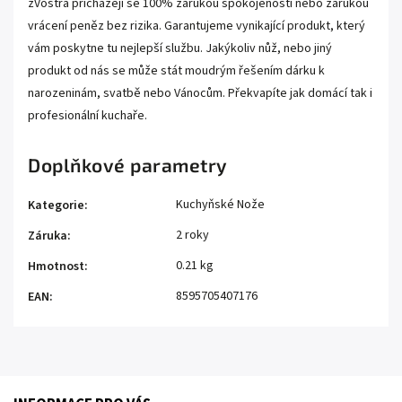
zVostra přicházejí se 100% zárukou spokojenosti nebo zárukou
vrácení peněz bez rizika. Garantujeme vynikající produkt, který
vám poskytne tu nejlepší službu. Jakýkoliv nůž, nebo jiný
produkt od nás se může stát moudrým řešením dárku k
narozeninám, svatbě nebo Vánocům. Překvapíte jak domácí tak i
profesionální kuchaře.
Doplňkové parametry
Kuchyňské Nože
Kategorie
:
2 roky
Záruka
:
0.21 kg
Hmotnost
:
8595705407176
EAN
: