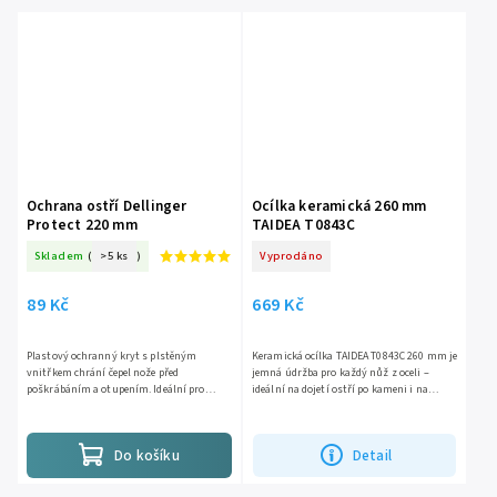
Ochrana ostří Dellinger
Ocílka keramická 260 mm
Protect 220 mm
TAIDEA T0843C
Skladem
(
>5 ks
)
Vyprodáno
89 Kč
669 Kč
Plastový ochranný kryt s plstěným
Keramická ocílka TAIDEA T0843C 260 mm je
vnitřkem chrání čepel nože před
jemná údržba pro každý nůž z oceli –
poškrábáním a otupením. Ideální pro
ideální na dojetí ostří po kameni i na
bezpečné uložení v šuplíku nebo přepravu
rychlé oživení během vaření. Keramika
nožů. Vhodné pro nože Nakiri,...
#1200 je tvrdá jak...
Do košíku
Detail