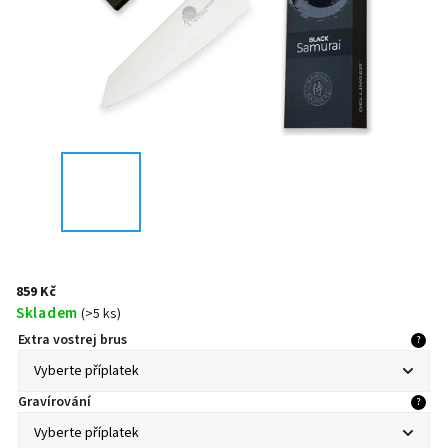
859 Kč
Skladem
(
>5 ks
)
Extra vostrej brus
?
Gravírování
?