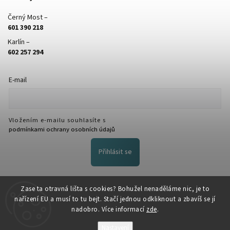
Černý Most –
601 390 218
Karlín –
602 257 294
E-mail
Vložením e-mailu souhlasíte s
podmínkami ochrany osobních údajů
Přihlásit se
FACEBOOK
Zase ta otravná lišta s cookies? Bohužel nenaděláme nic, je to
nařízení EU a musí to tu bejt. Stačí jednou odkliknout a zbavíš se jí
nadobro. Více informací
zde
.
Nastavení