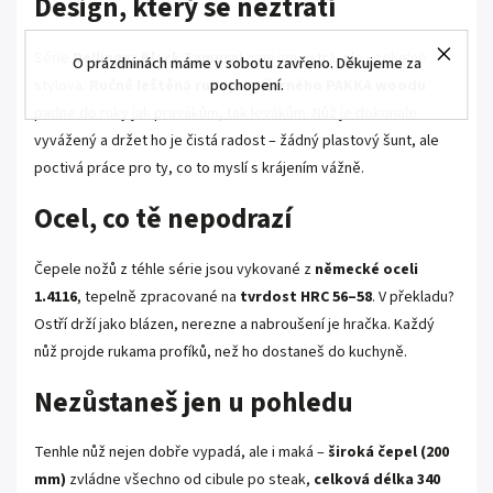
Design, který se neztratí
Série
Dellinger Black Samurai
není jen ostrá, ale i pekelně
O prázdninách máme v sobotu zavřeno. Děkujeme za
stylová.
Ručně leštěná rukojeť z černého PAKKA woodu
pochopení.
padne do ruky jak pravákům, tak levákům. Nůž je dokonale
vyvážený a držet ho je čistá radost – žádný plastový šunt, ale
poctivá práce pro ty, co to myslí s krájením vážně.
Ocel, co tě nepodrazí
Čepele nožů z téhle série jsou vykované z
německé oceli
1.4116
, tepelně zpracované na
tvrdost HRC 56–58
. V překladu?
Ostří drží jako blázen, nerezne a nabroušení je hračka. Každý
nůž projde rukama profíků, než ho dostaneš do kuchyně.
Nezůstaneš jen u pohledu
Tenhle nůž nejen dobře vypadá, ale i maká –
široká čepel (200
mm)
zvládne všechno od cibule po steak,
celková délka 340