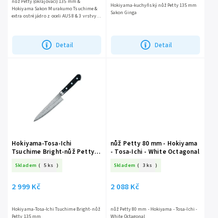
nůž Petty (okrajovací) 135 mm &
Hokiyama-kuchyňský nůž Petty 135 mm
Hokiyama Sakon Murakumo Tsuchime &
Sakon Ginga
extra ostré jádro z oceli AUS 8 & 3 vrstvy
oceli
Detail
Detail
Hokiyama-Tosa-Ichi
nůž Petty 80 mm - Hokiyama
Tsuchime Bright-nůž Petty
- Tosa-Ichi - White Octagonal
135 mm
Skladem
(
5 ks
)
Skladem
(
3 ks
)
2 999 Kč
2 088 Kč
Hokiyama-Tosa-Ichi Tsuchime Bright-nůž
nůž Petty 80 mm - Hokiyama - Tosa-Ichi -
Petty 135 mm
White Octagonal