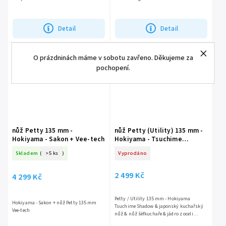
Detail
Detail
O prázdninách máme v sobotu zavřeno. Děkujeme za
pochopení.
nůž Petty 135 mm -
nůž Petty (Utility) 135 mm -
Hokiyama - Sakon + Vee-tech
Hokiyama - Tsuchime
Shadow
Skladem
(
>5 ks
)
Vyprodáno
2 499 Kč
4 299 Kč
Petty / Utility 135 mm - Hokiyama
Hokiyama - Sakon + nůž Petty 135 mm
Tsuchime Shadow & japonský kuchařský
Vee-tech
nůž & nůž šéfkuchaře & jádro z oceli
Aogami Super (Blue Super Steel) & rukojeť z