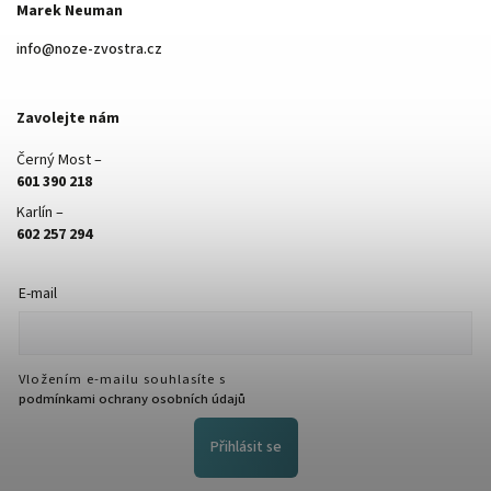
Marek Neuman
info
@
noze-zvostra.cz
Zavolejte nám
Černý Most –
601 390 218
Karlín –
602 257 294
E-mail
Vložením e-mailu souhlasíte s
podmínkami ochrany osobních údajů
Přihlásit se