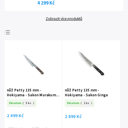
4 299 Kč
Zobrazit více produktů
Nejprodávanější
Nejlevnější
Nejdražší
Abecedně
nůž Petty 135 mm -
nůž Petty 135 mm -
Hokiyama - Sakon Murakumo
Hokiyama - Sakon Ginga
- Tsuchime
Skladem
(
5 ks
)
Skladem
(
2 ks
)
2 499 Kč
2 899 Kč