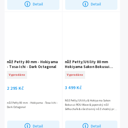
Detail
Detail
nůž Petty 80 mm - Hokiyama
nůž Petty/Utility 80 mm
- Tosa-Ichi - Dark Octagonal
Hokiyama Sakon Bokusui
ROU-Wave
Vyprodáno
Vyprodáno
3 499 Kč
2 295 Kč
Nůž Petty/Utility & Hokiyama Sakon
nůž Petty 80 mm - Hokiyama - Tosa-Ichi -
Bokusui ROU-Wave & japonský nůž
Dark Octagonal
šéfkuchaře & všestranný nůž vhodný pro
precizní práci & ostří z japonské
damaškové ocelí AUS 10...
Detail
Detail