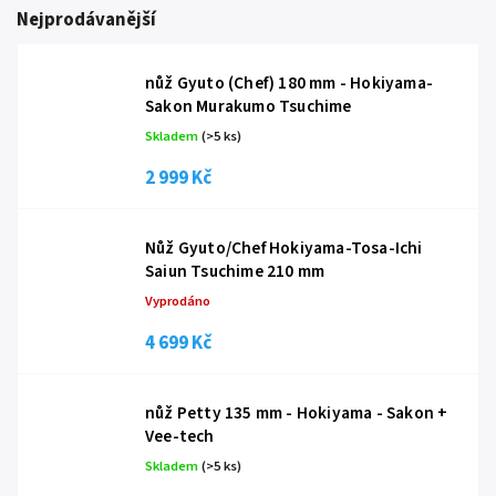
Nejprodávanější
nůž Gyuto (Chef) 180 mm - Hokiyama-
Sakon Murakumo Tsuchime
Skladem
(
>5 ks
)
2 999 Kč
Nůž Gyuto/Chef Hokiyama-Tosa-Ichi
Saiun Tsuchime 210 mm
Vyprodáno
4 699 Kč
nůž Petty 135 mm - Hokiyama - Sakon +
Vee-tech
Skladem
(
>5 ks
)