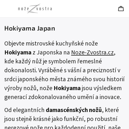
Hokiyama Japan
Objevte mistrovské kuchyňské nože
Hokiyama
z Japonska na
Noze-Zvostra.cz
,
kde každý nůž je symbolem řemeslné
dokonalosti. Vyráběné s vášní a precizností v
srdci japonského města známého svou historií
výroby nožů, nože
Hokiyama
jsou výsledkem
generací zdokonalovaného umění a inovace.
Od elegantních
damascénských nožů
, které
jsou stejně krásné jako funkční, po robustní
nerezové nože pro každodenní použití, naše