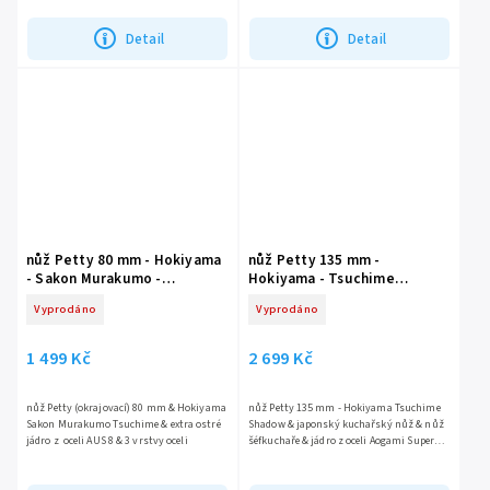
materiálu PAKKA-WOOD &...
Detail
Detail
nůž Petty 80 mm - Hokiyama
nůž Petty 135 mm -
- Sakon Murakumo -
Hokiyama - Tsuchime
Tsuchime
Shadow
Vyprodáno
Vyprodáno
1 499 Kč
2 699 Kč
nůž Petty (okrajovací) 80 mm & Hokiyama
nůž Petty 135 mm - Hokiyama Tsuchime
Sakon Murakumo Tsuchime & extra ostré
Shadow & japonský kuchařský nůž & nůž
jádro z oceli AUS 8 & 3 vrstvy oceli
šéfkuchaře & jádro z oceli Aogami Super
(Blue Super Steel) & rukojeť z materiálu
PAKKA-WOOD &...