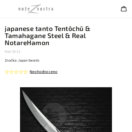
japanese tanto Tentōchū &
Tamahagane Steel & Real
NotareHamon
Kód:
SS-21
Značka:
Japan Swords
Neohodnoceno