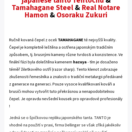
japanese tanto Tentōchū
&
Tamahagane Steel
&
Real Notare
Hamon
&
Osoraku Zukuri
.
Ručně kovaná čepel z oceli
TAMAHAGANE
té nejvyšší kvality.
Čepel je kompletně leštěna a ostřena japonským tradičním
způsobem, tj. brusnými kameny různe tvrdosti a konzistence. Ve
finální fázi byla doleštěna kamenem
hazuya
- tím je dosaženo
téměř žiletkového ostří (razor sharp). Tento klenot z
obrazuje
zkušenosti řemeslníka a znalosti o tradiční metalurgii předávané
z generace na generaci. Pouze vysoce kvalifikovaní kováři a
brusiči mohou vytvořit tuto překrásnou a nenapodobitelnou
čepel. Je opravdu nevšední kousek pro opravdové profesionály
!
Jedná se o špičkovou repliku japonského tanta.
TANTO
je
vhodné na použití v praxi, firma Dellinger se však zříká jakékoliv