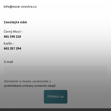
info
@
noze-zvostra.cz
Zavolejte nám
Černý Most –
601 390 218
Karlín –
602 257 294
E-mail
Vložením e-mailu souhlasíte s
podmínkami ochrany osobních údajů
Přihlásit se