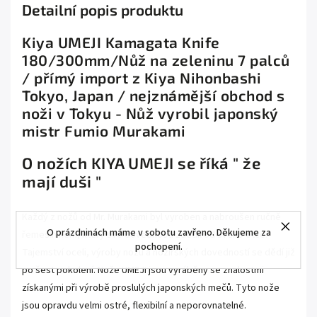
Detailní popis produktu
Kiya UMEJI Kamagata Knife
180/300mm/Nůž na zeleninu 7 palců
/ přímý import z Kiya Nihonbashi
Tokyo, Japan / nejznámější obchod s
noži v Tokyu - Nůž vyrobil japonský
mistr Fumio Murakami
O nožích KIYA UMEJI se říká " že
mají duši "
Každý z nožů od Mr. Murakami byl vyroben a nabroušen ručně
O prázdninách máme v sobotu zavřeno. Děkujeme za
řemeslníkem, který své dovednosti zdědil od svého otce.
pochopení.
Tajemství oceli, výroby nožů a nožířských dovedností se dědí již
po šest pokolení. Nože UMEJI jsou vyráběny se znalostmi
získanými při výrobě proslulých japonských mečů. Tyto nože
jsou opravdu velmi ostré, flexibilní a neporovnatelné.