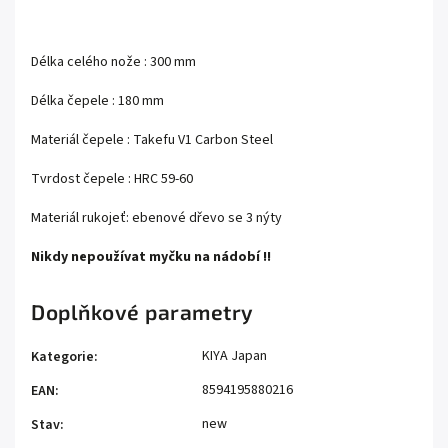
Délka celého nože : 300 mm
Délka čepele : 180 mm
Materiál čepele : Takefu V1 Carbon Steel
Tvrdost čepele :
HRC
59-60
Materiál rukojeť: ebenové dřevo se 3 nýty
Nikdy nepoužívat myčku na nádobí !!
Doplňkové parametry
KIYA Japan
Kategorie
:
8594195880216
EAN
:
new
Stav
: