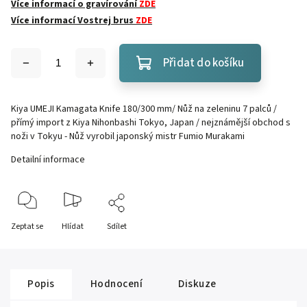
Více informací o gravírování
ZDE
Více informací Vostrej brus
ZDE
Přidat do košíku
Kiya UMEJI Kamagata Knife 180/300 mm/ Nůž na zeleninu 7 palců /
přímý import z Kiya Nihonbashi Tokyo, Japan / nejznámější obchod s
noži v Tokyu - Nůž vyrobil japonský mistr Fumio Murakami
Detailní informace
Zeptat se
Hlídat
Sdílet
Popis
Hodnocení
Diskuze