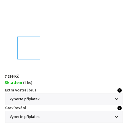
7 299 Kč
Skladem
(
1 ks
)
Extra vostrej brus
?
Gravírování
?