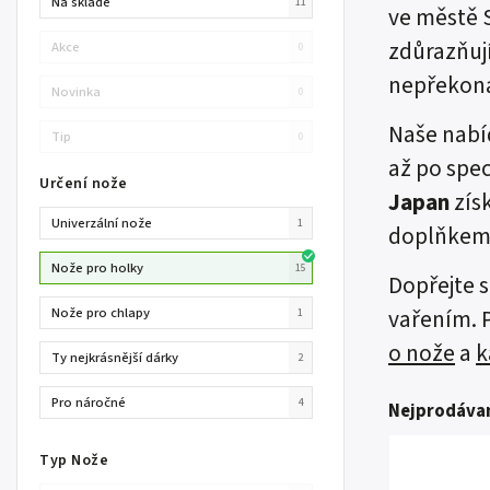
Na skladě
11
ve městě S
zdůrazňují
Akce
0
nepřekona
Novinka
0
Naše nabí
Tip
0
až po spec
Určení nože
Japan
zís
Univerzální nože
1
doplňkem 
Nože pro holky
15
Dopřejte s
Nože pro chlapy
vařením. P
1
o nože
a
k
Ty nejkrásnější dárky
2
Pro náročné
4
Nejprodávan
Typ Nože