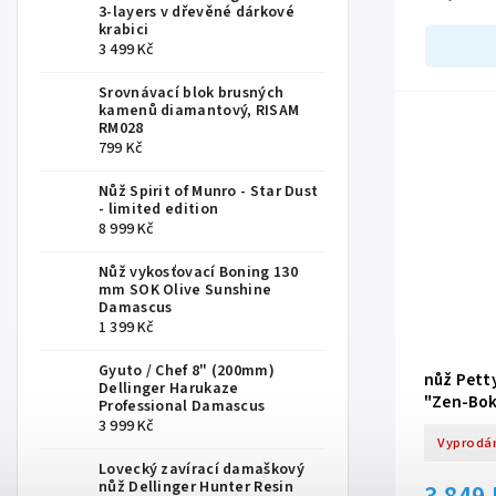
3-layers v dřevěné dárkové
krabici
3 499 Kč
Srovnávací blok brusných
kamenů diamantový, RISAM
RM028
799 Kč
Nůž Spirit of Munro - Star Dust
- limited edition
8 999 Kč
Nůž vykosťovací Boning 130
mm SOK Olive Sunshine
Damascus
1 399 Kč
Gyuto / Chef 8" (200mm)
nůž Pett
Dellinger Harukaze
"Zen-Bok
Professional Damascus
3 999 Kč
Vyprodá
Lovecký zavírací damaškový
nůž Dellinger Hunter Resin