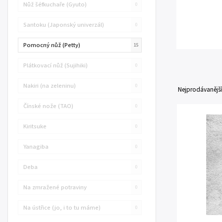
Nůž šéfkuchaře (Gyuto)
0
Santoku (Japonský univerzál)
0
Pomocný nůž (Petty)
15
Plátkovací nůž (Sujihiki)
0
Nakiri (na zeleninu)
0
Nejprodávanější
Čínské nože (TAO)
0
Kiritsuke
0
Yanagiba
0
Deba
0
Na zmražené potraviny
0
Na ústřice (jo, i to tu máme)
0