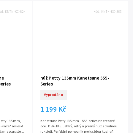
ód:
KNTN-KC-824
Kód:
KNTN-KC-363
ne
nůž Petty 135mm Kanetsune 555-
eries
Series
Vyprodáno
1 199 Kč
etty 135 mm,
Kanetsune Petty 135 mm – 555-series z nerezové
oceli DSR-1K6. Lehký, ostrý a přesný nůž s oválnou
rukojetí. Perfektní pomocník pro každou kuchyň.