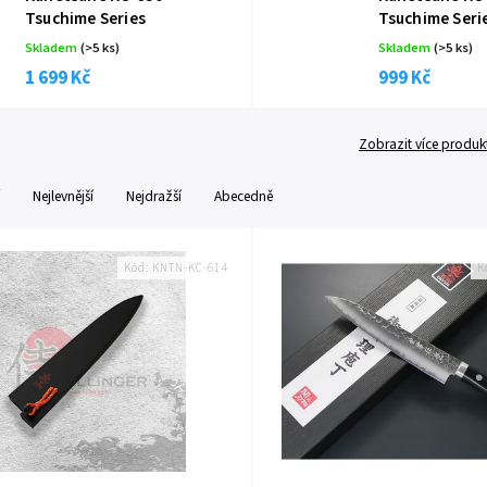
Tsuchime Series
Tsuchime Seri
Skladem
(
>5 ks
)
Skladem
(
>5 ks
)
1 699 Kč
999 Kč
Zobrazit více produk
Nejlevnější
Nejdražší
Abecedně
Kód:
KNTN-KC-614
K