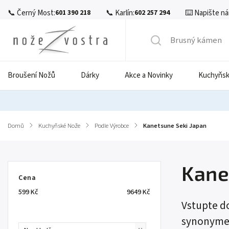
📞 Černý Most:
📞 Karlín:
⌨️ Napište ná
601 390 218
602 257 294
Broušení Nožů
Dárky
Akce a Novinky
Kuchyňsk
Domů
/
Kuchyňské Nože
/
Podle Výrobce
/
Kanetsune Seki Japan
Kane
Cena
599
Kč
9649
Kč
Vstupte d
synonymem