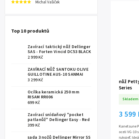
Michal Vašiček
Top 10 produktů
Zavírací taktický nůž Dellinger
SAS - Forten Vincid DC53 BLACK
2 999 Kč
ZAVÍRACÍ NŮŽ SANTOKU OLIVE
GUILLOTINE AUS-10 SANMAI
3 299 Kč
nůž Pett
Series
Ocílka keramická 250 mm
RISAM RR006
Skladem
699 Kč
3 599
Zavírací snídaňový "pocket
patlanůž" Dellinger Easy - Red
399 Kč
Kanetsune P
oceli VG-10 s
sada 3 nožů Dellinger Mirror SS
rukojeť. Ideá