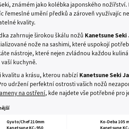
eki, známém jako kolébka japonského nožířství. K
c řemeslné umění předků a zároveň využívajíc nej
telné kvality.
dka zahrnuje širokou škálu nožů
Kanetsune Seki
ializované nože na sashimi, které uspokojí potře
káte nástroje, které nejen zvládnou každou kuliná
vaší kuchyně.
i kvalitu a krásu, kterou nabízí
Kanetsune Seki J
ro udržení perfektní ostrosti vašich nožů nezapo
ameny na ostření
, kde najdete vše potřebné pro j
ější
Gyuto/Chef 210mm
Ko-Deba 105 
Kanetsune KC-950
Kanetsune KC