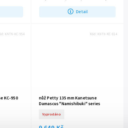
Detail
ód:
KNTN-KC-954
Kód:
KNTN-KC-814
e KC-950
nůž Petty 135 mm Kanetsune
Damascus "Namishibuki" series
Vyprodáno