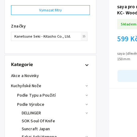
saya pro
Vymazat filtry
KC- Wood
Skladem
Značky
Kanetsune Seki - Kitasho Co., Ltd.
599 K
15
saya (dřevěné pouz
150 mm
Kategorie
Akce a Novinky
Kuchyňské Nože
Podle Typu a Použití
Podle Výrobce
DELLINGER
SOK Soul Of Knife
Suncraft Japan
Sakai Aoki Hamono