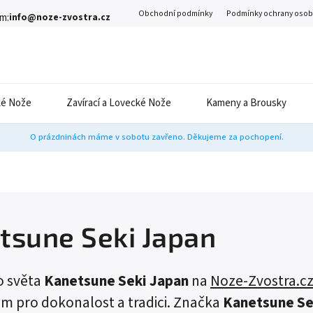
Obchodní podmínky
Podmínky ochrany osob
m:
info@noze-zvostra.cz
é Nože
Zavírací a Lovecké Nože
Kameny a Brousky
O prázdninách máme v sobotu zavřeno. Děkujeme za pochopení.
tsune Seki Japan
o světa
Kanetsune Seki Japan
na
Noze-Zvostra.c
 pro dokonalost a tradici. Značka
Kanetsune Se