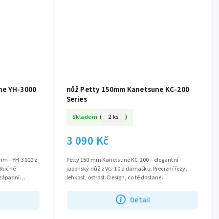
ne YH-3000
nůž Petty 150mm Kanetsune KC-200
Series
Skladem
(
2 ks
)
3 090 Kč
mm – YH-3000 z
Petty 150 mm Kanetsune KC-200 – elegantní
. Ručně
japonský nůž z VG-10 a damašku. Precizní řezy,
 západní
lehkost, ostrost. Design, co tě dostane.
skou...
Detail