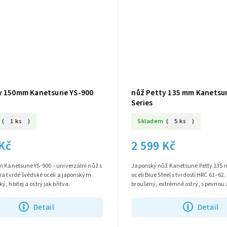
y 150mm Kanetsune YS-900
nůž Petty 135 mm Kanetsu
Series
(
1 ks
)
Skladem
(
5 ks
)
 Kč
2 599 Kč
m Kanetsune YS-900 – univerzální nůž s
Japonský nůž Kanetsune Petty 135 
ra tvrdé švédské oceli a japonským
oceli Blue Steel s tvrdostí HRC 61–62
, hbitej a ostrý jak břitva.
broušený, extrémně ostrý, s pevnou
rukojetí. Ideální pro přesnou kuchyň
Detail
Detail