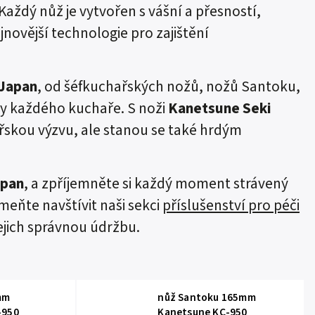
aždý nůž je vytvořen s vášní a přesností,
novější technologie pro zajištění
 Japan
, od šéfkuchařských nožů, nožů Santoku,
by každého kuchaře. S noži
Kanetsune Seki
řskou výzvu, ale stanou se také hrdým
apan
, a zpříjemněte si každý moment strávený
meňte navštívit naši sekci
příslušenství pro péči
ejich správnou údržbu.
mm
nůž Santoku 165mm
-950
Kanetsune KC-950