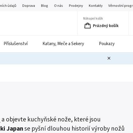
ních údajů
Doprava
Blog
O nás
Prodejny
Kontakty
Věrnostní prog
Nákupní košík
Prázdný košík
Příslušenství
Katany, Meče a Sekery
Poukazy
B
z
a objevte kuchyňské nože, které jsou
ki Japan
se pyšní dlouhou historií výroby nožů