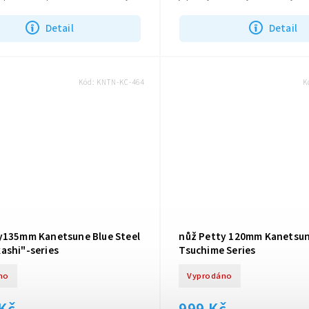
&...
Detail
Detail
Kód:
KNTN-KC-464
K
y135mm Kanetsune Blue Steel
nůž Petty 120mm Kanetsun
ashi"-series
Tsuchime Series
no
Vyprodáno