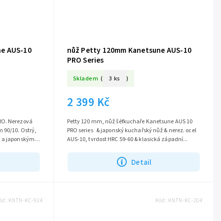
ne AUS-10
nůž Petty 120mm Kanetsune AUS-10
PRO Series
Skladem
(
3 ks
)
2 399 Kč
RO. Nerezová
Petty 120 mm, nůž šéfkuchaře Kanetsune AUS 10
 90/10. Ostrý,
PRO series & japonský kuchařský nůž & nerez. ocel
m a japonským
AUS-10, tvrdost HRC 59-60 & klasická západní...
Detail
ód:
KNTN-KC-924
Kód:
KNTN-KC-204