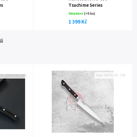
es
Tsuchime Series
Skladem
(
>5 ks
)
1 399 Kč
tů
ód:
KNTN-KC-944
Kód:
KNTN-KC-749