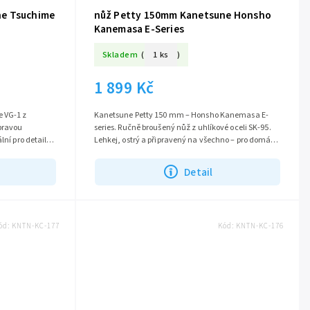
ne Tsuchime
nůž Petty 150mm Kanetsune Honsho
Kanemasa E-Series
Skladem
(
1 ks
)
1 899 Kč
 VG-1 z
Kanetsune Petty 150 mm – Honsho Kanemasa E-
úpravou
series. Ručně broušený nůž z uhlíkové oceli SK-95.
lní pro detailní
Lehkej, ostrý a připravený na všechno – pro domácí i
profi kuchaře.
Detail
ód:
KNTN-KC-177
Kód:
KNTN-KC-176