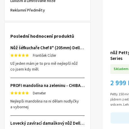
Luxusní a Limitované nože
Reklamní Předměty
Poslední hodnocení produktů
Nůž šéfkuchaře Chef 8" (205mm) Dellinger TOIVO - Professional Damascus
nůž Pett
František Cízler
Series
Už jeden mám je to pro mě nejlepší nůž
Skladem
co jsem kdy měl.
2 999
PROFI mandolína na zeleninu - CHIBA Japan, sengiri slicekun
Demeter
Petty 150 m
jádrem z ext
Nejlepši mandolina na ni dělam nudlyčky
srdcem. Lehký
a vybornej
Lovecký zavírací damaškový nůž Dellinger Damask Star