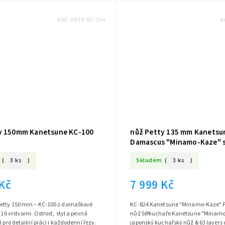
Kód:
KNTN-KC-104
K
y 150mm Kanetsune KC-100
nůž Petty 135 mm Kanetsu
Damascus "Minamo-Kaze" s
(
3 ks
)
Skladem
(
3 ks
)
 Kč
7 999 Kč
etty 150 mm – KC-100 z damaškové
KC-824 Kanetsune "Minamo-Kaze" P
 16 vrstvami. Ostrost, styl a pevná
nůž šéfkuchaře Kanetsune "Minamo-Kaze" series &
l pro detailní práci i každodenní řezy.
japonský kuchařský nůž & 63 layers damascus steel