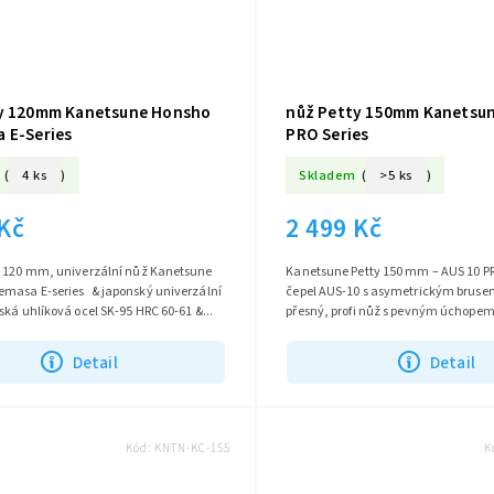
y 120mm Kanetsune Honsho
nůž Petty 150mm Kanetsu
 E-Series
PRO Series
(
4 ks
)
Skladem
(
>5 ks
)
 Kč
2 499 Kč
20 mm, univerzální nůž Kanetsune
Kanetsune Petty 150 mm – AUS 10 P
ies & japonský univerzální
čepel AUS-10 s asymetrickým brusem
nůž & verginská uhlíková ocel SK-95 HRC 60-61 &...
přesný, profi nůž s pevným úchope
charakterem.
Detail
Detail
Kód:
KNTN-KC-155
K