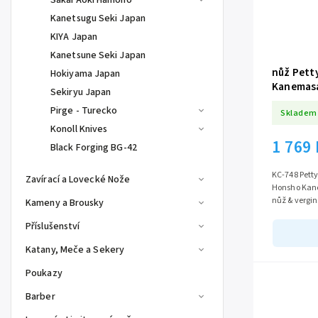
Kanetsugu Seki Japan
KIYA Japan
Kanetsune Seki Japan
nůž Pett
Hokiyama Japan
Kanemasa
Sekiryu Japan
Pirge - Turecko
Skladem
Konoll Knives
1 769
Black Forging BG-42
KC-748 Petty 1
Zavírací a Lovecké Nože
Honsho Kanemasa E-ser
Kameny a Brousky
Příslušenství
Katany, Meče a Sekery
Poukazy
Barber