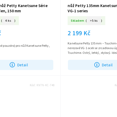
 nůž Petty Kanetsune Série
nůž Petty 135mm Kanetsu
en, 150 mm
VG-1 series
(
4 ks
)
Skladem
(
>5 ks
)
č
2 199 Kč
Kanetsune Petty 135 mm – Tsuchime
dro) pro nůž Kanetsune Petty,
nerezové VG-1 oceli se zrcadlovou 
Tsuchime. Ostrý, lehký, stylový. Ideá
práci v kuchyni.
Detail
Detail
Kód:
KNTN-KC-748
K