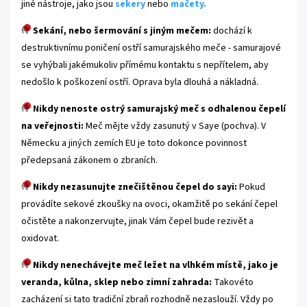
jiné nástroje, jako jsou
sekery
nebo
mačety
.
Sekání, nebo šermování s jiným mečem:
dochází k
destruktivnímu poničení ostří samurajského meče - samurajové
se vyhýbali jakémukoliv přímému kontaktu s nepřítelem, aby
nedošlo k poškození ostří. Oprava byla dlouhá a nákladná.
N
ikdy nenoste ostrý samurajský meč s odhalenou čepelí
na veřejnosti:
Meč mějte vždy zasunutý v Saye (pochva). V
Německu a jiných zemích EU je toto dokonce povinnost
předepsaná zákonem o zbraních.
Nikdy nezasunujte znečištěnou čepel do sayi:
Pokud
provádíte sekové zkoušky na ovoci, okamžitě po sekání čepel
očistěte a nakonzervujte, jinak Vám čepel bude rezivět a
oxidovat.
Nikdy nenechávejte meč ležet na vlhkém místě, jako je
veranda, kůlna, sklep nebo zimní zahrada:
Takovéto
zacházení si tato tradiční zbraň rozhodně nezaslouží. Vždy po