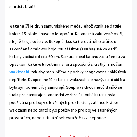
smrtící zbraň !
Katana
刀
je druh samurajského meče, jehož vznik se datuje
kolem 15. století našeho letopočtu. Katana má zakřivené ostří,
stejně tak jako šavle. Rukojeť
(tsuka)
je oválného průřezu
zakončená ocelovou bojovou záštitou
(tsuba
)
. Délka ostří
katany začíná od cca 60 cm.
Samurai nosil katanu zastrčenou za
opaskem
kaku-obi
ostřím nahoru společně s krátkým mečem
Wakizashi
, tak aby mohl přímo z pochvy reagovat na náhlý útok
nepřítele
. Dvojice mečů katana a wakizashi se nazývala
daišó
a
byla symbolem třídy samurajů. Souprava dvou mečů
daišó
se
stala pro samuraje standardní výzbrojí. Dlouhá katana byla
používána pro boj v otevřených prostorách, zatímco krátké
wakizashi nebo tantó bylo používáno pro boj ve stísněných
prostorách, nebo k rituální sebevraždě tzv. seppuce.