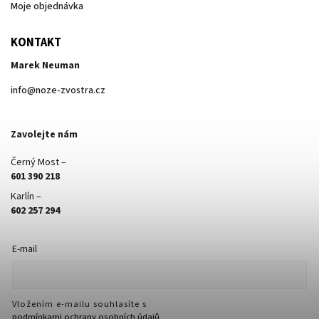
Moje objednávka
KONTAKT
Marek Neuman
info
@
noze-zvostra.cz
Zavolejte nám
Černý Most –
601 390 218
Karlín –
602 257 294
E-mail
Vložením e-mailu souhlasíte s
podmínkami ochrany osobních údajů