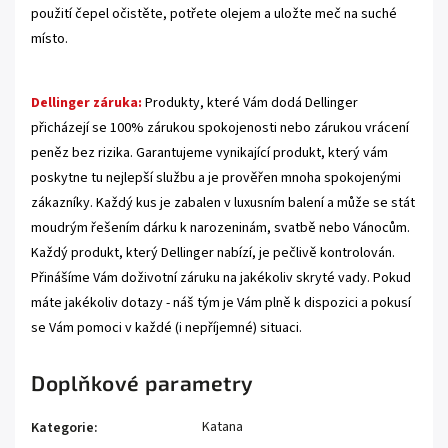
použití čepel očistěte, potřete olejem a uložte meč na suché
místo.
Dellinger záruka:
Produkty, které Vám dodá Dellinger
přicházejí se 100% zárukou spokojenosti nebo zárukou vrácení
peněz bez rizika. Garantujeme vynikající produkt, který vám
poskytne tu nejlepší službu a je prověřen mnoha spokojenými
zákazníky. Každý kus je zabalen v luxusním balení a může se stát
moudrým řešením dárku k narozeninám, svatbě nebo Vánocům.
Každý produkt, který Dellinger nabízí, je pečlivě kontrolován.
Přinášíme Vám doživotní záruku na jakékoliv skryté vady. Pokud
máte jakékoliv dotazy - náš tým je Vám plně k dispozici a pokusí
se Vám pomoci v každé (i nepříjemné) situaci.
Doplňkové parametry
Katana
Kategorie
: