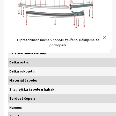
O prázdninách máme v sobotu zavřeno. Děkujeme za
Technický popis:
pochopení.
Celková délka katany:
Délka ostří:
Délka rukojeti:
Materiál čepele:
Síla / výška čepele u habaki:
Tvrdost čepele:
Hamon: