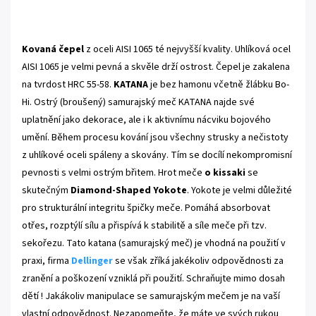
Kovaná čepel
z oceli AISI 1065 té nejvyšší kvality.
Uhlíková ocel
AISI 1065 je velmi pevná a skvěle drží ostrost. Čepel je zakalena
na tvrdost HRC 55-58.
KATANA
je bez hamonu včetně žlábku Bo-
Hi. Ostrý (broušený) samurajský meč KATANA najde své
uplatnění jako dekorace, ale i k aktivnímu nácviku bojového
umění.
Během procesu kování jsou všechny strusky a nečistoty
z uhlíkové oceli spáleny a skovány. Tím se docílí nekompromisní
pevnosti s velmi ostrým břitem
. Hrot meče
o kissaki
se
skutečným
Diamond-Shaped Yokote
. Yokote je velmi důležité
pro strukturální integritu špičky meče. Pomáhá absorbovat
otřes, rozptýlí sílu a přispívá k stabilitě a síle meče při tzv.
sekořezu. Tato katana (samurajský meč) je vhodná na použití v
praxi, firma
Dellinger
se však zříká jakékoliv odpovědnosti za
zranění a poškození vzniklá při použití. Schraňujte mimo dosah
dětí ! Jakákoliv manipulace se samurajským mečem je na vaší
vlastní odpovědnost. Nezapomeňte, že máte ve svých rukou