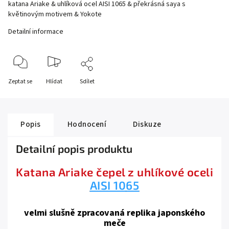
katana Ariake & uhlíková ocel AISI 1065 & překrásná saya s
květinovým motivem & Yokote
Detailní informace
Zeptat se
Hlídat
Sdílet
Popis
Hodnocení
Diskuze
Detailní popis produktu
Katana Ariake čepel z uhlíkové oceli
AISI 10
65
velmi slušně zpracovaná replika japonského
meče