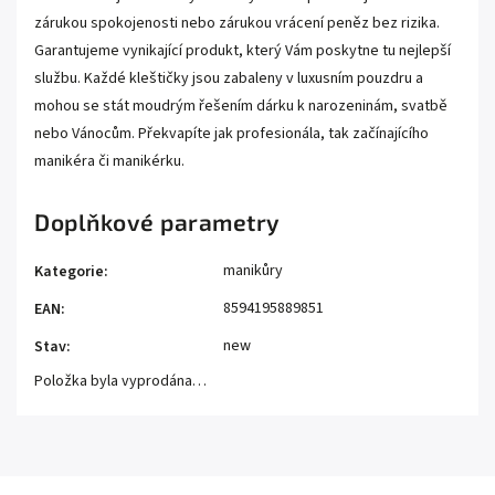
zárukou spokojenosti nebo zárukou vrácení peněz bez rizika.
Garantujeme vynikající produkt, který Vám poskytne tu nejlepší
službu. Každé kleštičky jsou zabaleny v luxusním pouzdru a
mohou se stát moudrým řešením dárku k narozeninám, svatbě
nebo Vánocům. Překvapíte jak profesionála, tak začínajícího
manikéra či manikérku.
Doplňkové parametry
manikůry
Kategorie
:
8594195889851
EAN
:
new
Stav
:
Položka byla vyprodána…