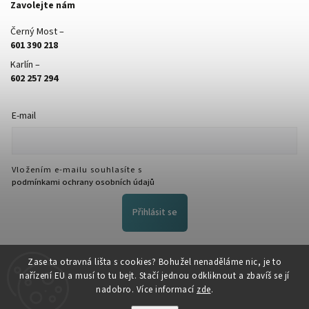
Zavolejte nám
Černý Most –
601 390 218
Karlín –
602 257 294
E-mail
Vložením e-mailu souhlasíte s
podmínkami ochrany osobních údajů
Přihlásit se
FACEBOOK
Zase ta otravná lišta s cookies? Bohužel nenaděláme nic, je to
nařízení EU a musí to tu bejt. Stačí jednou odkliknout a zbavíš se jí
nadobro. Více informací
zde
.