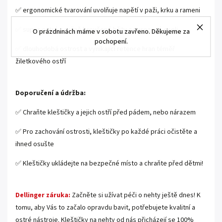
✅ ergonomické tvarování uvolňuje napětí v paži, krku a rameni
✅ super ostré a ručně broušené břity z nerezové oceli
O prázdninách máme v sobotu zavřeno. Děkujeme za
pochopení.
✅ dlouhodobá ostrost a vynikající retence hran téměř
žiletkového ostří
Doporučení a údržba:
✅ Chraňte kleštičky a jejich ostří před pádem, nebo nárazem
✅ Pro zachování ostrosti, kleštičky po každé práci očistěte a
ihned osušte
✅ Kleštičky ukládejte na bezpečné místo a chraňte před dětmi!
Dellinger záruka:
Začněte si užívat péči o nehty ještě dnes! K
tomu, aby Vás to začalo opravdu bavit, potřebujete kvalitní a
ostré nástroje. Kleštičky na nehty od nás přicházejí se 100%