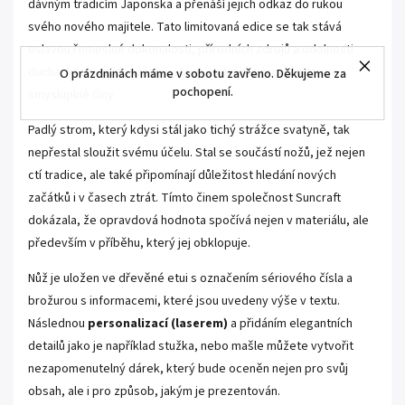
dávným tradicím Japonska a přenáší jejich odkaz do rukou
svého nového majitele. Tato limitovaná edice se tak stává
oslavou řemeslné dokonalosti, přírodních zdrojů a odolnosti
ducha, který se dokáže postavit ztrátám a proměnit je ve
O prázdninách máme v sobotu zavřeno. Děkujeme za
pochopení.
smysluplné činy.
Padlý strom, který kdysi stál jako tichý strážce svatyně, tak
nepřestal sloužit svému účelu. Stal se součástí nožů, jež nejen
ctí tradice, ale také připomínají důležitost hledání nových
začátků i v časech ztrát. Tímto činem společnost Suncraft
dokázala, že opravdová hodnota spočívá nejen v materiálu, ale
především v příběhu, který jej obklopuje.
Nůž je uložen ve dřevěné etui s označením sériového čísla a
brožurou s informacemi, které jsou uvedeny výše v textu.
Následnou
personalizací (laserem)
a přidáním elegantních
detailů jako je například stužka, nebo mašle můžete vytvořit
nezapomenutelný dárek, který bude oceněn nejen pro svůj
obsah, ale i pro způsob, jakým je prezentován.