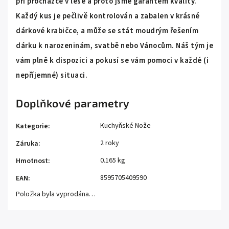
při procházce v lese a proto jsme garantem kvality.
Každý kus je pečlivě kontrolován a zabalen v krásné
dárkové krabičce, a může se stát moudrým řešením
dárku k narozeninám, svatbě nebo Vánocům. Náš tým je
vám plně k dispozici a pokusí se vám pomoci v každé (i
nepříjemné) situaci.
Doplňkové parametry
Kuchyňské Nože
Kategorie
:
2 roky
Záruka
:
0.165 kg
Hmotnost
:
8595705409590
EAN
:
Položka byla vyprodána…