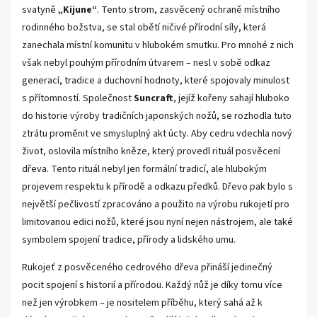
svatyně
„Kijune“
. Tento strom, zasvěcený ochraně místního
rodinného božstva, se stal obětí ničivé přírodní síly, která
zanechala místní komunitu v hlubokém smutku. Pro mnohé z nich
však nebyl pouhým přírodním útvarem – nesl v sobě odkaz
generací, tradice a duchovní hodnoty, které spojovaly minulost
s přítomností. Společnost
Suncraft
, jejíž kořeny sahají hluboko
do historie výroby tradičních japonských nožů, se rozhodla tuto
ztrátu proměnit ve smysluplný akt úcty. Aby cedru vdechla nový
život, oslovila místního kněze, který provedl rituál posvěcení
dřeva. Tento rituál nebyl jen formální tradicí, ale hlubokým
projevem respektu k přírodě a odkazu předků. Dřevo pak bylo s
největší pečlivostí zpracováno a použito na výrobu rukojetí pro
limitovanou edici nožů, které jsou nyní nejen nástrojem, ale také
symbolem spojení tradice, přírody a lidského umu.
Rukojeť z posvěceného cedrového dřeva přináší jedinečný
pocit spojení s historií a přírodou. Každý nůž je díky tomu více
než jen výrobkem – je nositelem příběhu, který sahá až k