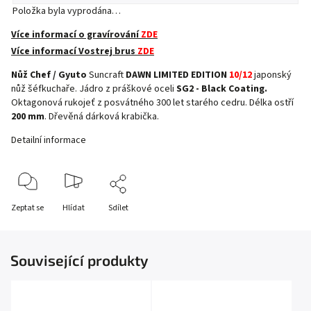
Položka byla vyprodána…
Více informací o gravírování
ZDE
Více informací Vostrej brus
ZDE
Nůž Chef / Gyuto
Suncraft
DAWN LIMITED EDITION
10/12
japonský
nůž šéfkuchaře. Jádro z práškové oceli
SG2 - Black Coating.
Oktagonová rukojeť z posvátného 300 let starého cedru. Délka ostří
200 mm
. Dřevěná dárková krabička.
Detailní informace
Zeptat se
Hlídat
Sdílet
Související produkty