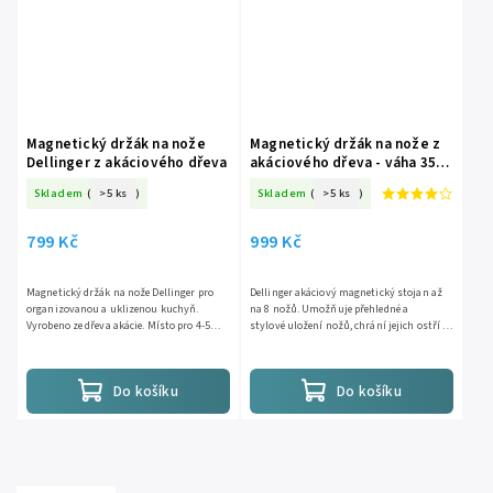
Magnetický držák na nože
Magnetický držák na nože z
Dellinger z akáciového dřeva
akáciového dřeva - váha 3500
g
Skladem
(
>5 ks
)
Skladem
(
>5 ks
)
799 Kč
999 Kč
Magnetický držák na nože Dellinger pro
Dellinger akáciový magnetický stojan až
organizovanou a uklizenou kuchyň.
na 8 nožů. Umožňuje přehledné a
Vyrobeno ze dřeva akácie. Místo pro 4-5
stylové uložení nožů, chrání jejich ostří a
nožů.
šetří místo na kuchyňské lince....
Do košíku
Do košíku