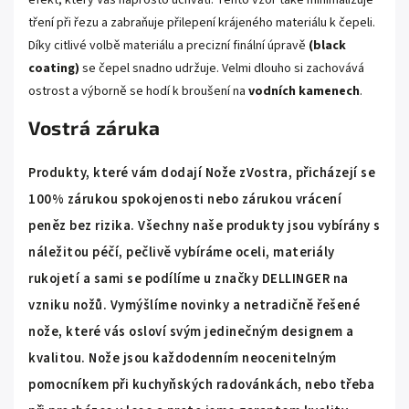
tření při řezu a zabraňuje přilepení krájeného materiálu k čepeli.
Díky citlivé volbě materiálu a precizní finální úpravě
(black
coating)
se čepel snadno udržuje. Velmi dlouho si zachovává
ostrost a výborně se hodí k broušení na
vodních kamenech
.
Vostrá záruka
Produkty, které vám dodají Nože zVostra, přicházejí se
100% zárukou spokojenosti nebo zárukou vrácení
peněz bez rizika. Všechny naše produkty jsou vybírány s
náležitou péčí, pečlivě vybíráme oceli, materiály
rukojetí a sami se podílíme u značky DELLINGER na
vzniku nožů. Vymýšlíme novinky a netradičně řešené
nože, které vás osloví svým jedinečným designem a
kvalitou. Nože jsou každodenním neocenitelným
pomocníkem při kuchyňských radovánkách, nebo třeba