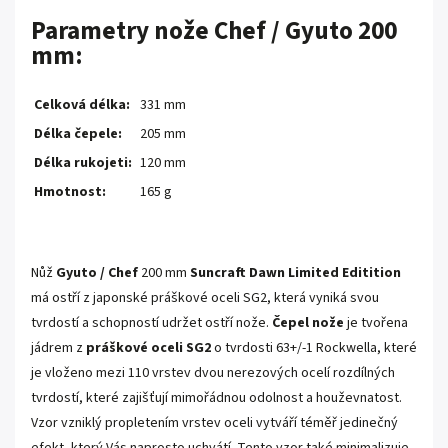
Parametry nože Chef / Gyuto 200
mm:
Celková délka:
331 mm
Délka čepele:
205 mm
Délka rukojeti:
120 mm
Hmotnost:
165 g
Nůž
Gyuto / Chef
200 mm
Suncraft Dawn Limited Editition
má ostří z japonské práškové oceli SG2, která vyniká svou
tvrdostí a schopností udržet ostří nože.
Čepel nože
je tvořena
jádrem z
práškové oceli SG2
o tvrdosti 63+/-1 Rockwella, které
je vloženo mezi 110 vrstev dvou nerezových ocelí rozdílných
tvrdostí, které zajišťují mimořádnou odolnost a houževnatost.
Vzor vzniklý propletením vrstev oceli vytváří téměř jedinečný
efekt, který Vás naprosto uchvátí. Tento vzor také minimalizuje