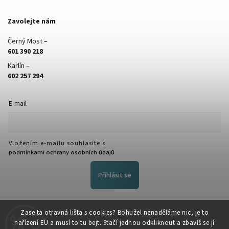
Zavolejte nám
Černý Most –
601 390 218
Karlín –
602 257 294
E-mail
Vložením e-mailu souhlasíte s
podmínkami ochrany osobních údajů
Přihlásit se
FACEBOOK
Zase ta otravná lišta s cookies? Bohužel nenaděláme nic, je to
nařízení EU a musí to tu bejt. Stačí jednou odkliknout a zbavíš se jí