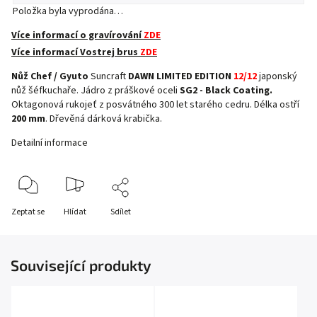
Položka byla vyprodána…
Více informací o gravírování
ZDE
Více informací Vostrej brus
ZDE
Nůž Chef / Gyuto
Suncraft
DAWN LIMITED EDITION
12/12
japonský
nůž šéfkuchaře. Jádro z práškové oceli
SG2 - Black Coating.
Oktagonová rukojeť z posvátného 300 let starého cedru. Délka ostří
200 mm
. Dřevěná dárková krabička.
Detailní informace
Zeptat se
Hlídat
Sdílet
Související produkty