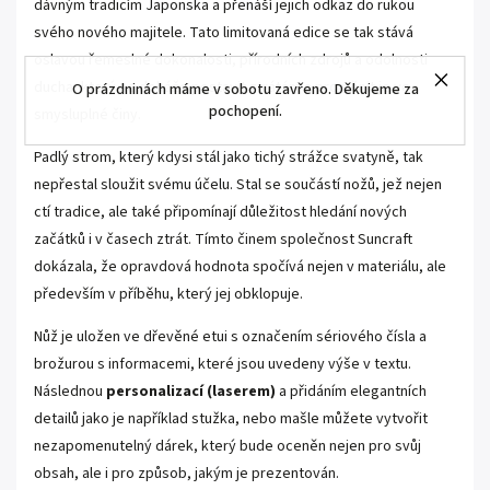
dávným tradicím Japonska a přenáší jejich odkaz do rukou
svého nového majitele. Tato limitovaná edice se tak stává
oslavou řemeslné dokonalosti, přírodních zdrojů a odolnosti
ducha, který se dokáže postavit ztrátám a proměnit je ve
O prázdninách máme v sobotu zavřeno. Děkujeme za
pochopení.
smysluplné činy.
Padlý strom, který kdysi stál jako tichý strážce svatyně, tak
nepřestal sloužit svému účelu. Stal se součástí nožů, jež nejen
ctí tradice, ale také připomínají důležitost hledání nových
začátků i v časech ztrát. Tímto činem společnost Suncraft
dokázala, že opravdová hodnota spočívá nejen v materiálu, ale
především v příběhu, který jej obklopuje.
Nůž je uložen ve dřevěné etui s označením sériového čísla a
brožurou s informacemi, které jsou uvedeny výše v textu.
Následnou
personalizací (laserem)
a přidáním elegantních
detailů jako je například stužka, nebo mašle můžete vytvořit
nezapomenutelný dárek, který bude oceněn nejen pro svůj
obsah, ale i pro způsob, jakým je prezentován.