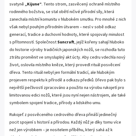
svatyně
„Kijune“
. Tento strom, zasvěcený ochraně místního
rodinného božstva, se stal obětí ničivé přírodní síly, která
zanechala místní komunitu v hlubokém smutku. Pro mnohé z nich
však nebyl pouhým přírodním útvarem – nesl v sobě odkaz
generací, tradice a duchovní hodnoty, které spojovaly minulost
s přítomností. Společnost
Suncraft
, jejíž kořeny sahají hluboko
do historie výroby tradičních japonských nožů, se rozhodla tuto
ztrátu proměnit ve smysluplný akt úcty. Aby cedru vdechla nový
život, oslovila místního kněze, který provedl rituál posvěcení
dřeva. Tento rituál nebyl jen formální tradicí, ale hlubokým
projevem respektu k přírodě a odkazu předků. Dřevo pak bylo s
největší pečlivostí zpracováno a použito na výrobu rukojetí pro
limitovanou edici nožů, které jsou nyní nejen nástrojem, ale také
symbolem spojení tradice, přírody a lidského umu.
Rukojeť z posvěceného cedrového dřeva přináší jedinečný
pocit spojení s historií a přírodou. Každý nůž je díky tomu více
než jen výrobkem – je nositelem příběhu, který sahá až k