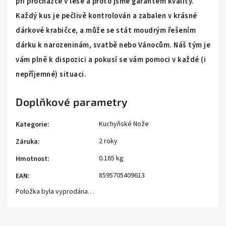
při procházce v lese a proto jsme garantem kvality.
Každý kus je pečlivě kontrolován a zabalen v krásné
dárkové krabičce, a může se stát moudrým řešením
dárku k narozeninám, svatbě nebo Vánocům. Náš tým je
vám plně k dispozici a pokusí se vám pomoci v každé (i
nepříjemné) situaci.
Doplňkové parametry
Kuchyňské Nože
Kategorie
:
2 roky
Záruka
:
0.165 kg
Hmotnost
:
8595705409613
EAN
:
Položka byla vyprodána…