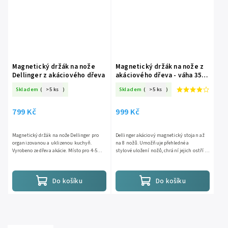
Magnetický držák na nože
Magnetický držák na nože z
Dellinger z akáciového dřeva
akáciového dřeva - váha 3500
g
Skladem
(
>5 ks
)
Skladem
(
>5 ks
)
799 Kč
999 Kč
Magnetický držák na nože Dellinger pro
Dellinger akáciový magnetický stojan až
organizovanou a uklizenou kuchyň.
na 8 nožů. Umožňuje přehledné a
Vyrobeno ze dřeva akácie. Místo pro 4-5
stylové uložení nožů, chrání jejich ostří a
nožů.
šetří místo na kuchyňské lince....
Do košíku
Do košíku