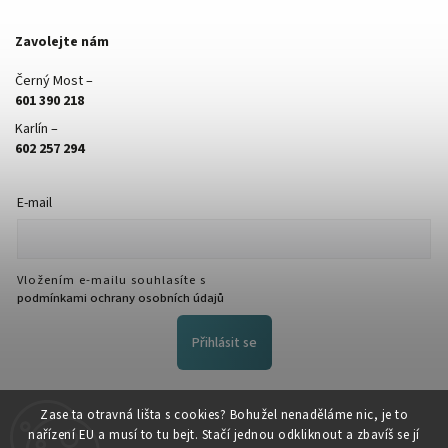
Zavolejte nám
Černý Most –
601 390 218
Karlín –
602 257 294
E-mail
Vložením e-mailu souhlasíte s
podmínkami ochrany osobních údajů
Přihlásit se
FACEBOOK
Zase ta otravná lišta s cookies? Bohužel nenaděláme nic, je to
nařízení EU a musí to tu bejt. Stačí jednou odkliknout a zbavíš se jí