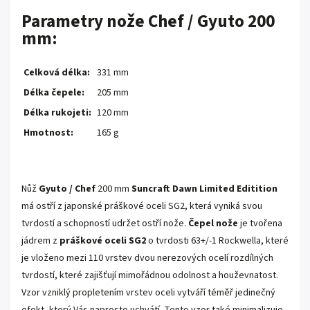
Parametry nože Chef / Gyuto 200
mm:
Celková délka:
331 mm
Délka čepele:
205 mm
Délka rukojeti:
120 mm
Hmotnost:
165 g
Nůž
Gyuto / Chef
200 mm
Suncraft Dawn Limited Editition
má ostří z japonské práškové oceli SG2, která vyniká svou
tvrdostí a schopností udržet ostří nože.
Čepel nože
je tvořena
jádrem z
práškové oceli SG2
o tvrdosti 63+/-1 Rockwella, které
je vloženo mezi 110 vrstev dvou nerezových ocelí rozdílných
tvrdostí, které zajišťují mimořádnou odolnost a houževnatost.
Vzor vzniklý propletením vrstev oceli vytváří téměř jedinečný
efekt, který Vás naprosto uchvátí. Tento vzor také minimalizuje