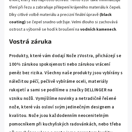
tření při řezu a zabraňuje přilepení krájeného materiálu k čepeli.
Díky citlivé volbě materiálu a precizní finální úpravě
(black
coating)
se čepel snadno udržuje. Velmi dlouho si zachovává
ostrost a výborně se hodí k broušení na
vodních kamenech
.
Vostrá záruka
Produkty, které vám dodají Nože zVostra, přicházejí se
100% zárukou spokojenosti nebo zárukou vrácení
peněz bez rizika. Všechny naše produkty jsou vybírány s
náležitou péčí, pečlivě vybíráme oceli, materiály
rukojetí a sami se podílíme u značky DELLINGER na
vzniku nožů. Vymýšlíme novinky a netradičně řešené
nože, které vás osloví svým jedinečným designem a
kvalitou. Nože jsou každodenním neocenitelným
pomocníkem při kuchyňských radovánkách, nebo třeba